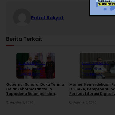
Potret Rakyat
Berita Terkait
Advertorial
Daerah
Advertorial
Daerah
News
Pemerintahan
Mamuju
News
Polewali Mandar
Pemerintahan
Gubernur Suhardi Duka Terima
Momen Kemerdekaan R
Gelar Kehormatan “Sulo
Isu SARA, Pemprov Sulb
Tappidena Balanipa” dari
Perkuat Literasi Digital
Kerapatan Adat Balanipa
Agustus 5, 2026
Agustus 5, 2026