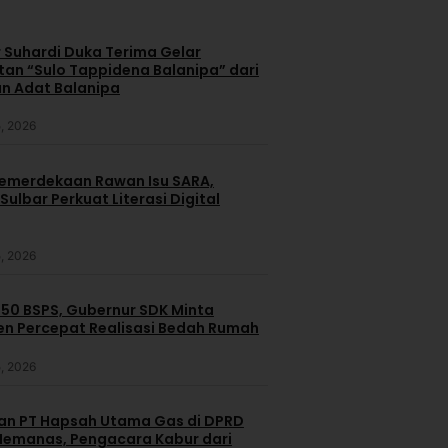
 Suhardi Duka Terima Gelar
an “Sulo Tappidena Balanipa” dari
n Adat Balanipa
, 2026
merdekaan Rawan Isu SARA,
ulbar Perkuat Literasi Digital
, 2026
250 BSPS, Gubernur SDK Minta
n Percepat Realisasi Bedah Rumah
, 2026
dan PT Hapsah Utama Gas di DPRD
emanas, Pengacara Kabur dari