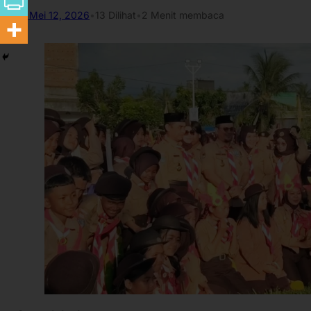
Mei 12, 2026
•
13
Dilihat
•
2 Menit membaca