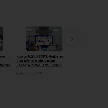
Advertorial
Daerah
Daerah
News
Pe
Mamuju
News
Polewali Mand
Pemerintahan
RDP IJS dan PT H
awan
Kuota 5.250 BSPS, Gubernur
Gas di DPRD Pol
ar
SDK Minta Kabupaten
Pengacara Kabur 
 Warga
Percepat Realisasi Bedah
Rapat
Rumah
Juli 30, 2026
Agustus 5, 2026