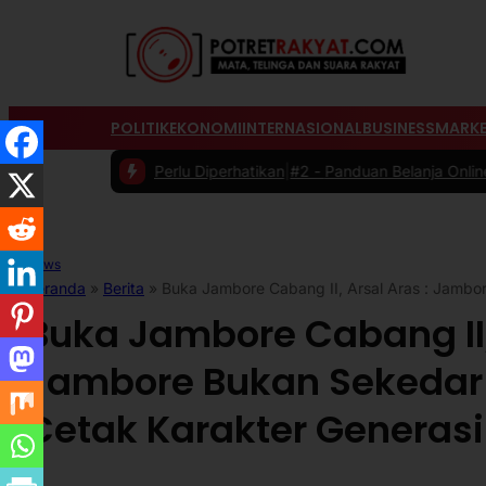
POLITIK
EKONOMI
INTERNASIONAL
BUSINESS
MARKE
g Perlu Diperhatikan
|
#2 -
Panduan Belanja Online Cerdas: Pilih Prod
News
Beranda
»
Berita
»
Buka Jambore Cabang II, Arsal Aras : Jambo
Buka Jambore Cabang II, 
Jambore Bukan Sekedar
Cetak Karakter Generasi