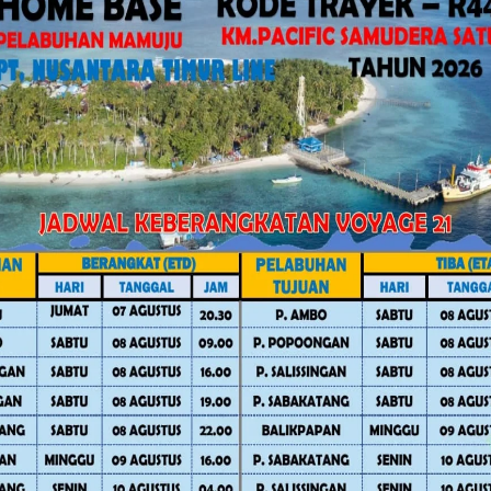
ov Sulbar Perkuat Literasi Digital
untuk menempa kepemimpinan,
menumbuhkan rasa tanggung jawab yang
, melalui kegiatan Pramuka ini, kami
k dengan baik, kuat, dan berakhlak
rta pramuka agar mengikuti dan
n hingga selesai nanti.