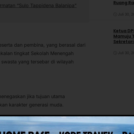
Ruang R
rmatan “Sulo Tappidena Balanipa”
Juli 30, 
Ketua DPP
Mamuju T
Sekretar
0 peserta dan pembina, yang berasal dari
Daerah
gkalan tingkat Sekolah Menengah
Juli 30, 
swasta yang tersebar di wilayah
enegaskan jika tujuan utama
kan karakter generasi muda.