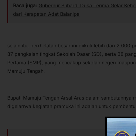
Baca juga:
Gubernur Suhardi Duka Terima Gelar Keho
dari Kerapatan Adat Balanipa
selain itu, perrhelatan besar ini diikuti lebih dari 2.00
87 pangkalan tingkat Sekolah Dasar (SD), serta 38 pan
Pertama (SMP), yang mencakup sekolah negeri maupun 
Mamuju Tengah.
Bupati Mamuju Tengah Arsal Aras dalam sambutannya m
digelarnya kegiatan pramuka ini adalah untuk pembentu