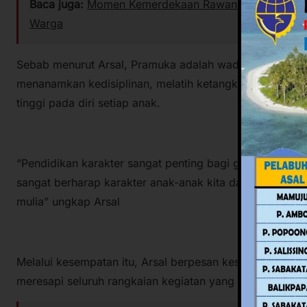
Baca juga:
Momen Kemerdekaan Rawan Isu SARA, Pempr
Warga
Sebab menurut Arsal, Pramuka adalah wadah terbaik 
menanamkan kedisiplinan, melatih ketangkasan serta 
tinggi pada diri setiap anak.
“Pendidikan karakter sangat penting bagi generasi muda
sangat berharap karakter anak-anak kita dapat terbentu
mulia” ungkap Arsal
Melalui kesempatan itu, Arsal berpesan keseluruh pese
meresapi seluruh rangkaian kegiatan yang telah disiapka