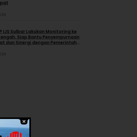
apat
2026
 IJS Sulbar Lakukan Monitoring ke
engah, Siap Bantu Penyempurnaan
iat dan Sinergi dengan Pemerintah
2026