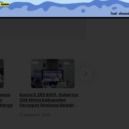
Advertorial
Daerah
Daerah
News
Pe
Mamuju
News
Polewali Mand
Pemerintahan
RDP IJS dan PT H
awan
Kuota 5.250 BSPS, Gubernur
Gas di DPRD Pol
ar
SDK Minta Kabupaten
Pengacara Kabur 
 Warga
Percepat Realisasi Bedah
Rapat
Rumah
Juli 30, 2026
Agustus 5, 2026