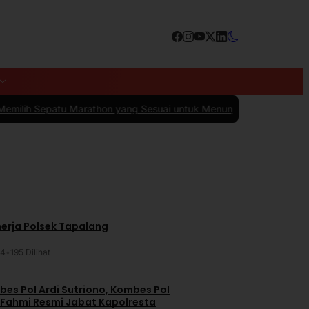
athon yang Sesuai untuk Menunjang Kenyamanan dan Performa
|
#4 
nerja Polsek Tapalang
24
•
195 Dilihat
es Pol Ardi Sutriono, Kombes Pol
 Fahmi Resmi Jabat Kapolresta