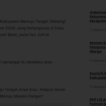
Gubernur
Kehormat
Kerapata
 Kabupaten Mamuju Tengah (Mateng)
un 2026, yang berlangsung di Desa
Agustus 5
si Barat, pada hari Jum’at
Momen Ke
Pemprov S
Warga
Agustus 5
 semangat itu diketahui akan
Kuota 5.
Kabupate
Agustus 5
uju Tengah Arsal Aras. Adapun teman
i Menuju Mandiri Pangan”.
RDP IJS 
Polman M