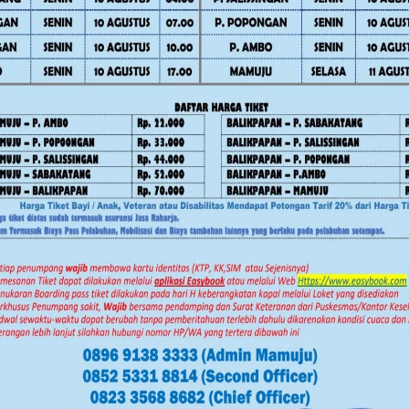
bupaten Percepat Realisasi Bedah
bore ini bukan sekadar kegiatan
besar antara Gerakan Pramuka dan
umber Daya Manusia (SDM) Mamuju
*)
Facebook
Twitter
Pinterest
Mail
WhatsApp