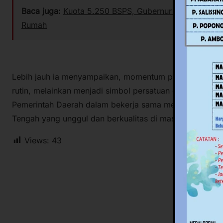
Baca juga:
Kuota 5.250 BSPS, Gubernur SDK Minta Ka
Rumah
Lebih jauh ia menyampaikan, momentum pembukaan Jam
rutin, melainkan menjadi simbol persatuan dan energi 
Pemerintah Daerah dalam bekerja sama membangun S
Tengah yang unggul dan berkualitas di masa depan. (**
Views:
43