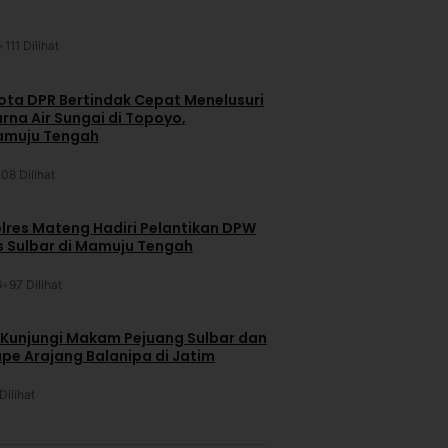
•
111 Dilihat
ta DPR Bertindak Cepat Menelusuri
na Air Sungai di Topoyo,
amuju Tengah
108 Dilihat
lres Mateng Hadiri Pelantikan DPW
is Sulbar di Mamuju Tengah
6
•
97 Dilihat
 Kunjungi Makam Pejuang Sulbar dan
pe Arajang Balanipa di Jatim
Dilihat
u