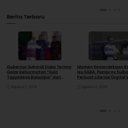
Berita Terbaru
Advertorial
Daerah
Advertorial
Daerah
News
Pemerintahan
Mamuju
News
Polewali Mandar
Pemerintahan
Gubernur Suhardi Duka Terima
Momen Kemerdekaan R
Gelar Kehormatan “Sulo
Isu SARA, Pemprov Sulb
Tappidena Balanipa” dari
Perkuat Literasi Digital
Kerapatan Adat Balanipa
Agustus 5, 2026
Agustus 5, 2026