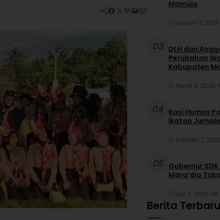
Mamuju
Facebook
Twitter
Pinterest
Mail
WhatsApp
Januari 2, 2026
03
DLH dan Anggo
Perubahan War
Kabupaten M
Maret 5, 2026
•
04
Kasi Humas Po
Ikatan Jurnal
Februari 7, 202
05
Gubernur SDK
Mara’dia Toka
Juli 5, 2025
•
93 
Berita Terbar