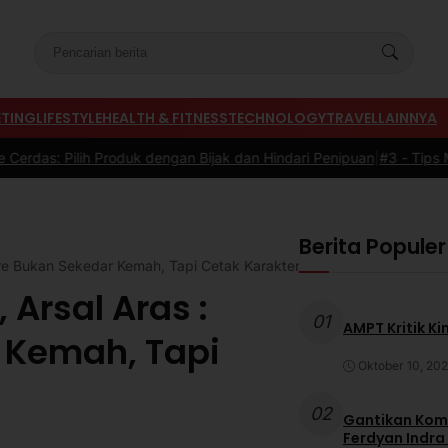
TING
LIFESTYLE
HEALTH & FITNESS
TECHNOLOGY
TRAVEL
LAINNYA
uk dengan Bijak dan Hindari Penipuan
|
#3 -
Tips Memilih Sepatu Mar
Berita Populer
re Bukan Sekedar Kemah, Tapi Cetak Karakter Generasi
Arsal Aras :
01
AMPT Kritik Ki
 Kemah, Tapi
Oktober 10, 20
02
Gantikan Komb
Ferdyan Indra