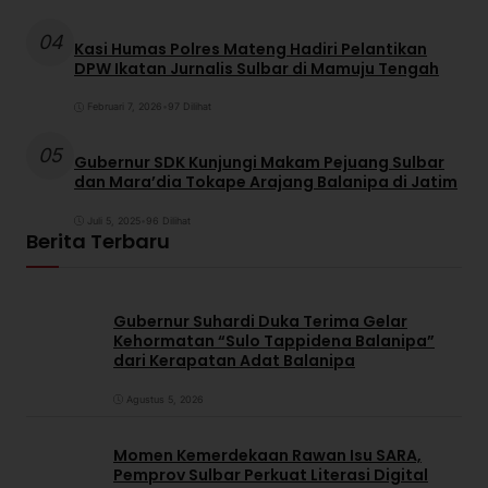
04
Kasi Humas Polres Mateng Hadiri Pelantikan
DPW Ikatan Jurnalis Sulbar di Mamuju Tengah
Februari 7, 2026
•
97 Dilihat
05
Gubernur SDK Kunjungi Makam Pejuang Sulbar
dan Mara’dia Tokape Arajang Balanipa di Jatim
Juli 5, 2025
•
96 Dilihat
Berita Terbaru
Gubernur Suhardi Duka Terima Gelar
Kehormatan “Sulo Tappidena Balanipa”
dari Kerapatan Adat Balanipa
Agustus 5, 2026
Momen Kemerdekaan Rawan Isu SARA,
Pemprov Sulbar Perkuat Literasi Digital