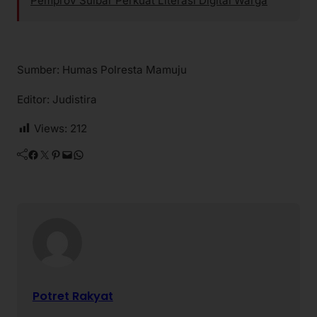
Pemprov Sulbar Perkuat Literasi Digital Warga
Sumber: Humas Polresta Mamuju
Editor: Judistira
Views:
212
Facebook
Twitter
Pinterest
Mail
WhatsApp
Potret Rakyat