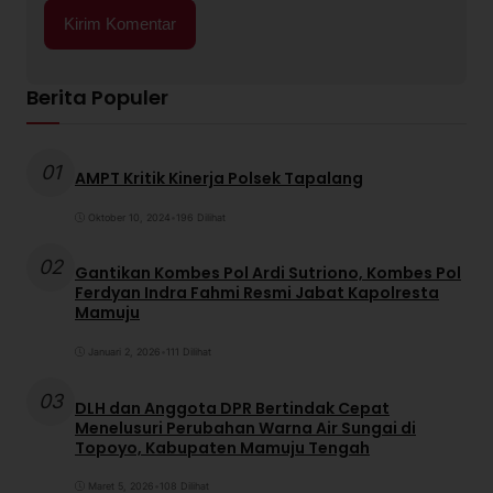
Berita Populer
01
AMPT Kritik Kinerja Polsek Tapalang
Oktober 10, 2024
•
196 Dilihat
02
Gantikan Kombes Pol Ardi Sutriono, Kombes Pol
Ferdyan Indra Fahmi Resmi Jabat Kapolresta
Mamuju
Januari 2, 2026
•
111 Dilihat
03
DLH dan Anggota DPR Bertindak Cepat
Menelusuri Perubahan Warna Air Sungai di
Topoyo, Kabupaten Mamuju Tengah
Maret 5, 2026
•
108 Dilihat