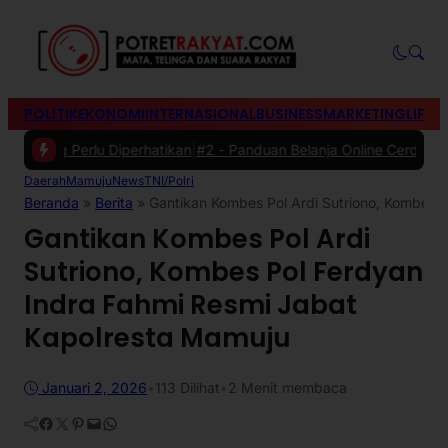
POLITIK
EKONOMI
INTERNASIONAL
BUSINESS
MARKETING
LIFES
 Perlu Diperhatikan
|
#2 -
Panduan Belanja Online Cerdas: Pilih Produ
Daerah
Mamuju
News
TNI/Polri
Beranda
»
Berita
»
Gantikan Kombes Pol Ardi Sutriono, Kombes 
Gantikan Kombes Pol Ardi
Sutriono, Kombes Pol Ferdyan
Indra Fahmi Resmi Jabat
Kapolresta Mamuju
Januari 2, 2026
•
113
Dilihat
•
2 Menit membaca
Facebook
Twitter
Pinterest
Mail
WhatsApp