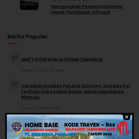
Mengungkap Pesona Indonesia
Lewat Perjalanan Offroad
Berita Populer
01
AMPT Kritik Kinerja Polsek Tapalang
Oktober 10, 2024
•
205 Dilihat
02
Gantikan Kombes Pol Ardi Sutriono, Kombes Pol
Ferdyan Indra Fahmi Resmi Jabat Kapolresta
Mamuju
Januari 2, 2026
•
113 Dilihat
03
DLH dan Anggota DPR Bertindak Cepat
Menelusuri Perubahan Warna Air Sungai di
Topoyo, Kabupaten Mamuju Tengah