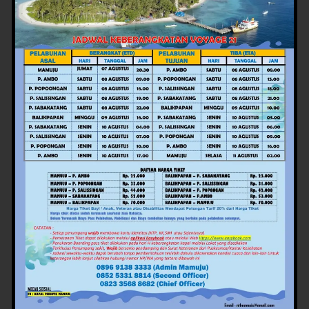
Maret 5, 2026
•
108 Dilihat
04
Gubernur SDK Kunjungi Makam Pejuang Sulbar
dan Mara’dia Tokape Arajang Balanipa di Jatim
Juli 5, 2025
•
98 Dilihat
05
Kasi Humas Polres Mateng Hadiri Pelantikan
DPW Ikatan Jurnalis Sulbar di Mamuju Tengah
Februari 7, 2026
•
97 Dilihat
Berita Terbaru
Sambut HUT ke-12, Ikatan Jurnalis Sulbar
(IJS) Gelar Rapat Matangkan Persiapan
Panitia
17 jam lalu
Pemprov Mulai Siapkan HUT ke-22 Sulbar,