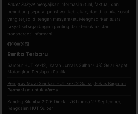
Potret Rakyat
menyajikan informasi aktual, faktual, dan
berimbang seputar peristiwa, kebijakan, dan dinamika sosial
yang terjadi di tengah masyarakat. Menghadirkan suara
rakyat sebagai bagian penting dari demokrasi dan
transparansi informasi.
Berita Terbaru
Sambut HUT ke-12, Ikatan Jurnalis Sulbar (IJS) Gelar Rapat
Matangkan Persiapan Panitia
Pemprov Mulai Siapkan HUT ke-22 Sulbar, Fokus Kegiatan
Bermanfaat untuk Warga
Sandeq Silumba 2026 Digelar 26 hingga 27 September,
Rangkaian HUT Sulbar
Kategori
Advertorial
Bali
Branding
Breaking News
Budaya
Daerah
Ekonomi
Health & Fitness