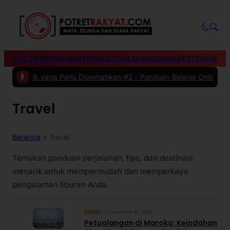
POLITIK
EKONOMI
INTERNASIONAL
BUSINESS
MARKETING
LIFES
istrik yang Perlu Diperhatikan
|
#2 -
Panduan Belanja Online Cerdas: 
Travel
Beranda
»
Travel
Temukan panduan perjalanan, tips, dan destinasi
menarik untuk mempermudah dan memperkaya
pengalaman liburan Anda.
TRAVEL
•
Desember 17, 2024
Petualangan di Maroko: Keindahan