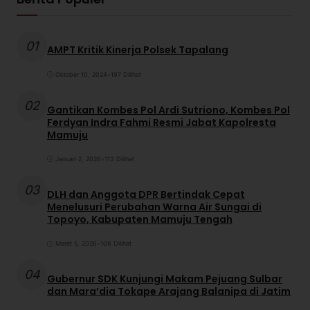
01
AMPT Kritik Kinerja Polsek Tapalang
Oktober 10, 2024
•
197 Dilihat
02
Gantikan Kombes Pol Ardi Sutriono, Kombes Pol
Ferdyan Indra Fahmi Resmi Jabat Kapolresta
Mamuju
Januari 2, 2026
•
113 Dilihat
03
DLH dan Anggota DPR Bertindak Cepat
Menelusuri Perubahan Warna Air Sungai di
Topoyo, Kabupaten Mamuju Tengah
Maret 5, 2026
•
108 Dilihat
04
Gubernur SDK Kunjungi Makam Pejuang Sulbar
dan Mara’dia Tokape Arajang Balanipa di Jatim