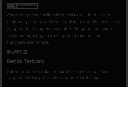
Potret Rakyat
menyajikan informasi aktual, faktual, dan
berimbang seputar peristiwa, kebijakan, dan dinamika sosial
yang terjadi di tengah masyarakat. Menghadirkan suara
rakyat sebagai bagian penting dari demokrasi dan
transparansi informasi.
Berita Terbaru
Gubernur Suhardi Duka Terima Gelar Kehormatan “Sulo
Tappidena Balanipa” dari Kerapatan Adat Balanipa
Momen Kemerdekaan Rawan Isu SARA, Pemprov Sulbar
Perkuat Literasi Digital Warga
Kuota 5.250 BSPS, Gubernur SDK Minta Kabupaten
Percepat Realisasi Bedah Rumah
Kategori
Advertorial
Bali
Branding
Breaking News