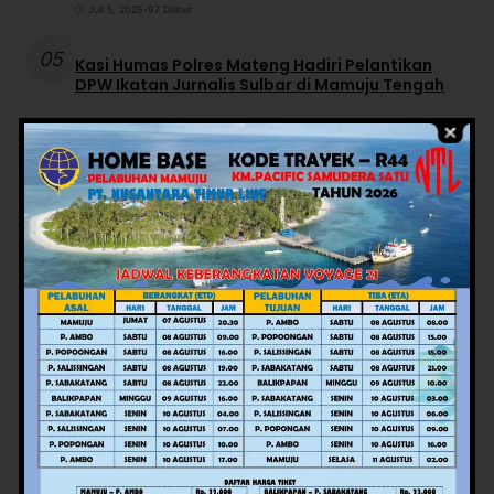
Juli 5, 2025
•
97 Dilihat
05
Kasi Humas Polres Mateng Hadiri Pelantikan
DPW Ikatan Jurnalis Sulbar di Mamuju Tengah
Februari 7, 2026
•
97 Dilihat
Berita Terbaru
Gubernur Suhardi Duka Terima Gelar
Kehormatan “Sulo Tappidena Balanipa”
dari Kerapatan Adat Balanipa
Agustus 5, 2026
Momen Kemerdekaan Rawan Isu SARA,
Pemprov Sulbar Perkuat Literasi Digital
Warga
Agustus 5, 2026