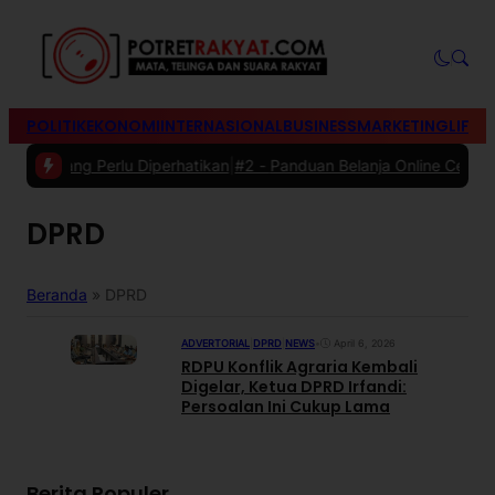
POLITIK
EKONOMI
INTERNASIONAL
BUSINESS
MARKETING
LIFES
rik yang Perlu Diperhatikan
|
#2 -
Panduan Belanja Online Cerdas: Pil
DPRD
Beranda
»
DPRD
ADVERTORIAL
|
DPRD
|
NEWS
•
April 6, 2026
RDPU Konflik Agraria Kembali
Digelar, Ketua DPRD Irfandi:
Persoalan Ini Cukup Lama
Berita Populer