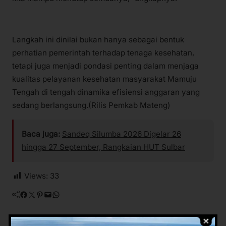
Langkah ini dinilai bukan hanya sebagai bentuk
perhatian pemerintah terhadap tenaga kesehatan,
tetapi juga menjadi pondasi penting dalam menjaga
kualitas pelayanan kesehatan masyarakat Mamuju
Tengah di tengah dinamika efisiensi anggaran yang
sedang berlangsung.(Rilis Pemkab Mateng)
Baca juga:
Sandeq Silumba 2026 Digelar 26
hingga 27 September, Rangkaian HUT Sulbar
Views:
33
Facebook
Twitter
Pinterest
Mail
WhatsApp