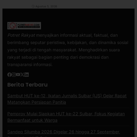
Agustus 5, 2026
Potret Rakyat
menyajikan informasi aktual, faktual, dan
berimbang seputar peristiwa, kebijakan, dan dinamika sosial
yang terjadi di tengah masyarakat. Menghadirkan suara
rakyat sebagai bagian penting dari demokrasi dan
transparansi informasi.
Berita Terbaru
Sambut HUT ke-12, Ikatan Jurnalis Sulbar (IJS) Gelar Rapat
Matangkan Persiapan Panitia
Pemprov Mulai Siapkan HUT ke-22 Sulbar, Fokus Kegiatan
Bermanfaat untuk Warga
Sandeq Silumba 2026 Digelar 26 hingga 27 September,