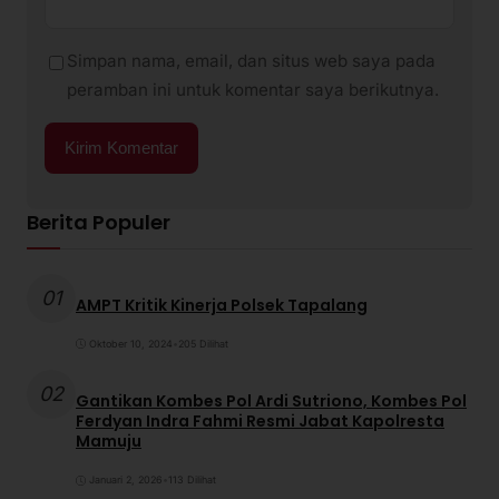
Simpan nama, email, dan situs web saya pada
peramban ini untuk komentar saya berikutnya.
Berita Populer
01
AMPT Kritik Kinerja Polsek Tapalang
Oktober 10, 2024
•
205 Dilihat
02
Gantikan Kombes Pol Ardi Sutriono, Kombes Pol
Ferdyan Indra Fahmi Resmi Jabat Kapolresta
Mamuju
Januari 2, 2026
•
113 Dilihat