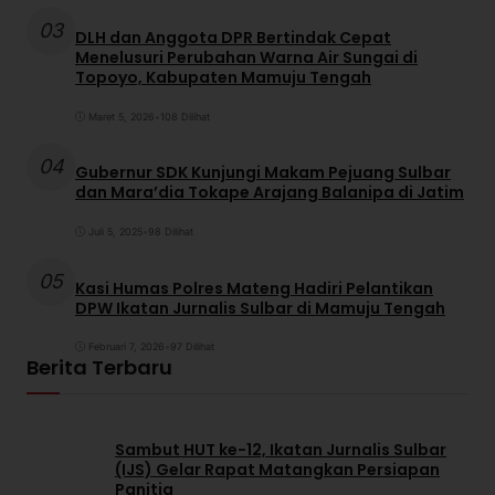
03
DLH dan Anggota DPR Bertindak Cepat
Menelusuri Perubahan Warna Air Sungai di
Topoyo, Kabupaten Mamuju Tengah
Maret 5, 2026
•
108 Dilihat
04
Gubernur SDK Kunjungi Makam Pejuang Sulbar
dan Mara’dia Tokape Arajang Balanipa di Jatim
Juli 5, 2025
•
98 Dilihat
05
Kasi Humas Polres Mateng Hadiri Pelantikan
DPW Ikatan Jurnalis Sulbar di Mamuju Tengah
Februari 7, 2026
•
97 Dilihat
Berita Terbaru
Sambut HUT ke-12, Ikatan Jurnalis Sulbar
(IJS) Gelar Rapat Matangkan Persiapan
Panitia