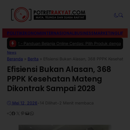
POLITIK
EKONOMI
INTERNASIONAL
BUSINESS
MARKETING
LIFES
 -
Panduan Belanja Online Cerdas: Pilih Produk dengan Bijak dan Hin
News
Beranda
»
Berita
»
Efisiensi Bukan Alasan, 368 PPPK Kesehata
Efisiensi Bukan Alasan, 368
PPPK Kesehatan Mateng
Dikontrak Sampai 2028
Mei 12, 2026
•
14
Dilihat
•
2 Menit membaca
Facebook
Twitter
Pinterest
Mail
WhatsApp