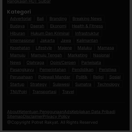
Rangkaian HUT Sulbar
Kategori
Advertorial
Bali
Branding
Breaking News
Budaya
Daerah
Ekonomi
Health & Fitness
Hiburan
Hukum Dan Kriminal
Infrastruktur
Internasional
Jakarta
Jawa
Kalimantan
Kesehatan
Lifestyle
Majene
Maluku
Mamasa
Mamuju
Mamuju Tengah
Marketing
Nasional
News
Olahraga
Opini/Cerpen
Pariwisata
Pasangkayu
Pemerintahan
Pendidikan
Peristiwa
Perusahaan
Polewali Mandar
Politik
Religi
Sosial
Startup
Strategy
Sulawesi
Sumatra
Technology
TNI/Polri
Transportasi
Travel
About
Ketentuan Penggunaan
Ads
Kebijakan Data Pribadi
Sitemap
Disclaimer
Privacy Policy
@Copyright Potret Rakyat. All Rights Reserved