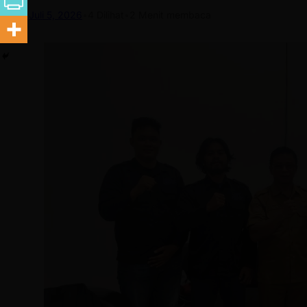
Juli 5, 2026
•
4
Dilihat
•
2 Menit membaca