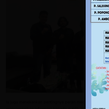
Ia juga menekankan pentingnya peran media sebagai mit
menyampaikan informasi kepada publik. Hajai berharap