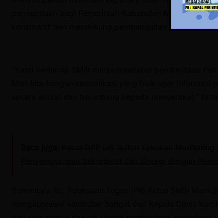
pemberitaan bagi Pemerintah Kabupaten Mamuju Tengah
konstruktif dan mendukung pembangunan daerah.
“Kami berharap SMSI menjadi sahabat pemberitaan Pe
Mari kita bangun komunikasi yang baik agar informasi
secara akurat dan berimbang kepada masyarakat,” tam
Baca juga:
Ketua DPP IJS Sulbar Lakukan Monitoring
Penyempurnaan Sekretariat dan Sinergi dengan Peme
Sementara itu, Pelaksana Tugas (Plt) Ketua SMSI Mamuj
mengapresiasi sambutan hangat dari Kepala Dinas Komi
dari pemerintah daerah sangat penting bagi organisasi