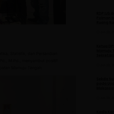
RDP IJS 
Polman M
Ruang R
Juli 30, 
Ketua DPP
Mamuju T
a, Statistik, dan Persandian
Sekretar
Daerah
Pd., M.Pd., menyambut positif
Juli 30, 
upaten Mamuju Tengah.
Sekda Su
pada Ujia
Makassa
Juli 30, 
Kadis Ko