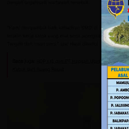
dengan organisasi wartawan tersebut.
“Kami menyambut baik kehadiran SMSI di Mamuju Teng
terjalin kerja sama yang erat serta sinergitas yang ku
Tengah dan insan pers,” ujar Hajai ditemui di ruang ker
Baca juga:
RDP IJS dan PT Hapsah Utama Gas di D
Kabur dari Ruang Rapat