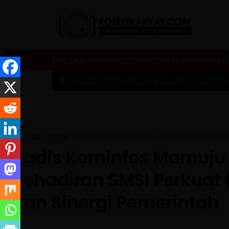
POLITIK
EKONOMI
INTERNASIONAL
BUSINESS
MARKE
Perlu Diperhatikan
|
#2 -
Panduan Belanja Online Cerdas: Pilih Produ
News
Beranda
»
Berita
»
Kadis Kominfos Mamuju Tengah Sebut Kehadi
Kadis Kominfos Mamuju
Kehadiran SMSI Perkuat
dan Sinergi Pemerintah