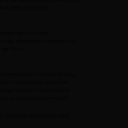
05/SK/SMSI-SB/V/2026 .
kungan dari Pak Kadis
fungsi pers secara profesional dan
 ujar Sandi.
i beranggotakan 11 personel yang
isasi ini menargetkan pelantikan
rbagai program kerja, termasuk
, serta persiapan sekretariat .
BC pada Ujian dan Pameran PKN