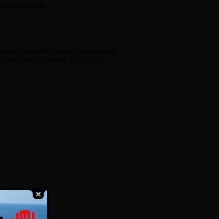
aan Pegawai
2026
mpak Negatif Ponsel, Sekolah di
umpulkan HP Siswa Tiap Pagi
2026