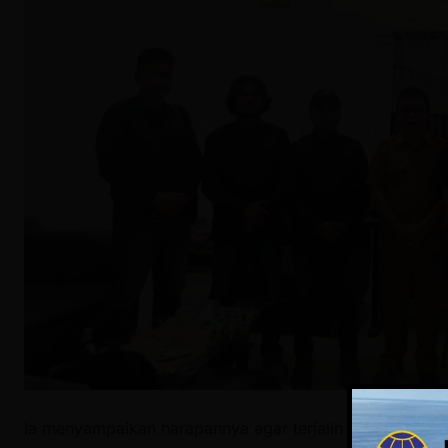
Ia menyampaikan harapannya agar terjalin kolaborasi da