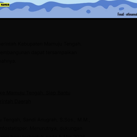
, sehingga tercipta pemberitaan yang
merintah Kabupaten Mamuju Tengah.
 pembangunan dapat tersampaikan
bahnya.
 ke Mamuju Tengah, Siap Bantu
rintah Daerah
u Tengah, Sandi Anugrah, S.Sos., M.M.,
nfostatisper. Menurutnya, dukungan
 yang baru terbentuk pada 5 Mei 2026