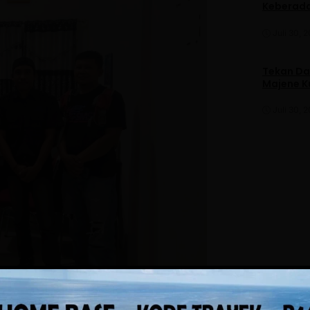
Keberad
Juli 30, 
Tekan Da
Majene K
Juli 30, 
n sinergitas antara pemerintah daerah