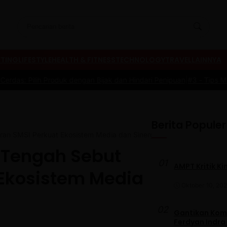
TING
LIFESTYLE
HEALTH & FITNESS
TECHNOLOGY
TRAVEL
LAINNYA
k dengan Bijak dan Hindari Penipuan
|
#3 -
Tips Memilih Sepatu Mara
Berita Populer
ran SMSI Perkuat Ekosistem Media dan Sinergi Pemerintah
 Tengah Sebut
01
AMPT Kritik Ki
 Ekosistem Media
Oktober 10, 20
02
Gantikan Komb
Ferdyan Indra