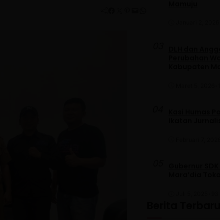
Mamuju
Facebook
Twitter
Pinterest
Mail
WhatsApp
Januari 2, 2026
03
DLH dan Anggo
Perubahan War
Kabupaten M
Maret 5, 2026
•
04
Kasi Humas Po
Ikatan Jurnal
Februari 7, 202
05
Gubernur SDK
Mara’dia Toka
Juli 5, 2025
•
93 
Berita Terbar