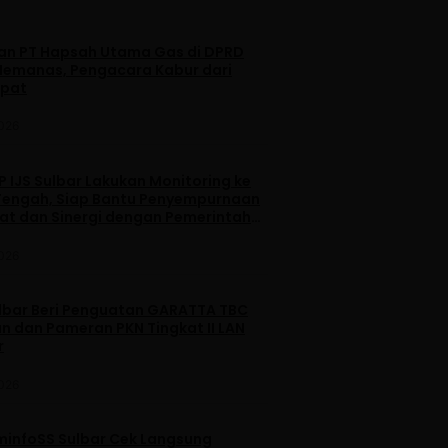
dan PT Hapsah Utama Gas di DPRD
emanas, Pengacara Kabur dari
apat
2026
 IJS Sulbar Lakukan Monitoring ke
engah, Siap Bantu Penyempurnaan
iat dan Sinergi dengan Pemerintah
2026
lbar Beri Penguatan GARATTA TBC
n dan Pameran PKN Tingkat II LAN
r
2026
minfoSS Sulbar Cek Langsung