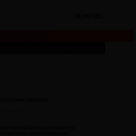
thon yang Sesuai untuk Menunjang Kenyamanan dan Performa
|
#4 -
1
nerja Polsek Tapalang
24
•
195 Dilihat
es Pol Ardi Sutriono, Kombes Pol
 Fahmi Resmi Jabat Kapolresta