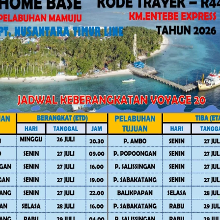
ah. Kami berharap ke depan dapat
at antara Pemerintah Kabupaten Mamuju
janya, Kamis (2/7/2026).
PRD Polman Memanas, Pengacara