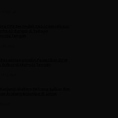
•
111 Dilihat
ta DPR Bertindak Cepat Menelusuri
na Air Sungai di Topoyo,
amuju Tengah
108 Dilihat
lres Mateng Hadiri Pelantikan DPW
is Sulbar di Mamuju Tengah
6
•
97 Dilihat
 Kunjungi Makam Pejuang Sulbar dan
pe Arajang Balanipa di Jatim
Dilihat
u