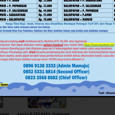
Advertorial
Daerah
Daerah
News
Pe
Mamuju
News
Polewali Mand
Pemerintahan
RDP IJS dan PT H
awan
Kuota 5.250 BSPS, Gubernur
Gas di DPRD Pol
ar
SDK Minta Kabupaten
Pengacara Kabur 
 Warga
Percepat Realisasi Bedah
Rapat
Rumah
Juli 30, 2026
Agustus 5, 2026
Advertorial
Daerah
Daerah
News
Pe
Mamuju
News
Polewali Mand
Pemerintahan
RDP IJS dan PT H
awan
Kuota 5.250 BSPS, Gubernur
Gas di DPRD Pol