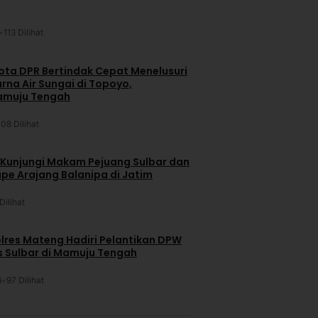
•
113 Dilihat
ta DPR Bertindak Cepat Menelusuri
na Air Sungai di Topoyo,
amuju Tengah
108 Dilihat
 Kunjungi Makam Pejuang Sulbar dan
pe Arajang Balanipa di Jatim
Dilihat
lres Mateng Hadiri Pelantikan DPW
is Sulbar di Mamuju Tengah
6
•
97 Dilihat
u