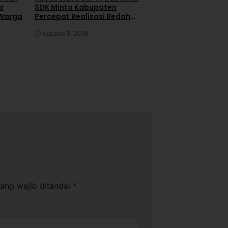
ar
SDK Minta Kabupaten
Pengacara Kabur 
 Warga
Percepat Realisasi Bedah
Rapat
Rumah
Juli 30, 2026
Agustus 5, 2026
ang wajib ditandai
*