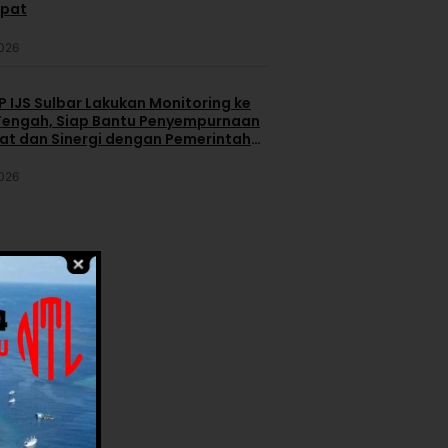
apat
2026
 IJS Sulbar Lakukan Monitoring ke
engah, Siap Bantu Penyempurnaan
iat dan Sinergi dengan Pemerintah
2026