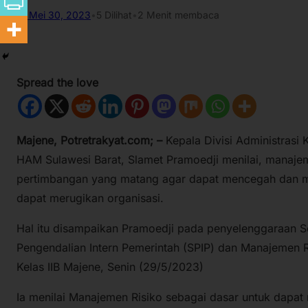
Mei 30, 2023
•
5
Dilihat
•
2 Menit membaca
Spread the love
Majene, Potretrakyat.com; –
Kepala Divisi Administrasi
HAM Sulawesi Barat, Slamet Pramoedji menilai, manajem
pertimbangan yang matang agar dapat mencegah dan me
dapat merugikan organisasi.
Hal itu disampaikan Pramoedji pada penyelenggaraan S
Pengendalian Intern Pemerintah (SPIP) dan Manajemen
Kelas IIB Majene, Senin (29/5/2023)
Ia menilai Manajemen Risiko sebagai dasar untuk dapat