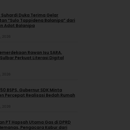
 Suhardi Duka Terima Gelar
an “Sulo Tappidena Balanipa” dari
n Adat Balanipa
, 2026
merdekaan Rawan Isu SARA,
ulbar Perkuat Literasi Digital
, 2026
250 BSPS, Gubernur SDK Minta
n Percepat Realisasi Bedah Rumah
, 2026
dan PT Hapsah Utama Gas di DPRD
emanas, Pengacara Kabur dari