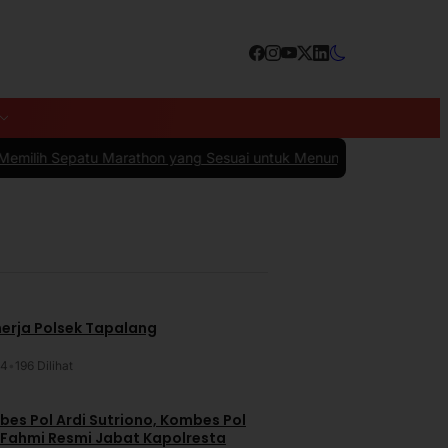
arathon yang Sesuai untuk Menunjang Kenyamanan dan Performa
|
#
nerja Polsek Tapalang
24
•
196 Dilihat
es Pol Ardi Sutriono, Kombes Pol
 Fahmi Resmi Jabat Kapolresta