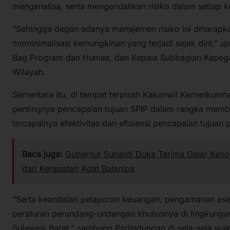
menganalisa, serta mengendalikan risiko dalam setiap k
“Sehingga degan adanya manajemen risiko ini diharapk
meminimalisasi kemungkinan yang terjadi sejak dini,” u
Bag Program dan Humas, dan Kepala Subbagian Kepeg
Wilayah.
Sementara itu, di tempat terpisah Kakanwil Kemenkumh
pentingnya pencapaian tujuan SPIP dalam rangka memb
tercapainya efektivitas dan efisiensi pencapaian tujua
Baca juga:
Gubernur Suhardi Duka Terima Gelar Keho
dari Kerapatan Adat Balanipa
“Serta keandalan pelaporan keuangan, pengamanan aset
peraturan perundang-undangan khususnya di lingkung
Sulawesi Barat,” sambung Parlindungan di sela-sela wa