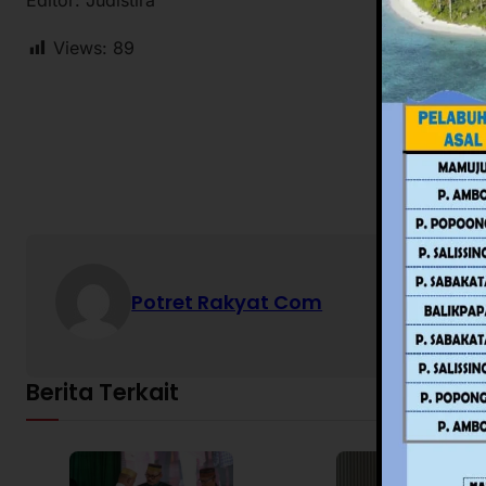
Views:
89
Potret Rakyat Com
Berita Terkait