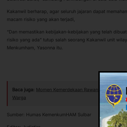
Kakanwil berharap, agar seluruh jajaran dapat memaha
macam risiko yang akan terjadi,
“Dan memastikan kebijakan-kebijakan yang telah dibu
risiko yang ada” tutup salah seorang Kakanwil unit wi
Menkumham, Yasonna itu.
Baca juga:
Momen Kemerdekaan Rawan Isu SARA, Pempr
Warga
Sumber: Humas KemenkumHAM Sulbar
Editor: Judistira