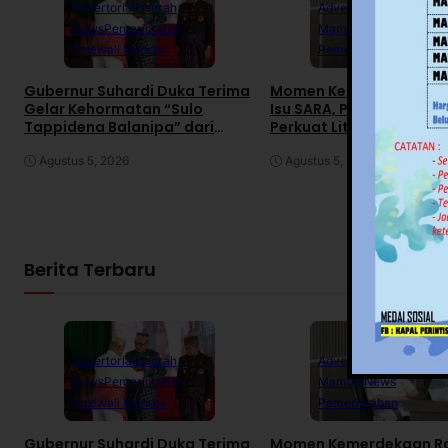
Advertorial
Daerah
Advertorial
Daerah
News
Pemerintahan
Mamuju
News
Polewali Mandar
Pemerintahan
Gubernur Suhardi Duka Terima
Momen Kemerdekaan R
Gelar Kehormatan “Sulo
Isu SARA, Pemprov Sulb
Tappidena Balanipa” dari
Perkuat Literasi Digital
Kerapatan Adat Balanipa
Agustus 5, 2026
Agustus 5, 2026
Berita Terbaru
Advertorial
Daerah
Advertorial
Daerah
News
Pemerintahan
Mamuju
News
Polewali Mandar
Pemerintahan
Gubernur Suhardi Duka Terima
Momen Kemerdekaan R