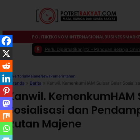
POLITIK
EKONOMI
INTERNASIONAL
BUSINESS
MARKE
ang Perlu Diperhatikan
|
#2 -
Panduan Belanja Online Cerdas: Pilih Pr
Advertorial
Majene
News
Pemerintahan
Beranda
»
Berita
»
Kanwil. KemenkumHAM Sulbar Gelar Sosialis
Kanwil. KemenkumHAM S
Sosialisasi dan Pendamp
Rutan Majene