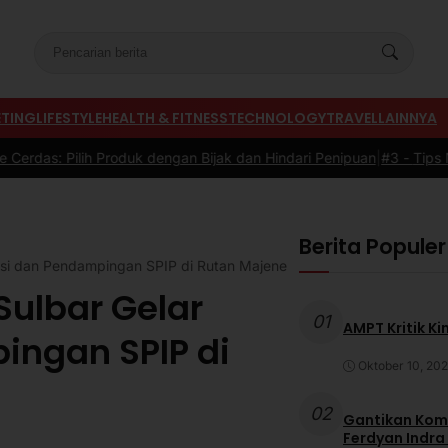
TING
LIFESTYLE
HEALTH & FITNESS
TECHNOLOGY
TRAVEL
LAINNYA
oduk dengan Bijak dan Hindari Penipuan
|
#3 -
Tips Memilih Sepatu M
Berita Populer
asi dan Pendampingan SPIP di Rutan Majene
ulbar Gelar
01
AMPT Kritik Ki
ingan SPIP di
Oktober 10, 20
02
Gantikan Komb
Ferdyan Indra