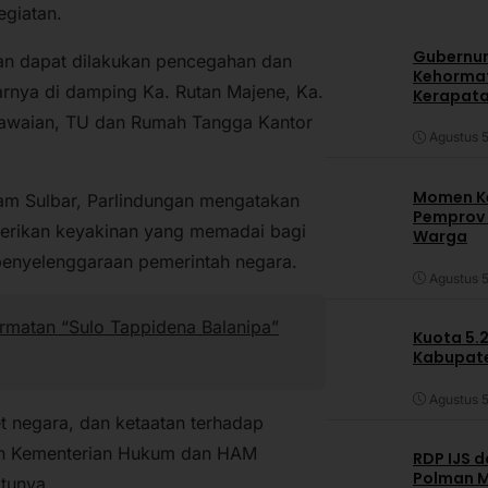
egiatan.
Gubernur
an dapat dilakukan pencegahan dan
Kehormat
jarnya di damping Ka. Rutan Majene, Ka.
Kerapata
awaian, TU dan Rumah Tangga Kantor
Agustus 5
Momen Ke
am Sulbar, Parlindungan mengatakan
Pemprov S
erikan keyakinan yang memadai bagi
Warga
n penyelenggaraan pemerintah negara.
Agustus 5
rmatan “Sulo Tappidena Balanipa”
Kuota 5.
Kabupate
Agustus 5
 negara, dan ketaatan terhadap
an Kementerian Hukum dan HAM
RDP IJS 
Polman M
ktunya