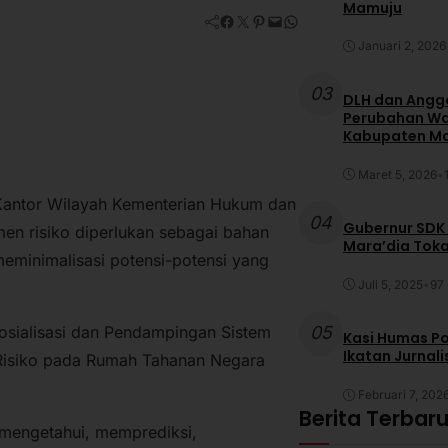
Mamuju
Facebook
Twitter
Pinterest
Mail
WhatsApp
Januari 2, 2026
03
DLH dan Anggo
Perubahan War
Kabupaten M
Maret 5, 2026
•
 Kantor Wilayah Kementerian Hukum dan
04
Gubernur SDK
en risiko diperlukan sebagai bahan
Mara’dia Toka
minimalisasi potensi-potensi yang
Juli 5, 2025
•
97 
05
osialisasi dan Pendampingan Sistem
Kasi Humas Po
Ikatan Jurnal
 Risiko pada Rumah Tahanan Negara
Februari 7, 202
Berita Terbar
 mengetahui, memprediksi,