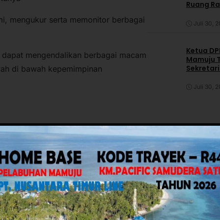
Ruang R
mi, mengukur serta memonitor berbagai
Juli 30, 
Ketua DPP
at dapat mengendalikan berbagai macam
Mamuju T
Sekretar
layah di bawah kepemimpinan
Daerah
Juli 30, 
ov Sulbar Perkuat Literasi Digital