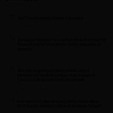
01
AMPT Kritik Kinerja Polsek Tapalang
Oktober 10, 2024
•
195 Dilihat
02
Gantikan Kombes Pol Ardi Sutriono, Kombes Pol
Ferdyan Indra Fahmi Resmi Jabat Kapolresta
Mamuju
Januari 2, 2026
•
111 Dilihat
03
DLH dan Anggota DPR Bertindak Cepat
Menelusuri Perubahan Warna Air Sungai di
Topoyo, Kabupaten Mamuju Tengah
Maret 5, 2026
•
108 Dilihat
04
Kasi Humas Polres Mateng Hadiri Pelantikan
DPW Ikatan Jurnalis Sulbar di Mamuju Tengah