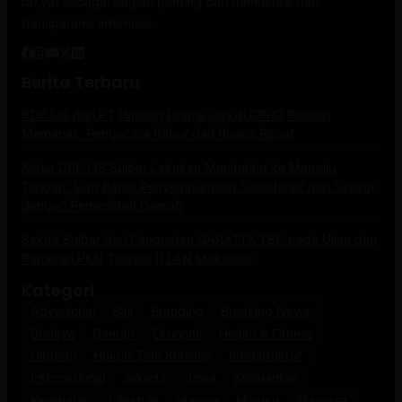
rakyat sebagai bagian penting dari demokrasi dan
transparansi informasi.
Berita Terbaru
RDP IJS dan PT Hapsah Utama Gas di DPRD Polman
Memanas, Pengacara Kabur dari Ruang Rapat
Ketua DPP IJS Sulbar Lakukan Monitoring ke Mamuju
Tengah, Siap Bantu Penyempurnaan Sekretariat dan Sinergi
dengan Pemerintah Daerah
Sekda Sulbar Beri Penguatan GARATTA TBC pada Ujian dan
Pameran PKN Tingkat II LAN Makassar
Kategori
Advertorial
Bali
Branding
Breaking News
Budaya
Daerah
Ekonomi
Health & Fitness
Hiburan
Hukum Dan Kriminal
Infrastruktur
Internasional
Jakarta
Jawa
Kalimantan
Kesehatan
Lifestyle
Majene
Maluku
Mamasa