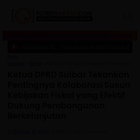
POLITIK
EKONOMI
INTERNASIONAL
BUSINESS
MARKETING
LIFES
lu Diperhatikan
|
#2 -
Panduan Belanja Online Cerdas: Pilih Produk d
News
Beranda
»
Berita
»
Ketua DPRD Sulbar Tekankan Pentingnya Kola
Ketua DPRD Sulbar Tekankan
Pentingnya Kolaborasi Susun
Kebijakan Fiskal yang Efektif
Dukung Pembangunan
Berkelanjutan
Oktober 15, 2025
•
8
Dilihat
•
1 Menit membaca