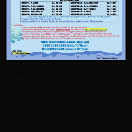
Komentar
Tinggalkan Balasan
Alamat email Anda tidak akan dipublikasikan.
Ruas
yang wajib ditandai
*
Komentar
*