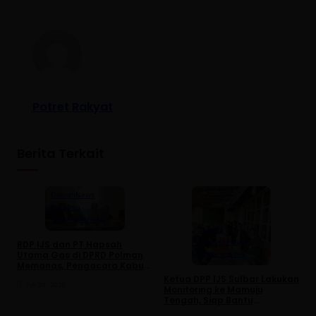
Potret Rakyat
Berita Terkait
Daerah
News
Peristiwa
Polewali Mandar
Daerah
Mamuju Tengah
RDP IJS dan PT Hapsah
S
Utama Gas di DPRD Polman
News
Peristiwa
G
Memanas, Pengacara Kabur
d
dari Ruang Rapat
Ketua DPP IJS Sulbar Lakukan
L
Juli 30, 2026
Monitoring ke Mamuju
Tengah, Siap Bantu
Penyempurnaan Sekretariat