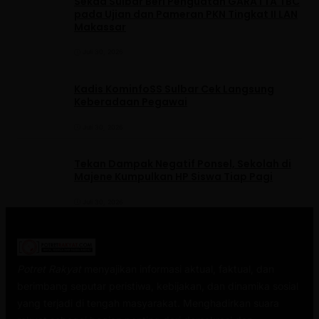
Sekda Sulbar Beri Penguatan GARATTA TBC
pada Ujian dan Pameran PKN Tingkat II LAN
Makassar
Juli 30, 2026
Kadis KominfoSS Sulbar Cek Langsung
Keberadaan Pegawai
Juli 30, 2026
Tekan Dampak Negatif Ponsel, Sekolah di
Majene Kumpulkan HP Siswa Tiap Pagi
Juli 30, 2026
Potret Rakyat
menyajikan informasi aktual, faktual, dan
berimbang seputar peristiwa, kebijakan, dan dinamika sosial
yang terjadi di tengah masyarakat. Menghadirkan suara