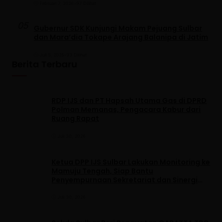
Februari 7, 2026
•
97 Dilihat
05
Gubernur SDK Kunjungi Makam Pejuang Sulbar
dan Mara’dia Tokape Arajang Balanipa di Jatim
Juli 5, 2025
•
93 Dilihat
Berita Terbaru
RDP IJS dan PT Hapsah Utama Gas di DPRD
Polman Memanas, Pengacara Kabur dari
Ruang Rapat
Juli 30, 2026
Ketua DPP IJS Sulbar Lakukan Monitoring ke
Mamuju Tengah, Siap Bantu
Penyempurnaan Sekretariat dan Sinergi
dengan Pemerintah Daerah
Juli 30, 2026