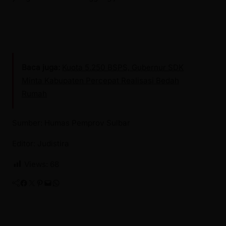
Baca juga:
Kuota 5.250 BSPS, Gubernur SDK
Minta Kabupaten Percepat Realisasi Bedah
Rumah
Sumber: Humas Pemprov Sulbar
Editor: Judistira
Views:
68
Facebook
Twitter
Pinterest
Mail
WhatsApp