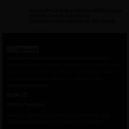
Ketua DPP IJS Sulbar Lakukan Monitoring ke
Mamuju Tengah, Siap Bantu
Penyempurnaan Sekretariat dan Sinergi
dengan Pemerintah Daerah
Juli 30, 2026
Potret Rakyat
menyajikan informasi aktual, faktual, dan
berimbang seputar peristiwa, kebijakan, dan dinamika sosial
yang terjadi di tengah masyarakat. Menghadirkan suara
rakyat sebagai bagian penting dari demokrasi dan
transparansi informasi.
Berita Terbaru
Gubernur Suhardi Duka Terima Gelar Kehormatan “Sulo
Tappidena Balanipa” dari Kerapatan Adat Balanipa