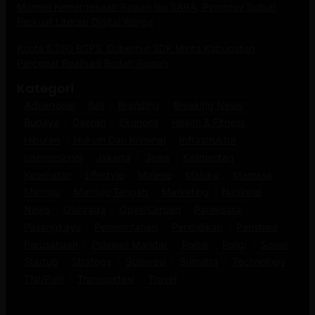
Momen Kemerdekaan Rawan Isu SARA, Pemprov Sulbar
Perkuat Literasi Digital Warga
Kuota 5.250 BSPS, Gubernur SDK Minta Kabupaten
Percepat Realisasi Bedah Rumah
Kategori
Advertorial
Bali
Branding
Breaking News
Budaya
Daerah
Ekonomi
Health & Fitness
Hiburan
Hukum Dan Kriminal
Infrastruktur
Internasional
Jakarta
Jawa
Kalimantan
Kesehatan
Lifestyle
Majene
Maluku
Mamasa
Mamuju
Mamuju Tengah
Marketing
Nasional
News
Olahraga
Opini/Cerpen
Pariwisata
Pasangkayu
Pemerintahan
Pendidikan
Peristiwa
Perusahaan
Polewali Mandar
Politik
Religi
Sosial
Startup
Strategy
Sulawesi
Sumatra
Technology
TNI/Polri
Transportasi
Travel