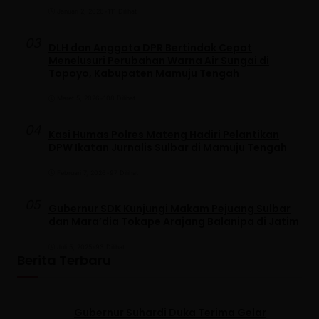
Januari 2, 2026
•
111 Dilihat
03
DLH dan Anggota DPR Bertindak Cepat
Menelusuri Perubahan Warna Air Sungai di
Topoyo, Kabupaten Mamuju Tengah
Maret 5, 2026
•
108 Dilihat
04
Kasi Humas Polres Mateng Hadiri Pelantikan
DPW Ikatan Jurnalis Sulbar di Mamuju Tengah
Februari 7, 2026
•
97 Dilihat
05
Gubernur SDK Kunjungi Makam Pejuang Sulbar
dan Mara’dia Tokape Arajang Balanipa di Jatim
Juli 5, 2025
•
93 Dilihat
Berita Terbaru
Gubernur Suhardi Duka Terima Gelar