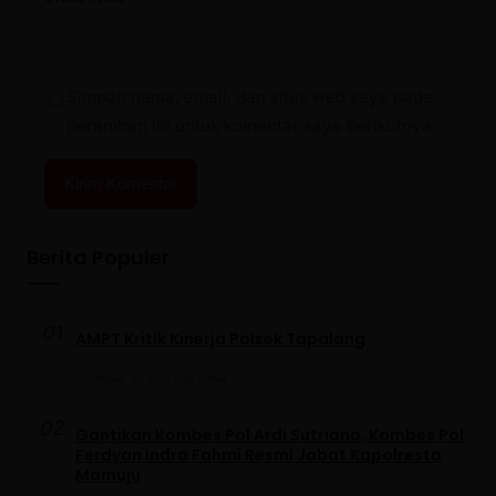
Simpan nama, email, dan situs web saya pada
peramban ini untuk komentar saya berikutnya.
Berita Populer
01
AMPT Kritik Kinerja Polsek Tapalang
Oktober 10, 2024
•
195 Dilihat
02
Gantikan Kombes Pol Ardi Sutriono, Kombes Pol
Ferdyan Indra Fahmi Resmi Jabat Kapolresta
Mamuju