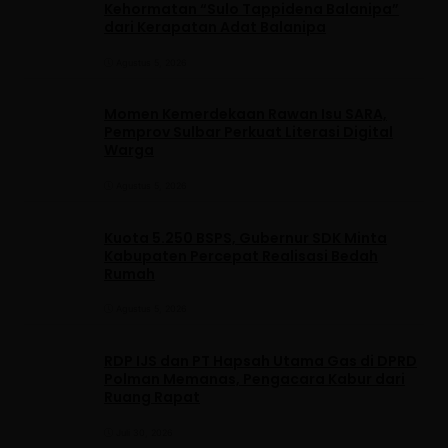
Kehormatan “Sulo Tappidena Balanipa”
dari Kerapatan Adat Balanipa
Agustus 5, 2026
Momen Kemerdekaan Rawan Isu SARA,
Pemprov Sulbar Perkuat Literasi Digital
Warga
Agustus 5, 2026
Kuota 5.250 BSPS, Gubernur SDK Minta
Kabupaten Percepat Realisasi Bedah
Rumah
Agustus 5, 2026
RDP IJS dan PT Hapsah Utama Gas di DPRD
Polman Memanas, Pengacara Kabur dari
Ruang Rapat
Juli 30, 2026