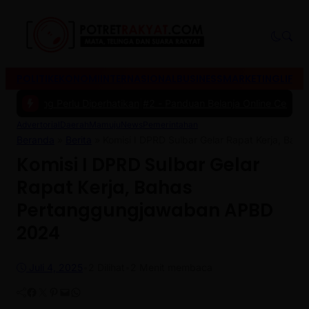
POLITIK
EKONOMI
INTERNASIONAL
BUSINESS
MARKETING
LIFES
ang Perlu Diperhatikan
|
#2 -
Panduan Belanja Online Cerdas: Pilih P
Advertorial
Daerah
Mamuju
News
Pemerintahan
Beranda
»
Berita
»
Komisi I DPRD Sulbar Gelar Rapat Kerja, B
Komisi I DPRD Sulbar Gelar
Rapat Kerja, Bahas
Pertanggungjawaban APBD
2024
Juli 4, 2025
•
2
Dilihat
•
2 Menit membaca
Facebook
Twitter
Pinterest
Mail
WhatsApp