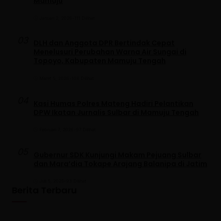
Mamuju
Januari 2, 2026
•
111 Dilihat
03
DLH dan Anggota DPR Bertindak Cepat
Menelusuri Perubahan Warna Air Sungai di
Topoyo, Kabupaten Mamuju Tengah
Maret 5, 2026
•
108 Dilihat
04
Kasi Humas Polres Mateng Hadiri Pelantikan
DPW Ikatan Jurnalis Sulbar di Mamuju Tengah
Februari 7, 2026
•
97 Dilihat
05
Gubernur SDK Kunjungi Makam Pejuang Sulbar
dan Mara’dia Tokape Arajang Balanipa di Jatim
Juli 5, 2025
•
93 Dilihat
Berita Terbaru