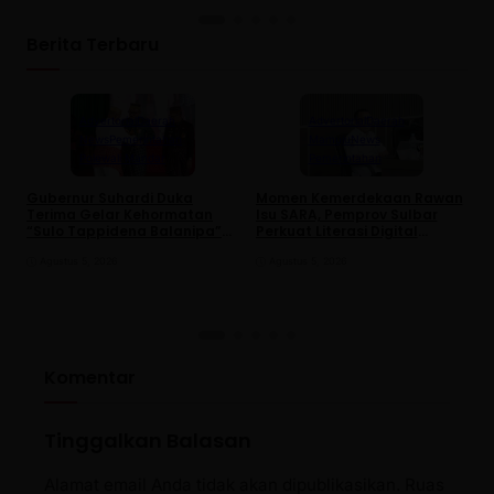
Berita Terbaru
Advertorial
Daerah
Advertorial
Daerah
News
Pemerintahan
Mamuju
News
Polewali Mandar
Pemerintahan
Gubernur Suhardi Duka
Momen Kemerdekaan Rawan
K
Terima Gelar Kehormatan
Isu SARA, Pemprov Sulbar
S
“Sulo Tappidena Balanipa”
Perkuat Literasi Digital
P
dari Kerapatan Adat
Warga
R
Balanipa
Agustus 5, 2026
Agustus 5, 2026
Komentar
Tinggalkan Balasan
Alamat email Anda tidak akan dipublikasikan.
Ruas