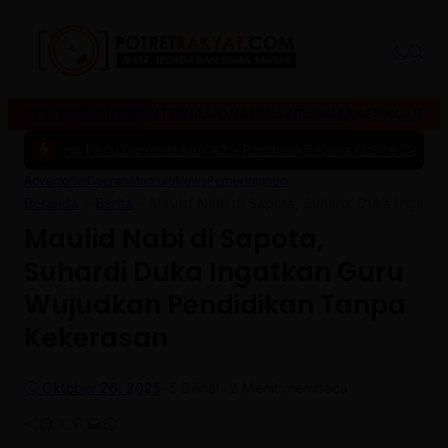
POLITIK
EKONOMI
INTERNASIONAL
BUSINESS
MARKETING
LIFES
ang Perlu Diperhatikan
|
#2 -
Panduan Belanja Online Cerdas: Pilih Pr
Advertorial
Daerah
Mamuju
News
Pemerintahan
Beranda
»
Berita
»
Maulid Nabi di Sapota, Suhardi Duka Ingatk
Maulid Nabi di Sapota,
Suhardi Duka Ingatkan Guru
Wujudkan Pendidikan Tanpa
Kekerasan
Oktober 26, 2025
•
5
Dilihat
•
2 Menit membaca
Facebook
Twitter
Pinterest
Mail
WhatsApp