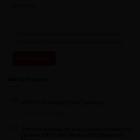
Situs Web
Simpan nama, email, dan situs web saya pada
peramban ini untuk komentar saya berikutnya.
Berita Populer
01
AMPT Kritik Kinerja Polsek Tapalang
Oktober 10, 2024
•
195 Dilihat
02
Gantikan Kombes Pol Ardi Sutriono, Kombes Pol
Ferdyan Indra Fahmi Resmi Jabat Kapolresta