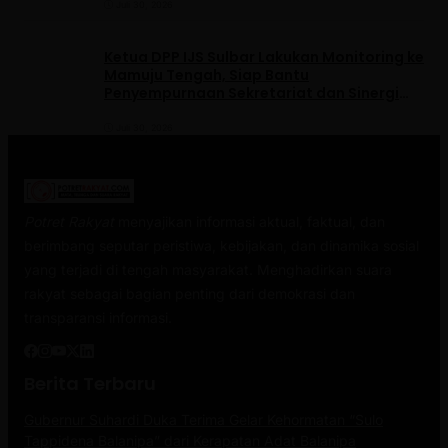
Juli 30, 2026
Ketua DPP IJS Sulbar Lakukan Monitoring ke
Mamuju Tengah, Siap Bantu
Penyempurnaan Sekretariat dan Sinergi
dengan Pemerintah Daerah
Juli 30, 2026
Potret Rakyat
menyajikan informasi aktual, faktual, dan
berimbang seputar peristiwa, kebijakan, dan dinamika sosial
yang terjadi di tengah masyarakat. Menghadirkan suara
rakyat sebagai bagian penting dari demokrasi dan
transparansi informasi.
Berita Terbaru
Gubernur Suhardi Duka Terima Gelar Kehormatan “Sulo
Tappidena Balanipa” dari Kerapatan Adat Balanipa