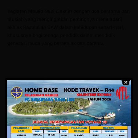
Kegiatan Maulid Nabi diakhiri dengan doa bersama dan
tausiah yang mengingatkan pentingnya meneladani
akhlak Rasulullah SAW dalam kehidupan sehari-hari,
khususnya bagi tenaga pendidik dalam mendidik
generasi muda yang berakhlak dan berilmu.
Sumber: Humas Pemprov Sulbar
Editor: Judistira
Views:
69
Facebook
Twitter
Pinterest
Mail
WhatsApp