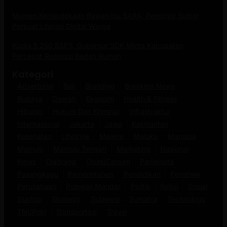
Momen Kemerdekaan Rawan Isu SARA, Pemprov Sulbar
Perkuat Literasi Digital Warga
Kuota 5.250 BSPS, Gubernur SDK Minta Kabupaten
Percepat Realisasi Bedah Rumah
Kategori
Advertorial
Bali
Branding
Breaking News
Budaya
Daerah
Ekonomi
Health & Fitness
Hiburan
Hukum Dan Kriminal
Infrastruktur
Internasional
Jakarta
Jawa
Kalimantan
Kesehatan
Lifestyle
Majene
Maluku
Mamasa
Mamuju
Mamuju Tengah
Marketing
Nasional
News
Olahraga
Opini/Cerpen
Pariwisata
Pasangkayu
Pemerintahan
Pendidikan
Peristiwa
Perusahaan
Polewali Mandar
Politik
Religi
Sosial
Startup
Strategy
Sulawesi
Sumatra
Technology
TNI/Polri
Transportasi
Travel