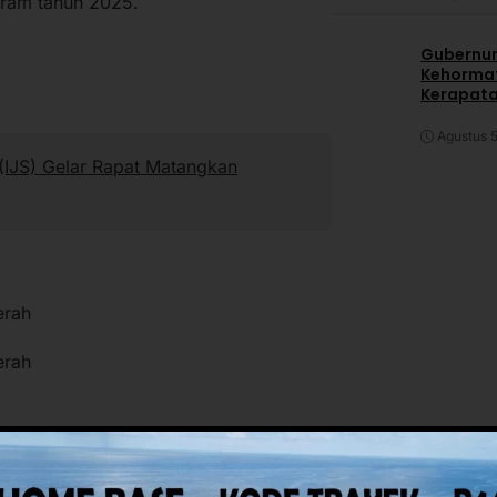
gram tahun 2025.
Gubernur
Kehormat
Kerapata
Agustus 5
 (IJS) Gelar Rapat Matangkan
erah
erah