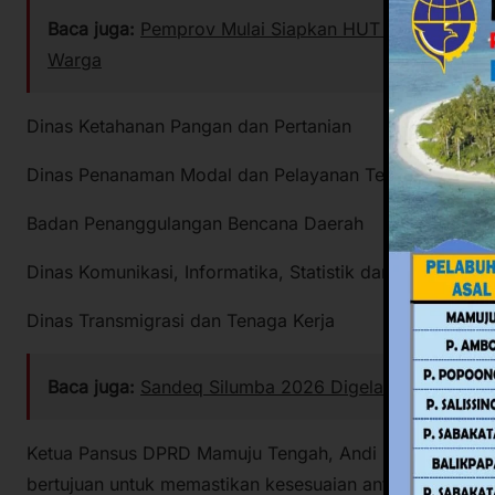
Baca juga:
Pemprov Mulai Siapkan HUT ke-22 Sulbar,
Warga
Dinas Ketahanan Pangan dan Pertanian
Dinas Penanaman Modal dan Pelayanan Terpadu Satu Pi
Badan Penanggulangan Bencana Daerah
Dinas Komunikasi, Informatika, Statistik dan Persandian
Dinas Transmigrasi dan Tenaga Kerja
Baca juga:
Sandeq Silumba 2026 Digelar 26 hingga 
Ketua Pansus DPRD Mamuju Tengah, Andi Rudi, menya
bertujuan untuk memastikan kesesuaian antara pelaks