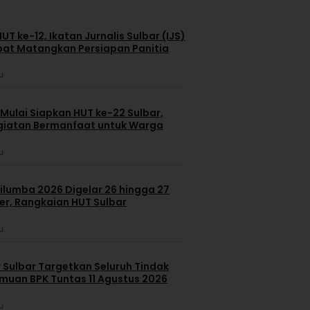
T ke-12, Ikatan Jurnalis Sulbar (IJS)
pat Matangkan Persiapan Panitia
u
Mulai Siapkan HUT ke-22 Sulbar,
giatan Bermanfaat untuk Warga
u
ilumba 2026 Digelar 26 hingga 27
r, Rangkaian HUT Sulbar
u
 Sulbar Targetkan Seluruh Tindak
emuan BPK Tuntas 11 Agustus 2026
u