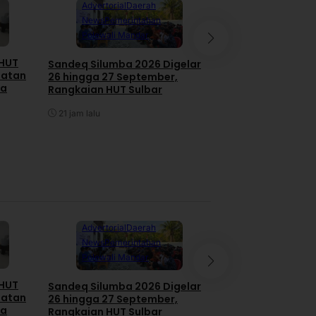
Advertorial
Daerah
News
Pemerintahan
Advertorial
Dae
Polewali Mandar
Mamuju
News
Pemerintahan
 HUT
Sandeq Silumba 2026 Digelar
iatan
26 hingga 27 September,
Gubernur Sulbar 
ga
Rangkaian HUT Sulbar
Seluruh Tindak La
BPK Tuntas 11 Agu
21 jam lalu
21 jam lalu
Advertorial
Daerah
News
Pemerintahan
Advertorial
Dae
Polewali Mandar
Mamuju
News
Pemerintahan
 HUT
Sandeq Silumba 2026 Digelar
iatan
26 hingga 27 September,
Gubernur Sulbar 
ga
Rangkaian HUT Sulbar