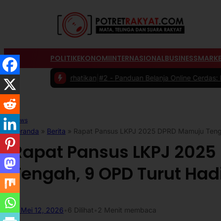
POLITIK
EKONOMI
INTERNASIONAL
BUSINESS
MARKE
Diperhatikan
|
#2 -
Panduan Belanja Online Cerdas: Pilih Produk denga
News
Beranda
»
Berita
»
Rapat Pansus LKPJ 2025 DPRD Mamuju Tenga
Rapat Pansus LKPJ 202
Tengah, 9 OPD Turut Had
Mei 12, 2026
•
6
Dilihat
•
2 Menit membaca