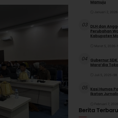
Mamuju
Januari 2, 2026
03
DLH dan Anggo
Perubahan War
Kabupaten M
Maret 5, 2026
•
04
Gubernur SDK
Mara’dia Toka
Juli 5, 2025
•
98 
05
Kasi Humas Po
Ikatan Jurnal
Februari 7, 202
Berita Terbar