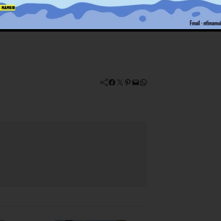
an lebih optimal serta memberikan
Facebook
Twitter
Pinterest
Mail
WhatsApp