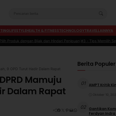
TING
LIFESTYLE
HEALTH & FITNESS
TECHNOLOGY
TRAVEL
LAINNYA
n Bijak dan Hindari Penipuan
|
#3 -
Tips Memilih Sepatu Marathon y
Berita Populer
h, 9 OPD Turut Hadir Dalam Rapat
5 DPRD Mamuju
01
AMPT Kritik Ki
ir Dalam Rapat
Oktober 10, 20
02
Gantikan Komb
Facebook
Twitter
Pinterest
Mail
WhatsApp
Ferdyan Indra