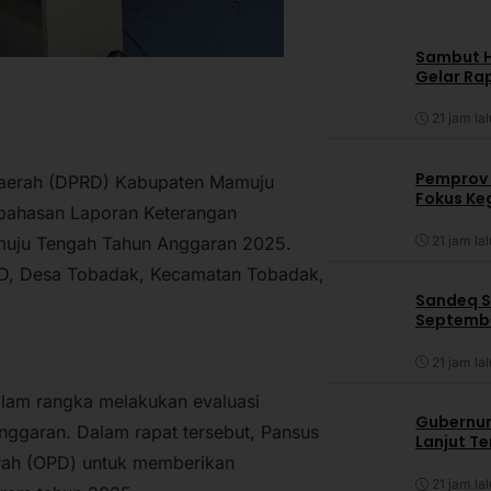
Sambut HU
Gelar Ra
21 jam lal
Pemprov 
Daerah (DPRD) Kabupaten Mamuju
Fokus Ke
mbahasan Laporan Keterangan
21 jam lal
muju Tengah Tahun Anggaran 2025.
PRD, Desa Tobadak, Kecamatan Tobadak,
Sandeq S
Septembe
21 jam lal
am rangka melakukan evaluasi
Gubernur
anggaran. Dalam rapat tersebut, Pansus
Lanjut T
rah (OPD) untuk memberikan
21 jam lal