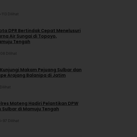
•
113 Dilihat
ta DPR Bertindak Cepat Menelusuri
na Air Sungai di Topoyo,
amuju Tengah
108 Dilihat
 Kunjungi Makam Pejuang Sulbar dan
pe Arajang Balanipa di Jatim
Dilihat
lres Mateng Hadiri Pelantikan DPW
is Sulbar di Mamuju Tengah
6
•
97 Dilihat
u