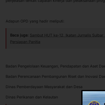
penjelasan terkait capaian kinerja dan pelaksanaan pro
Adapun OPD yang hadir meliputi:
Baca juga:
Sambut HUT ke-12, Ikatan Jurnalis Sulbar
Persiapan Panitia
Badan Pengelolaan Keuangan, Pendapatan dan Aset Da
Badan Perencanaan Pembangunan Riset dan Inovasi Da
Dinas Pemberdayaan Masyarakat dan Desa
Dinas Perikanan dan Kelautan