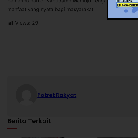
pemerintahan di Kabupaten Mamuju Tengah dapat berjal
manfaat yang nyata bagi masyarakat
Views:
29
Potret Rakyat
Berita Terkait