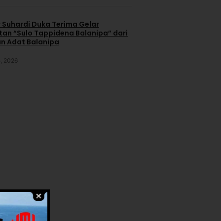
 Suhardi Duka Terima Gelar
an “Sulo Tappidena Balanipa” dari
n Adat Balanipa
, 2026