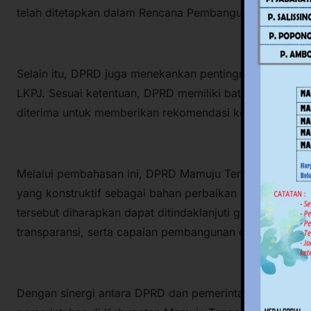
telah ditetapkan dalam Rencana Pembangunan Jangka
Selain itu, DPRD juga menekankan pentingnya ketepat
LKPJ. Sesuai ketentuan, DPRD memiliki batas waktu ma
diterima untuk memberikan rekomendasi kepada kepala
Melalui pembahasan ini, DPRD Mamuju Tengah menarge
yang konstruktif sebagai bahan perbaikan kinerja peme
tersebut diharapkan dapat ditindaklanjuti guna meningka
transparansi, serta capaian pembangunan daerah.
Dengan sinergi antara DPRD dan pemerintah daerah, d