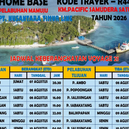
 Fokus Kegiatan Bermanfaat untuk
ntu (PTSP)
27 September, Rangkaian HUT Sulbar
mpaikan bahwa pembahasan ini
anaan program OPD dengan target yang