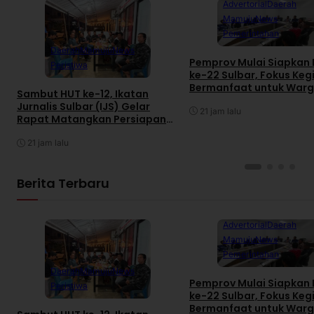
Advertorial
Daerah
Mamuju
News
Pemerintahan
Daerah
Mamuju
News
Pemprov Mulai Siapkan
Peristiwa
ke-22 Sulbar, Fokus Keg
Bermanfaat untuk War
Sambut HUT ke-12, Ikatan
Jurnalis Sulbar (IJS) Gelar
21 jam lalu
Rapat Matangkan Persiapan
Panitia
21 jam lalu
Berita Terbaru
Advertorial
Daerah
Mamuju
News
Pemerintahan
Daerah
Mamuju
News
Pemprov Mulai Siapkan
Peristiwa
ke-22 Sulbar, Fokus Keg
Bermanfaat untuk War