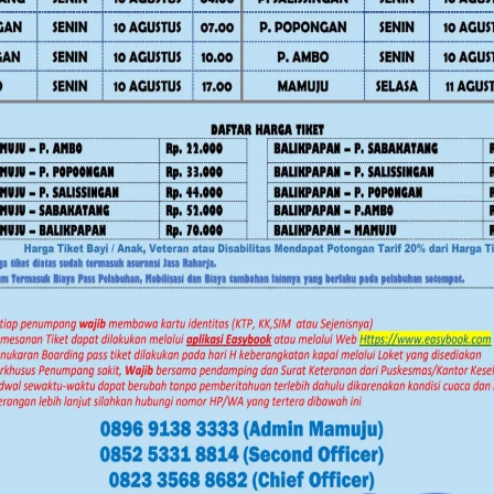
 Menengah Daerah (RPJMD).
an waktu dalam proses pembahasan
ksimal 30 hari setelah dokumen LKPJ
 daerah.
tkan dapat menghasilkan rekomendasi
rintah daerah ke depan. Rekomendasi
tkan kualitas pelayanan publik,
iharapkan penyelenggaraan