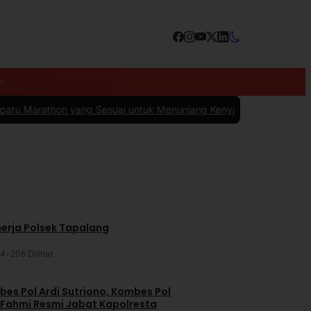
ang Sesuai untuk Menunjang Kenyamanan dan Performa
|
#4 -
10 Kesa
nerja Polsek Tapalang
24
•
206 Dilihat
es Pol Ardi Sutriono, Kombes Pol
 Fahmi Resmi Jabat Kapolresta