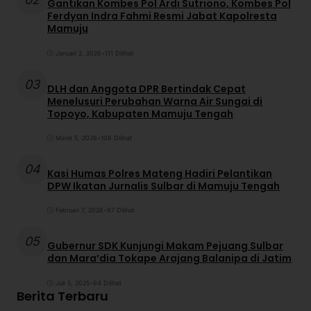
Gantikan Kombes Pol Ardi Sutriono, Kombes Pol
Ferdyan Indra Fahmi Resmi Jabat Kapolresta
Mamuju
Januari 2, 2026
•
111 Dilihat
03
DLH dan Anggota DPR Bertindak Cepat
Menelusuri Perubahan Warna Air Sungai di
Topoyo, Kabupaten Mamuju Tengah
Maret 5, 2026
•
108 Dilihat
04
Kasi Humas Polres Mateng Hadiri Pelantikan
DPW Ikatan Jurnalis Sulbar di Mamuju Tengah
Februari 7, 2026
•
97 Dilihat
05
Gubernur SDK Kunjungi Makam Pejuang Sulbar
dan Mara’dia Tokape Arajang Balanipa di Jatim
Juli 5, 2025
•
94 Dilihat
Berita Terbaru