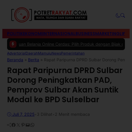
POLITIK
EKONOMI
INTERNASIONAL
BUSINESS
MARKETING
LIFES
duan Belanja Online Cerdas: Pilih Produk dengan Bijak dan Hindari 
Advertorial
Daerah
Mamuju
News
Pemerintahan
Beranda
»
Berita
»
Rapat Paripurna DPRD Sulbar Dorong Pening
Rapat Paripurna DPRD Sulbar
Dorong Peningkatkan PAD,
Pemprov Sulbar Akan Suntik
Modal ke BPD Sulselbar
Juli 7, 2025
•
3
Dilihat
•
2 Menit membaca
Facebook
Twitter
Pinterest
Mail
WhatsApp