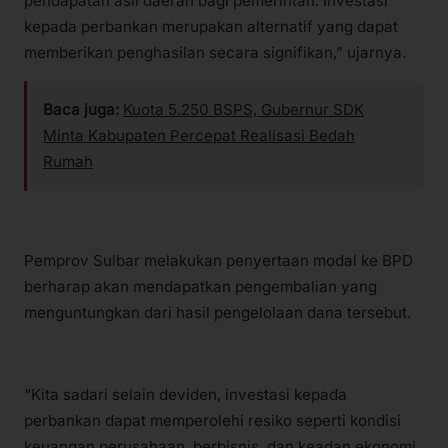
pendapatan asli daerah bagi pemerintah. Investasi
kepada perbankan merupakan alternatif yang dapat
memberikan penghasilan secara signifikan,” ujarnya.
Baca juga:
Kuota 5.250 BSPS, Gubernur SDK
Minta Kabupaten Percepat Realisasi Bedah
Rumah
Pemprov Sulbar melakukan penyertaan modal ke BPD
berharap akan mendapatkan pengembalian yang
menguntungkan dari hasil pengelolaan dana tersebut.
“Kita sadari selain deviden, investasi kepada
perbankan dapat memperolehi resiko seperti kondisi
keuangan perusahaan, berbisnis, dan keadan ekonomi