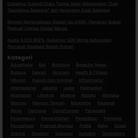
Gubernur Suhardi Duka Terima Gelar Kehormatan “Sulo
Tappidena Balanipa” dari Kerapatan Adat Balanipa
Momen Kemerdekaan Rawan Isu SARA, Pemprov Sulbar
Perkuat Literasi Digital Warga
Kuota 5.250 BSPS, Gubernur SDK Minta Kabupaten
Percepat Realisasi Bedah Rumah
Kategori
Advertorial
Bali
Branding
Breaking News
Budaya
Daerah
Ekonomi
Health & Fitness
Hiburan
Hukum Dan Kriminal
Infrastruktur
Internasional
Jakarta
Jawa
Kalimantan
Kesehatan
Lifestyle
Majene
Maluku
Mamasa
Mamuju
Mamuju Tengah
Marketing
Nasional
News
Olahraga
Opini/Cerpen
Pariwisata
Pasangkayu
Pemerintahan
Pendidikan
Peristiwa
Perusahaan
Polewali Mandar
Politik
Religi
Sosial
Startup
Strategy
Sulawesi
Sumatra
Technology