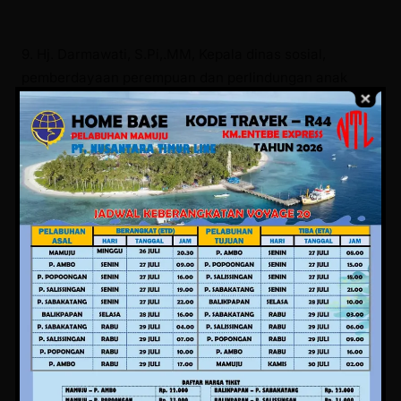
9. Hj. Darmawati, S.Pi,.MM, Kepala dinas sosial,
pemberdayaan perempuan dan perlindungan anak
serta pemberdayaan masyarakat dan desa daerah
Prov Sulbar.
10. Safariddin, S.sos, MAP, Kepala dinas kelautan dan
perikanan (DKP) Prov Sulbar.
11. Dr.Suyuti, S.Pi,MT, M.Sc, Kepala dinas pangan
daerah Prov Sulbar.
12. Drs. Aksan, M.M, Kepala satuan polisi pamong praja