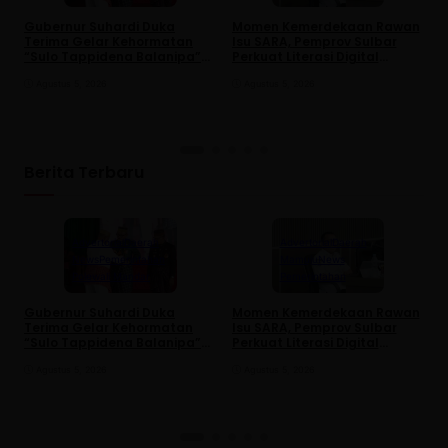
Gubernur Suhardi Duka
Momen Kemerdekaan Rawan
K
Terima Gelar Kehormatan
Isu SARA, Pemprov Sulbar
S
“Sulo Tappidena Balanipa”
Perkuat Literasi Digital
P
dari Kerapatan Adat
Warga
R
Balanipa
Agustus 5, 2026
Agustus 5, 2026
Berita Terbaru
Advertorial
Daerah
Advertorial
Daerah
News
Pemerintahan
Mamuju
News
Polewali Mandar
Pemerintahan
Gubernur Suhardi Duka
Momen Kemerdekaan Rawan
K
Terima Gelar Kehormatan
Isu SARA, Pemprov Sulbar
S
“Sulo Tappidena Balanipa”
Perkuat Literasi Digital
P
dari Kerapatan Adat
Warga
R
Balanipa
Agustus 5, 2026
Agustus 5, 2026