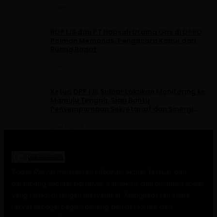
Agustus 5, 2026
RDP IJS dan PT Hapsah Utama Gas di DPRD
Polman Memanas, Pengacara Kabur dari
Ruang Rapat
Juli 30, 2026
Ketua DPP IJS Sulbar Lakukan Monitoring ke
Mamuju Tengah, Siap Bantu
Penyempurnaan Sekretariat dan Sinergi
dengan Pemerintah Daerah
Juli 30, 2026
Potret Rakyat
menyajikan informasi aktual, faktual, dan
berimbang seputar peristiwa, kebijakan, dan dinamika sosial
yang terjadi di tengah masyarakat. Menghadirkan suara
rakyat sebagai bagian penting dari demokrasi dan