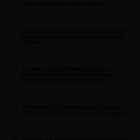
01
AMPT Kritik Kinerja Polsek Tapalang
Oktober 10, 2024
•
195 Dilihat
02
Gantikan Kombes Pol Ardi Sutriono, Kombes Pol
Ferdyan Indra Fahmi Resmi Jabat Kapolresta
Mamuju
Januari 2, 2026
•
111 Dilihat
03
DLH dan Anggota DPR Bertindak Cepat
Menelusuri Perubahan Warna Air Sungai di
Topoyo, Kabupaten Mamuju Tengah
Maret 5, 2026
•
108 Dilihat
04
Kasi Humas Polres Mateng Hadiri Pelantikan
DPW Ikatan Jurnalis Sulbar di Mamuju Tengah
Februari 7, 2026
•
97 Dilihat
05
Gubernur SDK Kunjungi Makam Pejuang Sulbar