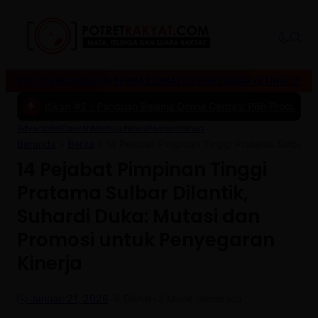
POLITIK
EKONOMI
INTERNASIONAL
BUSINESS
MARKETING
LIFES
kan
|
#2 -
Panduan Belanja Online Cerdas: Pilih Produk dengan Bijak 
Advertorial
Daerah
Mamuju
News
Pemerintahan
Beranda
»
Berita
»
14 Pejabat Pimpinan Tinggi Pratama Sulbar Di
14 Pejabat Pimpinan Tinggi
Pratama Sulbar Dilantik,
Suhardi Duka: Mutasi dan
Promosi untuk Penyegaran
Kinerja
Januari 21, 2026
•
8
Dilihat
•
3 Menit membaca