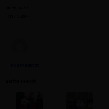
Views:
63
Facebook
Twitter
Pinterest
Mail
WhatsApp
Potret Rakyat
Berita Terkait
Advertorial
Daerah
Advertorial
Daerah
News
Pemerintahan
Mamuju
News
Polewali Mandar
Pemerintahan