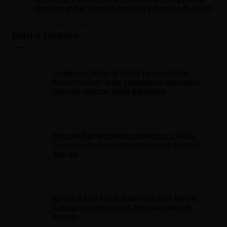
dan Mara’dia Tokape Arajang Balanipa di Jatim
Juli 5, 2025
•
93 Dilihat
Berita Terbaru
Gubernur Suhardi Duka Terima Gelar
Kehormatan “Sulo Tappidena Balanipa”
dari Kerapatan Adat Balanipa
Agustus 5, 2026
Momen Kemerdekaan Rawan Isu SARA,
Pemprov Sulbar Perkuat Literasi Digital
Warga
Agustus 5, 2026
Kuota 5.250 BSPS, Gubernur SDK Minta
Kabupaten Percepat Realisasi Bedah
Rumah