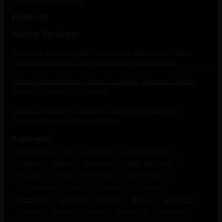
transparansi informasi.
Berita Terbaru
Gubernur Suhardi Duka Terima Gelar Kehormatan “Sulo
Tappidena Balanipa” dari Kerapatan Adat Balanipa
Momen Kemerdekaan Rawan Isu SARA, Pemprov Sulbar
Perkuat Literasi Digital Warga
Kuota 5.250 BSPS, Gubernur SDK Minta Kabupaten
Percepat Realisasi Bedah Rumah
Kategori
Advertorial
Bali
Branding
Breaking News
Budaya
Daerah
Ekonomi
Health & Fitness
Hiburan
Hukum Dan Kriminal
Infrastruktur
Internasional
Jakarta
Jawa
Kalimantan
Kesehatan
Lifestyle
Majene
Maluku
Mamasa
Mamuju
Mamuju Tengah
Marketing
Nasional