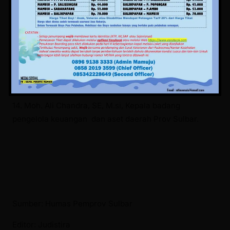
dan pemadam kebakaran daerah Prov Sulbar.
13. Murdanil, SE, M.A.P, Kepala biro pemerintahan dan
kesejahteraan rakyat sekretariat daerah Prov Sulbar.
14. Moh. Ali Chandra, SE, M.si, Kepala badang
pengelola keuangan dan aset daerah Prov Sulbar.
Sumber: Humas Pemprov Sulbar
Editor: Judistira