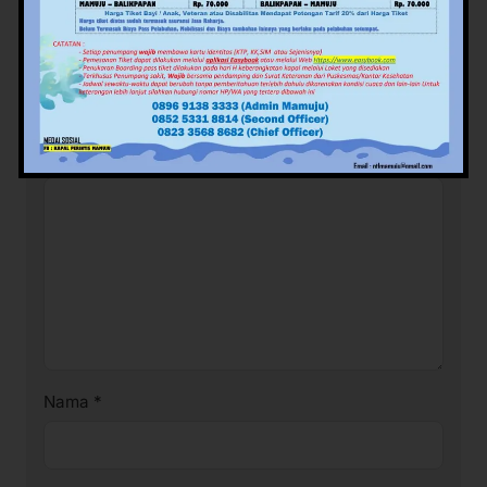
Tinggalkan Balasan
Alamat email Anda tidak akan dipublikasikan.
Ruas
yang wajib ditandai
*
Komentar
*
Nama
*