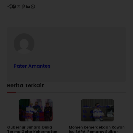
Facebook
Twitter
Pinterest
Mail
WhatsApp
Pater Amantes
Berita Terkait
Advertorial
Daerah
Advertorial
Daerah
News
Pemerintahan
Mamuju
News
Polewali Mandar
Pemerintahan
Gubernur Suhardi Duka
Momen Kemerdekaan Rawan
K
Terima Gelar Kehormatan
Isu SARA, Pemprov Sulbar
S