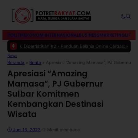
POLITIK
EKONOMI
INTERNASIONAL
BUSINESS
MARKETING
LIFES
erlu Diperhatikan
|
#2 -
Panduan Belanja Online Cerdas: Pilih Produk 
News
Beranda
»
Berita
»
Apresiasi “Amazing Mamasa”, PJ Gubernur S
Apresiasi “Amazing
Mamasa”, PJ Gubernur
Sulbar Komitmen
Kembangkan Destinasi
Wisata
Juni 16, 2023
•
2 Menit membaca