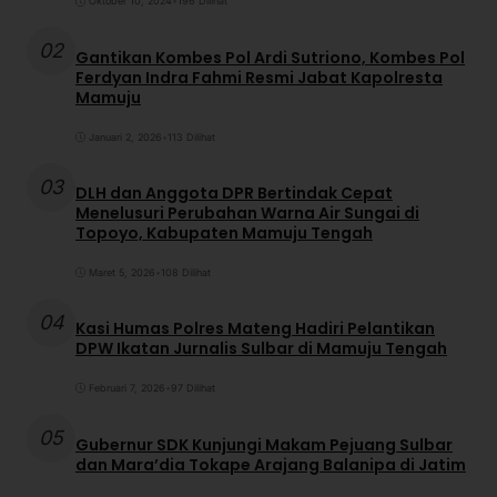
Oktober 10, 2024
•
196 Dilihat
02
Gantikan Kombes Pol Ardi Sutriono, Kombes Pol
Ferdyan Indra Fahmi Resmi Jabat Kapolresta
Mamuju
Januari 2, 2026
•
113 Dilihat
03
DLH dan Anggota DPR Bertindak Cepat
Menelusuri Perubahan Warna Air Sungai di
Topoyo, Kabupaten Mamuju Tengah
Maret 5, 2026
•
108 Dilihat
04
Kasi Humas Polres Mateng Hadiri Pelantikan
DPW Ikatan Jurnalis Sulbar di Mamuju Tengah
Februari 7, 2026
•
97 Dilihat
05
Gubernur SDK Kunjungi Makam Pejuang Sulbar
dan Mara’dia Tokape Arajang Balanipa di Jatim