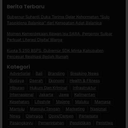
Berita Terbaru
Gubernur Suhardi Duka Terima Gelar Kehormatan “Sulo
Tappidena Balanipa” dari Kerapatan Adat Balanipa
Momen Kemerdekaan Rawan Isu SARA, Pemprov Sulbar
Perkuat Literasi Digital Warga
Kuota 5.250 BSPS, Gubernur SDK Minta Kabupaten
Percepat Realisasi Bedah Rumah
Kategori
Advertorial
Bali
Branding
Breaking News
Budaya
Daerah
Ekonomi
Health & Fitness
Hiburan
Hukum Dan Kriminal
Infrastruktur
Internasional
Jakarta
Jawa
Kalimantan
Kesehatan
Lifestyle
Majene
Maluku
Mamasa
Mamuju
Mamuju Tengah
Marketing
Nasional
News
Olahraga
Opini/Cerpen
Pariwisata
Pasangkayu
Pemerintahan
Pendidikan
Peristiwa