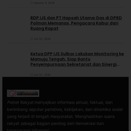
Agustus 5, 2026
RDP IJS dan PT Hapsah Utama Gas di DPRD
Polman Memanas, Pengacara Kabur dari
Ruang Rapat
Juli 30, 2026
Ketua DPP IJS Sulbar Lakukan Monitoring ke
Mamuju Tengah, Siap Bantu
Penyempurnaan Sekretariat dan Sinergi
dengan Pemerintah Daerah
Juli 30, 2026
Potret Rakyat
menyajikan informasi aktual, faktual, dan
berimbang seputar peristiwa, kebijakan, dan dinamika sosial
yang terjadi di tengah masyarakat. Menghadirkan suara
rakyat sebagai bagian penting dari demokrasi dan
transparansi informasi.