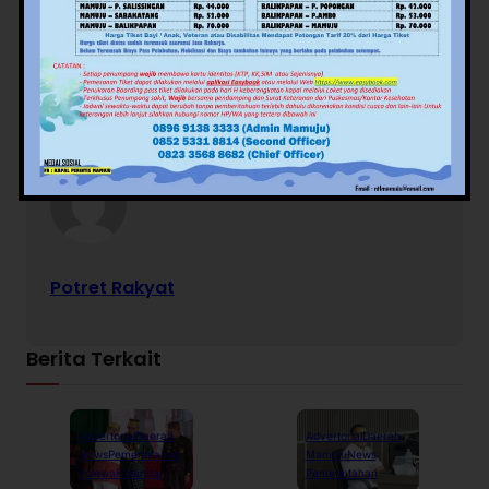
Views:
68
Facebook
Twitter
Pinterest
Mail
WhatsApp
Potret Rakyat
Berita Terkait
Advertorial
Daerah
Advertorial
Daerah
News
Pemerintahan
Mamuju
News
Polewali Mandar
Pemerintahan