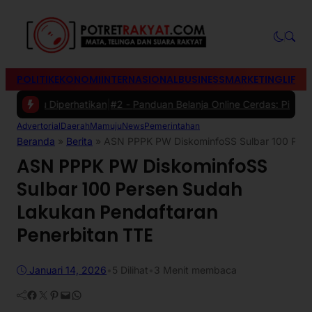
POLITIK
EKONOMI
INTERNASIONAL
BUSINESS
MARKETING
LIFES
u Diperhatikan
|
#2 -
Panduan Belanja Online Cerdas: Pilih Produk den
Advertorial
Daerah
Mamuju
News
Pemerintahan
Beranda
»
Berita
»
ASN PPPK PW DiskominfoSS Sulbar 100 Pers
ASN PPPK PW DiskominfoSS
Sulbar 100 Persen Sudah
Lakukan Pendaftaran
Penerbitan TTE
Januari 14, 2026
•
5
Dilihat
•
3 Menit membaca
Facebook
Twitter
Pinterest
Mail
WhatsApp