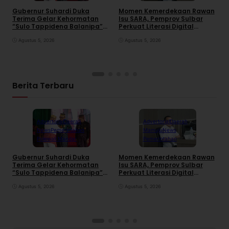
Gubernur Suhardi Duka
Momen Kemerdekaan Rawan
K
Terima Gelar Kehormatan
Isu SARA, Pemprov Sulbar
S
“Sulo Tappidena Balanipa”
Perkuat Literasi Digital
P
dari Kerapatan Adat
Warga
R
Balanipa
Agustus 5, 2026
Agustus 5, 2026
Berita Terbaru
Advertorial
Daerah
Advertorial
Daerah
News
Pemerintahan
Mamuju
News
Polewali Mandar
Pemerintahan
Gubernur Suhardi Duka
Momen Kemerdekaan Rawan
K
Terima Gelar Kehormatan
Isu SARA, Pemprov Sulbar
S
“Sulo Tappidena Balanipa”
Perkuat Literasi Digital
P
dari Kerapatan Adat
Warga
R
Balanipa
Agustus 5, 2026
Agustus 5, 2026