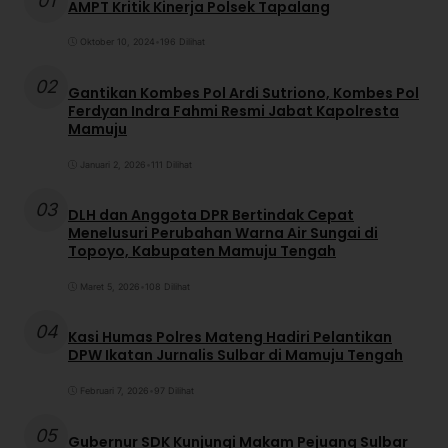
01
AMPT Kritik Kinerja Polsek Tapalang
Oktober 10, 2024
•
196 Dilihat
02
Gantikan Kombes Pol Ardi Sutriono, Kombes Pol
Ferdyan Indra Fahmi Resmi Jabat Kapolresta
Mamuju
Januari 2, 2026
•
111 Dilihat
03
DLH dan Anggota DPR Bertindak Cepat
Menelusuri Perubahan Warna Air Sungai di
Topoyo, Kabupaten Mamuju Tengah
Maret 5, 2026
•
108 Dilihat
04
Kasi Humas Polres Mateng Hadiri Pelantikan
DPW Ikatan Jurnalis Sulbar di Mamuju Tengah
Februari 7, 2026
•
97 Dilihat
05
Gubernur SDK Kunjungi Makam Pejuang Sulbar