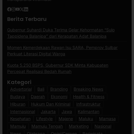
Berita Terbaru
Gubernur Suhardi Duka Terima Gelar Kehormatan “Sulo
Tappidena Balanipa” dari Kerapatan Adat Balanipa
Momen Kemerdekaan Rawan Isu SARA, Pemprov Sulbar
Perkuat Literasi Digital Warga
Kuota 5.250 BSPS, Gubernur SDK Minta Kabupaten
Percepat Realisasi Bedah Rumah
Kategori
Advertorial
Bali
Branding
Breaking News
Budaya
Daerah
Ekonomi
Health & Fitness
Hiburan
Hukum Dan Kriminal
Infrastruktur
Internasional
Jakarta
Jawa
Kalimantan
Kesehatan
Lifestyle
Majene
Maluku
Mamasa
Mamuju
Mamuju Tengah
Marketing
Nasional
News
Olahraga
Opini/Cerpen
Pariwisata