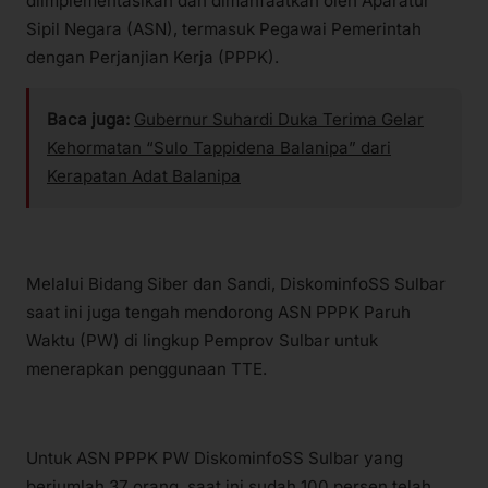
diimplementasikan dan dimanfaatkan oleh Aparatur
Sipil Negara (ASN), termasuk Pegawai Pemerintah
dengan Perjanjian Kerja (PPPK).
Baca juga:
Gubernur Suhardi Duka Terima Gelar
Kehormatan “Sulo Tappidena Balanipa” dari
Kerapatan Adat Balanipa
Melalui Bidang Siber dan Sandi, DiskominfoSS Sulbar
saat ini juga tengah mendorong ASN PPPK Paruh
Waktu (PW) di lingkup Pemprov Sulbar untuk
menerapkan penggunaan TTE.
Untuk ASN PPPK PW DiskominfoSS Sulbar yang
berjumlah 37 orang, saat ini sudah 100 persen telah