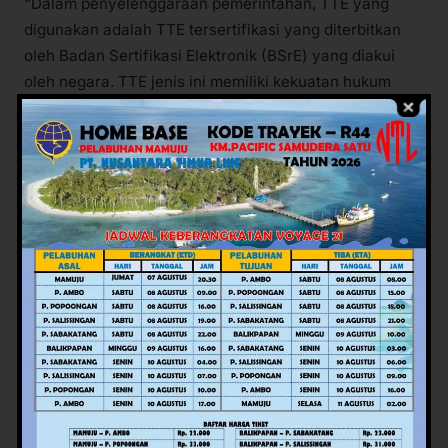
“Dalam penyelenggaraan pemerintahan, TTE yang
digunakan adalah TTE tersertifikasi yang diterbitkan
oleh Badan Sertifikasi Elektronik (BSrE) yang diakui
oleh negara. TTE jenis ini memiliki kekuatan hukum
yang sah serta menjamin keaslian dan keutuhan
dokumen elektronik,” ujarnya.
Ia berharap, penerapan TTE dapat terus dioptimalkan
di lingkup Pemprov Sulbar sebagai bagian dari
implementasi SPBE secara menyeluruh.
Sumber: Humas Pemprov Sulbar
Editor: Judistira