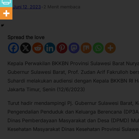
Juni 12, 2023
•
2 Menit membaca
Spread the love
Kepala Perwakilan BKKBN Provinsi Sulawesi Barat Nury
Gubernur Sulawesi Barat, Prof. Zudan Arif Fakrulloh b
Suhardi melakukan audiensi dengan Kepala BKKBN RI H
Jakarta Timur, Senin (12/6/2023)
Turut hadir mendampingi Pj. Gubernur Sulawesi Barat, 
Pengendalian Penduduk dan Keluarga Berencana (DP3AP
Dinas Pemberdayaan Masyarakat dan Desa (DPMD) Mu
Kesehatan Masyarakat Dinas Kesehatan Provinsi Sulawes