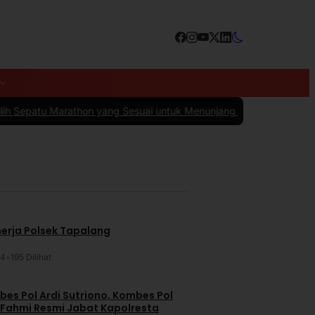
on yang Sesuai untuk Menunjang Kenyamanan dan Performa
|
#4 -
10 
nerja Polsek Tapalang
24
•
195 Dilihat
es Pol Ardi Sutriono, Kombes Pol
 Fahmi Resmi Jabat Kapolresta