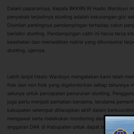
Dalam paparannya, Kepala BKKBN RI Hasto Wardoyo me
penyebab terjadinya stunting adalah kekurangan gizi 
Disinilah pentingnya pendampingan terhadap calon pe
berisiko stunting. Pendampingan catin ini harus terus k
kesehatan dan memastikan nutrisi yang dikonsumsi terp
stunting, ujarnya.
Lebih lanjut Hasto Wardoyo mengatakan kami telah me
fisik dan non fisik yang digelontorkan setiap tahunnya
satunya untuk percepatan penurunan stunting. Penggu
juga perlu menjadi perhatian bersama, terutama pemerin
kabupaten setempat diharapkan aktif dalam berkoordin
mengawal serta melakukan monitoring dan evaluasi te
anggaran DAK di Kabupaten untuk dapat betul-betul tepa