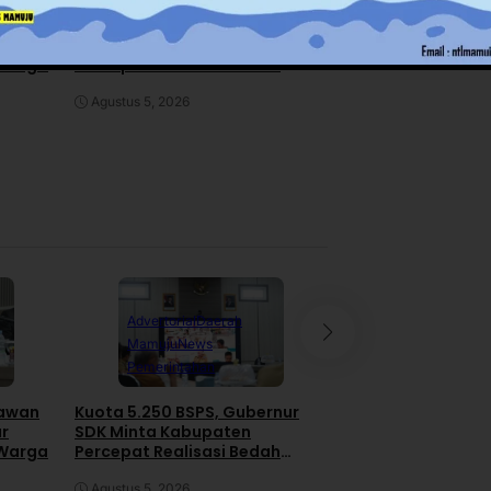
RDP IJS dan PT H
awan
Kuota 5.250 BSPS, Gubernur
Gas di DPRD Pol
ar
SDK Minta Kabupaten
Pengacara Kabur 
 Warga
Percepat Realisasi Bedah
Rapat
Rumah
Juli 30, 2026
Agustus 5, 2026
Advertorial
Daerah
Daerah
News
Pe
Mamuju
News
Polewali Mand
Pemerintahan
RDP IJS dan PT H
awan
Kuota 5.250 BSPS, Gubernur
Gas di DPRD Pol
ar
SDK Minta Kabupaten
Pengacara Kabur 
 Warga
Percepat Realisasi Bedah
Rapat
Rumah
Juli 30, 2026
Agustus 5, 2026