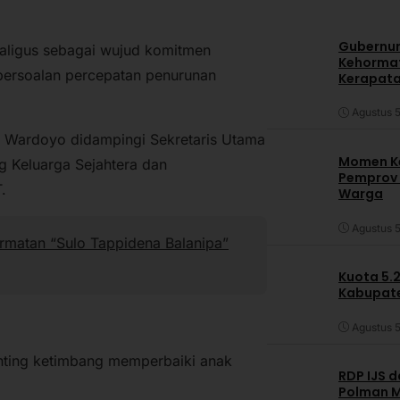
Gubernur
ekaligus sebagai wujud komitmen
Kehormat
persoalan percepatan penurunan
Kerapata
Agustus 5
to Wardoyo didampingi Sekretaris Utama
Momen Ke
g Keluarga Sejahtera dan
Pemprov S
.
Warga
Agustus 5
rmatan “Sulo Tappidena Balanipa”
Kuota 5.
Kabupate
Agustus 5
unting ketimbang memperbaiki anak
RDP IJS 
Polman M