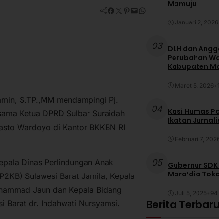
Mamuju
Facebook
Twitter
Pinterest
Mail
WhatsApp
Januari 2, 2026
03
DLH dan Anggo
Perubahan War
Kabupaten M
Maret 5, 2026
•
amin, S.TP.,MM mendampingi Pj.
04
Kasi Humas Po
ersama Ketua DPRD Sulbar Suraidah
Ikatan Jurnal
asto Wardoyo di Kantor BKKBN RI
Februari 7, 202
05
Kepala Dinas Perlindungan Anak
Gubernur SDK
Mara’dia Toka
2KB) Sulawesi Barat Jamila, Kepala
hammad Jaun dan Kepala Bidang
Juli 5, 2025
•
94 
Berita Terbar
i Barat dr. Indahwati Nursyamsi.