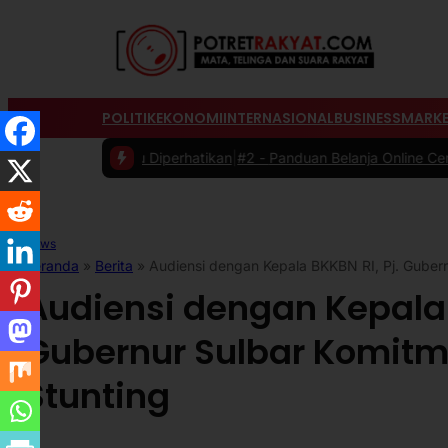
POLITIK
EKONOMI
INTERNASIONAL
BUSINESS
MARKE
rlu Diperhatikan
|
#2 -
Panduan Belanja Online Cerdas: Pilih Produk d
News
Beranda
»
Berita
»
Audiensi dengan Kepala BKKBN RI, Pj. Guber
Audiensi dengan Kepala B
Gubernur Sulbar Komit
Stunting