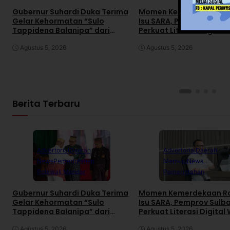
Gubernur Suhardi Duka Terima
Momen Kemerdekaan R
Gelar Kehormatan “Sulo
Isu SARA, Pemprov Sulb
Tappidena Balanipa” dari
Perkuat Literasi Digital
Kerapatan Adat Balanipa
Agustus 5, 2026
Agustus 5, 2026
Berita Terbaru
Advertorial
Daerah
Advertorial
Daerah
News
Pemerintahan
Mamuju
News
Polewali Mandar
Pemerintahan
Gubernur Suhardi Duka Terima
Momen Kemerdekaan R
Gelar Kehormatan “Sulo
Isu SARA, Pemprov Sulb
Tappidena Balanipa” dari
Perkuat Literasi Digital
Kerapatan Adat Balanipa
Agustus 5, 2026
Agustus 5, 2026