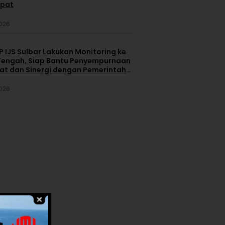
apat
2026
 IJS Sulbar Lakukan Monitoring ke
engah, Siap Bantu Penyempurnaan
iat dan Sinergi dengan Pemerintah
2026