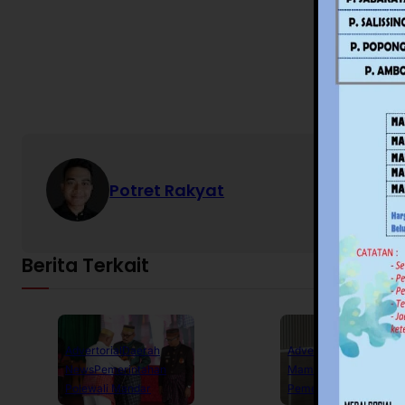
Potret Rakyat
Berita Terkait
Advertorial
Daerah
Advertorial
Daerah
News
Pemerintahan
Mamuju
News
Polewali Mandar
Pemerintahan