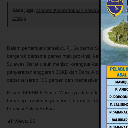
Baca juga:
Momen Kemerdekaan Rawan Isu SARA, Pempr
Warga
Dalam pertemuan tersebut, Pj. Gubernur Sulawesi Bar
bergerak bersama pemerintah provinsi, kabupaten, mitr
Sulawesi Barat untuk menjadi orangtua Asuh Anak Stun
penyerapan anggaran BOKB dan Dana Alokasi Khusus (DA
dapat terserap 100 persen dan memastikan anggaran ter
Kepala BKKBN RI Hasto Wardoyo dalam kesempatan ter
terhadap komitmen pemerintah provinsi dalam upaya pe
Provinsi Sulawesi Barat.
Views:
65