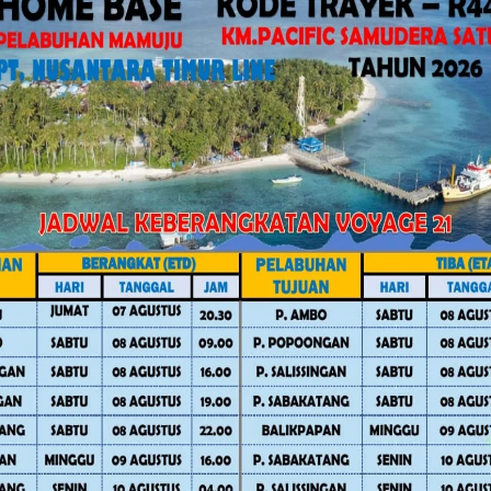
ov Sulbar Perkuat Literasi Digital
at menyampaikan komitmennya untuk
a kerja dan mengajak seluruh ASN
ting dan memantau langsung
K) baik fisik maupun non fisik hingga
sebut tepat sasaran.
sebut menyampaikan apresiasinya
rcepatan penurunan stunting di