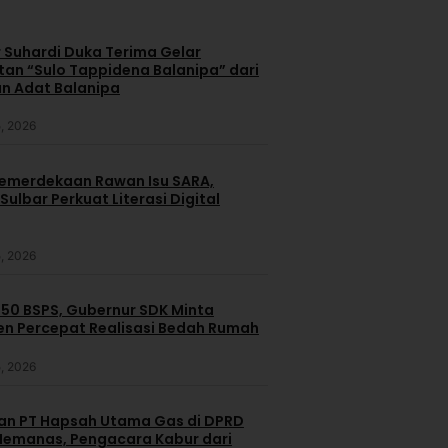
 Suhardi Duka Terima Gelar
an “Sulo Tappidena Balanipa” dari
n Adat Balanipa
, 2026
merdekaan Rawan Isu SARA,
ulbar Perkuat Literasi Digital
, 2026
250 BSPS, Gubernur SDK Minta
n Percepat Realisasi Bedah Rumah
, 2026
dan PT Hapsah Utama Gas di DPRD
emanas, Pengacara Kabur dari