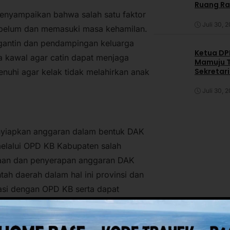
Ruang R
nyampaikan bahwa salah satu faktor
Juli 30, 
sebelum dan memasuki masa kehamilan.
ngantin dan pendampingan keluarga
Ketua DPP
ita kawal agar catin dapat menjaga
Mamuju T
Sekretar
enuhi agar kelak tidak melahirkan anak
Daerah
Juli 30, 
nyiapkan anggaran dalam bentuk DAK
 melalui OPD KB Kabupaten salah
naan dan penyerapan anggaran DAK
tah daerah dalam hal ini provinsi dan
asi dengan OPD KB serta dapat
rhadap serapan atau penggunaan
t sasaran, ujarnya.