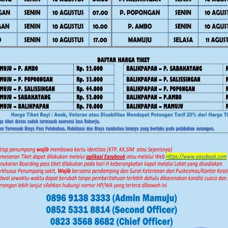
Facebook
Twitter
Pinterest
Mail
WhatsApp
Advertorial
Daerah
Daerah
News
Pe
Mamuju
News
Polewali Mand
Pemerintahan