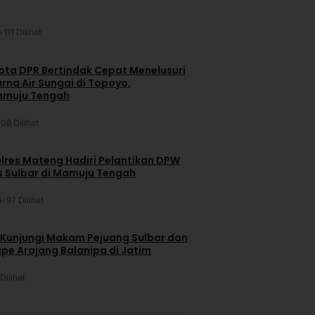
•
111 Dilihat
ta DPR Bertindak Cepat Menelusuri
na Air Sungai di Topoyo,
amuju Tengah
108 Dilihat
lres Mateng Hadiri Pelantikan DPW
is Sulbar di Mamuju Tengah
6
•
97 Dilihat
 Kunjungi Makam Pejuang Sulbar dan
pe Arajang Balanipa di Jatim
Dilihat
u