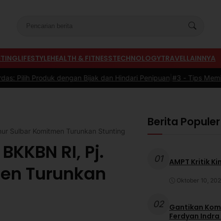
TING
LIFESTYLE
HEALTH & FITNESS
TECHNOLOGY
TRAVEL
LAINNYA
engan Bijak dan Hindari Penipuan
|
#3 -
Tips Memilih Sepatu Marath
Berita Populer
nur Sulbar Komitmen Turunkan Stunting
KKBN RI, Pj.
01
AMPT Kritik Ki
men Turunkan
Oktober 10, 20
02
Gantikan Komb
Ferdyan Indra