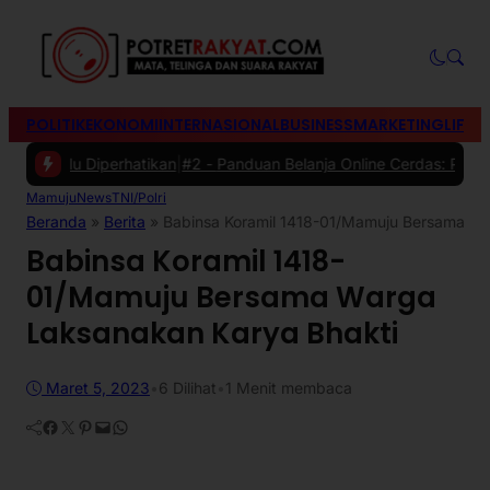
POLITIK
EKONOMI
INTERNASIONAL
BUSINESS
MARKETING
LIFES
rlu Diperhatikan
|
#2 -
Panduan Belanja Online Cerdas: Pilih Produk 
Mamuju
News
TNI/Polri
Beranda
»
Berita
»
Babinsa Koramil 1418-01/Mamuju Bersama Wa
Babinsa Koramil 1418-
01/Mamuju Bersama Warga
Laksanakan Karya Bhakti
Maret 5, 2023
•
6
Dilihat
•
1 Menit membaca
Facebook
Twitter
Pinterest
Mail
WhatsApp