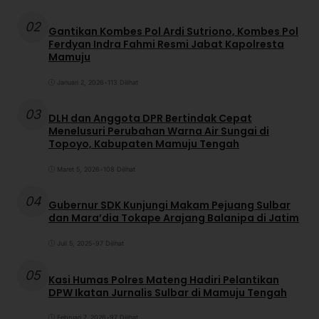
02
Gantikan Kombes Pol Ardi Sutriono, Kombes Pol
Ferdyan Indra Fahmi Resmi Jabat Kapolresta
Mamuju
Januari 2, 2026
•
113 Dilihat
03
DLH dan Anggota DPR Bertindak Cepat
Menelusuri Perubahan Warna Air Sungai di
Topoyo, Kabupaten Mamuju Tengah
Maret 5, 2026
•
108 Dilihat
04
Gubernur SDK Kunjungi Makam Pejuang Sulbar
dan Mara’dia Tokape Arajang Balanipa di Jatim
Juli 5, 2025
•
97 Dilihat
05
Kasi Humas Polres Mateng Hadiri Pelantikan
DPW Ikatan Jurnalis Sulbar di Mamuju Tengah
Februari 7, 2026
•
97 Dilihat