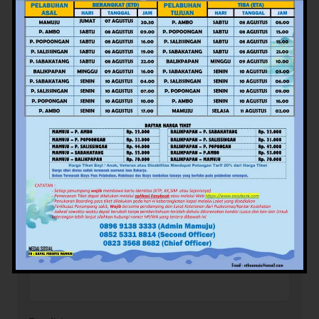
Tinggalkan Balasan
Alamat email Anda tidak akan dipublikasikan.
Ruas
yang wajib ditandai
*
Komentar
*
Nama
*