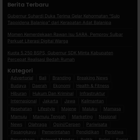
Berita Terbaru
Gubernur Suhardi Duka Terima Gelar Kehormatan “Sulo
Tappidena Balanipa” dari Kerapatan Adat Balanipa
Momen Kemerdekaan Rawan Isu SARA, Pemprov Sulbar
Perkuat Literasi Digital Warga
Kuota 5.250 BSPS, Gubernur SDK Minta Kabupaten
Percepat Realisasi Bedah Rumah
Kategori
Advertorial
Bali
Branding
Breaking News
Budaya
Daerah
Ekonomi
Health & Fitness
Hiburan
Hukum Dan Kriminal
Infrastruktur
Internasional
Jakarta
Jawa
Kalimantan
Kesehatan
Lifestyle
Majene
Maluku
Mamasa
Mamuju
Mamuju Tengah
Marketing
Nasional
News
Olahraga
Opini/Cerpen
Pariwisata
Pasangkayu
Pemerintahan
Pendidikan
Peristiwa
Perusahaan
Polewali Mandar
Politik
Religi
Sosial