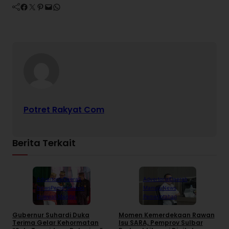
Facebook
Twitter
Pinterest
Mail
WhatsApp
Potret Rakyat Com
Berita Terkait
Advertorial
Daerah
Advertorial
Daerah
News
Pemerintahan
Mamuju
News
Polewali Mandar
Pemerintahan
Gubernur Suhardi Duka
Momen Kemerdekaan Rawan
K
Terima Gelar Kehormatan
Isu SARA, Pemprov Sulbar
S