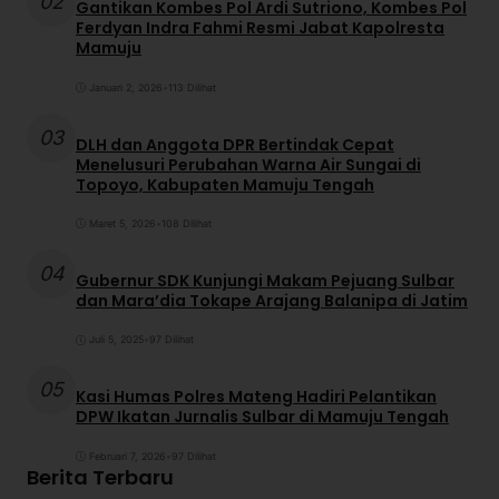
02
Gantikan Kombes Pol Ardi Sutriono, Kombes Pol
Ferdyan Indra Fahmi Resmi Jabat Kapolresta
Mamuju
Januari 2, 2026
•
113 Dilihat
03
DLH dan Anggota DPR Bertindak Cepat
Menelusuri Perubahan Warna Air Sungai di
Topoyo, Kabupaten Mamuju Tengah
Maret 5, 2026
•
108 Dilihat
04
Gubernur SDK Kunjungi Makam Pejuang Sulbar
dan Mara’dia Tokape Arajang Balanipa di Jatim
Juli 5, 2025
•
97 Dilihat
05
Kasi Humas Polres Mateng Hadiri Pelantikan
DPW Ikatan Jurnalis Sulbar di Mamuju Tengah
Februari 7, 2026
•
97 Dilihat
Berita Terbaru