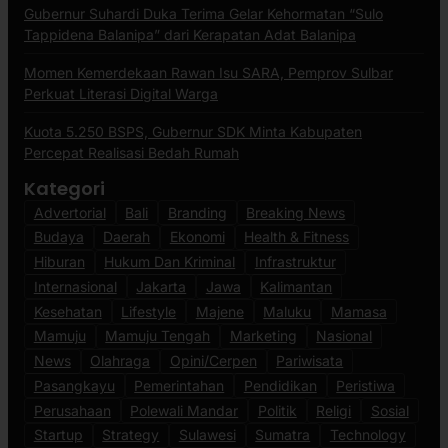
Gubernur Suhardi Duka Terima Gelar Kehormatan “Sulo
Tappidena Balanipa” dari Kerapatan Adat Balanipa
Momen Kemerdekaan Rawan Isu SARA, Pemprov Sulbar
Perkuat Literasi Digital Warga
Kuota 5.250 BSPS, Gubernur SDK Minta Kabupaten
Percepat Realisasi Bedah Rumah
Kategori
Advertorial
Bali
Branding
Breaking News
Budaya
Daerah
Ekonomi
Health & Fitness
Hiburan
Hukum Dan Kriminal
Infrastruktur
Internasional
Jakarta
Jawa
Kalimantan
Kesehatan
Lifestyle
Majene
Maluku
Mamasa
Mamuju
Mamuju Tengah
Marketing
Nasional
News
Olahraga
Opini/Cerpen
Pariwisata
Pasangkayu
Pemerintahan
Pendidikan
Peristiwa
Perusahaan
Polewali Mandar
Politik
Religi
Sosial
Startup
Strategy
Sulawesi
Sumatra
Technology