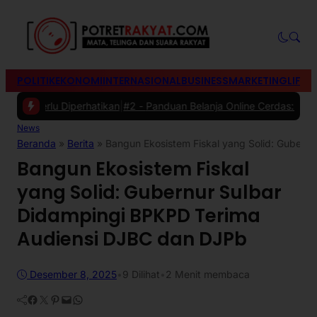
POLITIK
EKONOMI
INTERNASIONAL
BUSINESS
MARKETING
LIFES
erlu Diperhatikan
|
#2 -
Panduan Belanja Online Cerdas: Pilih Produk
News
Beranda
»
Berita
»
Bangun Ekosistem Fiskal yang Solid: Gubern
Bangun Ekosistem Fiskal
yang Solid: Gubernur Sulbar
Didampingi BPKPD Terima
Audiensi DJBC dan DJPb
Desember 8, 2025
•
9
Dilihat
•
2 Menit membaca
Facebook
Twitter
Pinterest
Mail
WhatsApp