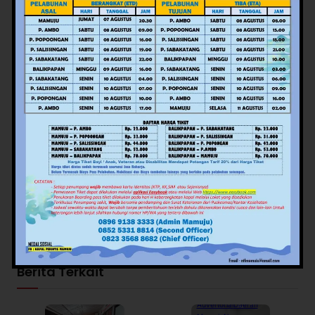
Sumber: Humas Pemprov Sulbar
Editor: Judistira
Views:
83
Facebook
Twitter
Pinterest
Mail
WhatsApp
Potret Rakyat
Berita Terkait
Advertorial
Daerah