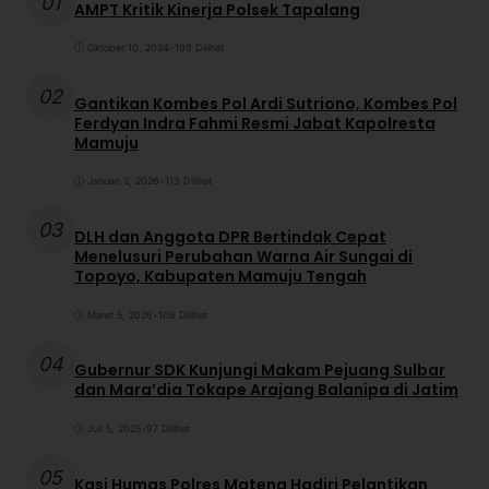
01
AMPT Kritik Kinerja Polsek Tapalang
Oktober 10, 2024
•
198 Dilihat
02
Gantikan Kombes Pol Ardi Sutriono, Kombes Pol
Ferdyan Indra Fahmi Resmi Jabat Kapolresta
Mamuju
Januari 2, 2026
•
113 Dilihat
03
DLH dan Anggota DPR Bertindak Cepat
Menelusuri Perubahan Warna Air Sungai di
Topoyo, Kabupaten Mamuju Tengah
Maret 5, 2026
•
108 Dilihat
04
Gubernur SDK Kunjungi Makam Pejuang Sulbar
dan Mara’dia Tokape Arajang Balanipa di Jatim
Juli 5, 2025
•
97 Dilihat
05
Kasi Humas Polres Mateng Hadiri Pelantikan