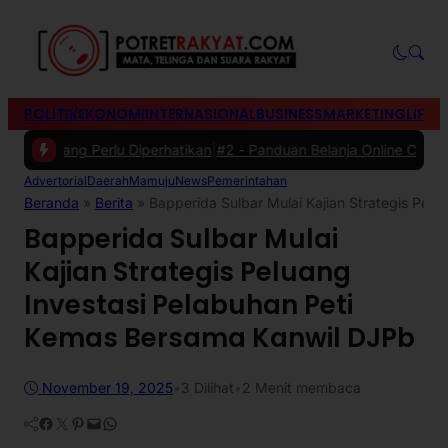
POLITIK
EKONOMI
INTERNASIONAL
BUSINESS
MARKETING
LIFES
ang Perlu Diperhatikan
|
#2 -
Panduan Belanja Online Cerdas: Pilih P
Advertorial
Daerah
Mamuju
News
Pemerintahan
Beranda
»
Berita
»
Bapperida Sulbar Mulai Kajian Strategis Pel
Bapperida Sulbar Mulai
Kajian Strategis Peluang
Investasi Pelabuhan Peti
Kemas Bersama Kanwil DJPb
November 19, 2025
•
3
Dilihat
•
2 Menit membaca
Facebook
Twitter
Pinterest
Mail
WhatsApp