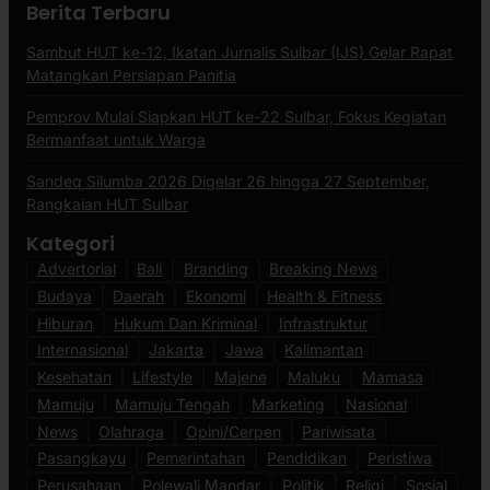
Berita Terbaru
Sambut HUT ke-12, Ikatan Jurnalis Sulbar (IJS) Gelar Rapat
Matangkan Persiapan Panitia
Pemprov Mulai Siapkan HUT ke-22 Sulbar, Fokus Kegiatan
Bermanfaat untuk Warga
Sandeq Silumba 2026 Digelar 26 hingga 27 September,
Rangkaian HUT Sulbar
Kategori
Advertorial
Bali
Branding
Breaking News
Budaya
Daerah
Ekonomi
Health & Fitness
Hiburan
Hukum Dan Kriminal
Infrastruktur
Internasional
Jakarta
Jawa
Kalimantan
Kesehatan
Lifestyle
Majene
Maluku
Mamasa
Mamuju
Mamuju Tengah
Marketing
Nasional
News
Olahraga
Opini/Cerpen
Pariwisata
Pasangkayu
Pemerintahan
Pendidikan
Peristiwa
Perusahaan
Polewali Mandar
Politik
Religi
Sosial