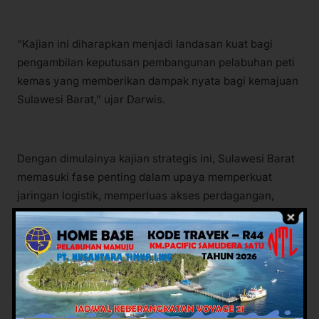
“Kajian ini diharapkan menjadi landasan kuat bagi
pengambilan keputusan pembangunan pelabuhan peti
kemas yang memberikan dampak nyata bagi kemajuan
Sulawesi Barat,” ujar Darwis.
Dengan dimulainya kajian strategis ini, Sulawesi Barat
memasuki fase penting dalam upaya memperkuat
jaringan logistik, memperluas akses perdagangan,
serta menciptakan pusat pertumbuhan ekonomi baru
yang berdaya saing.