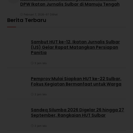
DPW Ikatan Jurnalis Sulbar di Mamuju Tengah
Februari 7, 2026
•
97 Dilihat
Berita Terbaru
Sambut HUT ke-12, Ikatan Jurnalis Sulbar
(IJS) Gelar Rapat Matangkan Persiapan
Panitia
3 jam lalu
Pemprov Mulai Siapkan HUT ke-22 Sulbar,
Fokus Kegiatan Bermanfaat untuk Warga
3 jam lalu
Sandeq Silumba 2026 Digelar 26 hingga 27
September, Rangkaian HUT Sulbar
3 jam lalu