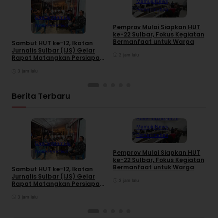
Mamuju
News
Pemerintahan
Daerah
Mamuju
News
Peristiwa
Pemprov Mulai Siapkan HUT
S
ke-22 Sulbar, Fokus Kegiatan
2
Bermanfaat untuk Warga
R
Sambut HUT ke-12, Ikatan
Jurnalis Sulbar (IJS) Gelar
3 jam lalu
Rapat Matangkan Persiapan
Panitia
3 jam lalu
Berita Terbaru
Advertorial
Daerah
Mamuju
News
Pemerintahan
Daerah
Mamuju
News
Peristiwa
Pemprov Mulai Siapkan HUT
S
ke-22 Sulbar, Fokus Kegiatan
2
Bermanfaat untuk Warga
R
Sambut HUT ke-12, Ikatan
Jurnalis Sulbar (IJS) Gelar
3 jam lalu
Rapat Matangkan Persiapan
Panitia
3 jam lalu