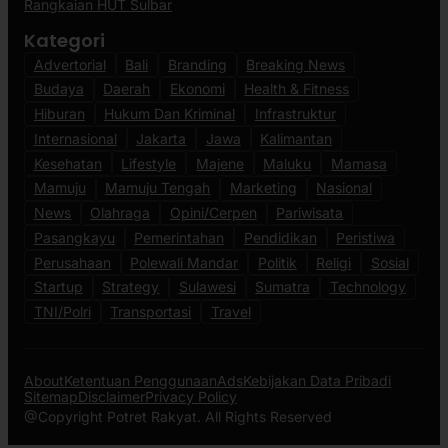
Rangkaian HUT Sulbar
Kategori
Advertorial
Bali
Branding
Breaking News
Budaya
Daerah
Ekonomi
Health & Fitness
Hiburan
Hukum Dan Kriminal
Infrastruktur
Internasional
Jakarta
Jawa
Kalimantan
Kesehatan
Lifestyle
Majene
Maluku
Mamasa
Mamuju
Mamuju Tengah
Marketing
Nasional
News
Olahraga
Opini/Cerpen
Pariwisata
Pasangkayu
Pemerintahan
Pendidikan
Peristiwa
Perusahaan
Polewali Mandar
Politik
Religi
Sosial
Startup
Strategy
Sulawesi
Sumatra
Technology
TNI/Polri
Transportasi
Travel
About
Ketentuan Penggunaan
Ads
Kebijakan Data Pribadi
Sitemap
Disclaimer
Privacy Policy
@Copyright Potret Rakyat. All Rights Reserved