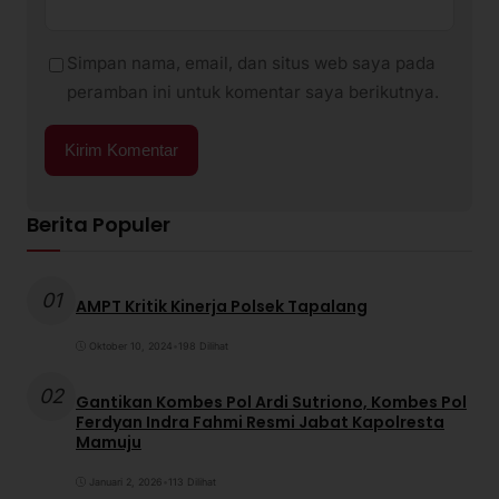
Simpan nama, email, dan situs web saya pada
peramban ini untuk komentar saya berikutnya.
Berita Populer
01
AMPT Kritik Kinerja Polsek Tapalang
Oktober 10, 2024
•
198 Dilihat
02
Gantikan Kombes Pol Ardi Sutriono, Kombes Pol
Ferdyan Indra Fahmi Resmi Jabat Kapolresta
Mamuju
Januari 2, 2026
•
113 Dilihat