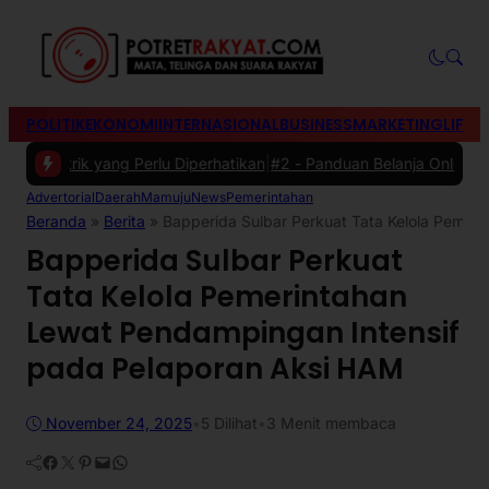
POLITIK
EKONOMI
INTERNASIONAL
BUSINESS
MARKETING
LIFES
trik yang Perlu Diperhatikan
|
#2 -
Panduan Belanja Online Cerdas: Pi
Advertorial
Daerah
Mamuju
News
Pemerintahan
Beranda
»
Berita
»
Bapperida Sulbar Perkuat Tata Kelola Pemer
Bapperida Sulbar Perkuat
Tata Kelola Pemerintahan
Lewat Pendampingan Intensif
pada Pelaporan Aksi HAM
November 24, 2025
•
5
Dilihat
•
3 Menit membaca
Facebook
Twitter
Pinterest
Mail
WhatsApp