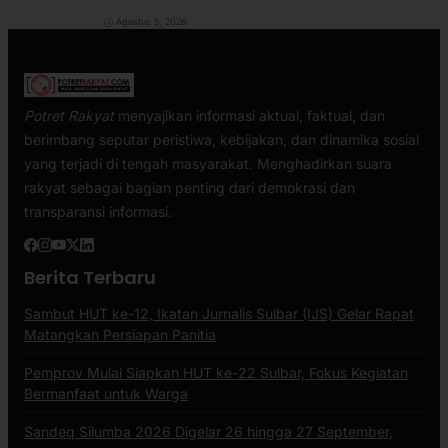
Agustus 5, 2026
Potret Rakyat
menyajikan informasi aktual, faktual, dan
berimbang seputar peristiwa, kebijakan, dan dinamika sosial
yang terjadi di tengah masyarakat. Menghadirkan suara
rakyat sebagai bagian penting dari demokrasi dan
transparansi informasi.
Berita Terbaru
Sambut HUT ke-12, Ikatan Jurnalis Sulbar (IJS) Gelar Rapat
Matangkan Persiapan Panitia
Pemprov Mulai Siapkan HUT ke-22 Sulbar, Fokus Kegiatan
Bermanfaat untuk Warga
Sandeq Silumba 2026 Digelar 26 hingga 27 September,