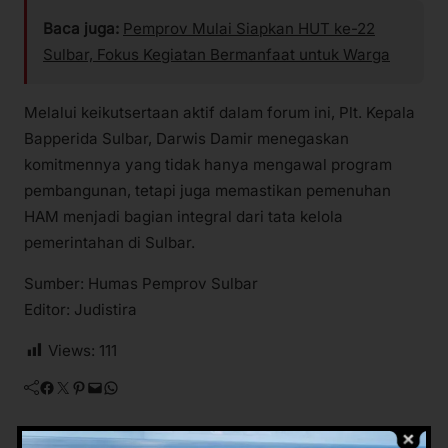
Baca juga:
Pemprov Mulai Siapkan HUT ke-22
Sulbar, Fokus Kegiatan Bermanfaat untuk Warga
Melalui keikutsertaan aktif dalam forum ini, Plt. Kepala
Bapperida Sulbar, Darwis Damir menegaskan
komitmennya yang tidak hanya mengawal program
pembangunan, tetapi juga memastikan pemenuhan
HAM menjadi bagian integral dari tata kelola
pemerintahan di Sulbar.
Sumber: Humas Pemprov Sulbar
Editor: Judistira
Views:
111
Facebook
Twitter
Pinterest
Mail
WhatsApp