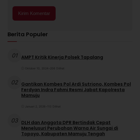
Berita Populer
01
AMPT Kritik Kinerja Polsek Tapalang
Oktober 10, 2024
•
206 Dilihat
02
Gantikan Kombes Pol Ardi Sutriono, Kombes Pol
Ferdyan Indra Fahmi Resmi Jabat Kapolresta
Mamuju
Januari 2, 2026
•
113 Dilihat
03
DLH dan Anggota DPR Bertindak Cepat
Menelusuri Perubahan Warna Air Sungai di
Topoyo, Kabupaten Mamuju Tengah