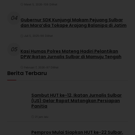
Maret 5, 2026
•
108 Dilihat
04
Gubernur SDK Kunjungi Makam Pejuang Sulbar
dan Mara’dia Tokape Arajang Balanipa di Jatim
Juli 5, 2025
•
98 Dilihat
05
Kasi Humas Polres Mateng Hadiri Pelantikan
DPW Ikatan Jurnalis Sulbar di Mamuju Tengah
Februari 7, 2026
•
97 Dilihat
Berita Terbaru
Sambut HUT ke-12, Ikatan Jurnalis Sulbar
(IJS) Gelar Rapat Matangkan Persiapan
Panitia
21 jam lalu
Pemprov Mulai Siapkan HUT ke-22 Sulbar,