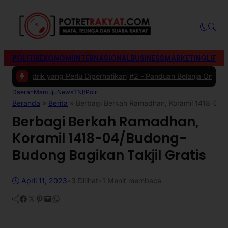
POLITIK
EKONOMI
INTERNASIONAL
BUSINESS
MARKETING
LIFES
Listrik yang Perlu Diperhatikan
|
#2 -
Panduan Belanja Online Cerdas:
Daerah
Mamuju
News
TNI/Polri
Beranda
»
Berita
»
Berbagi Berkah Ramadhan, Koramil 1418-04/B
Berbagi Berkah Ramadhan,
Koramil 1418-04/Budong-
Budong Bagikan Takjil Gratis
April 11, 2023
•
3
Dilihat
•
1 Menit membaca
Facebook
Twitter
Pinterest
Mail
WhatsApp