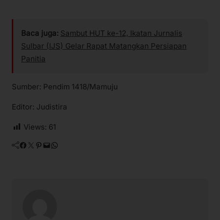
Baca juga:
Sambut HUT ke-12, Ikatan Jurnalis
Sulbar (IJS) Gelar Rapat Matangkan Persiapan
Panitia
Sumber: Pendim 1418/Mamuju
Editor: Judistira
Views:
61
Facebook
Twitter
Pinterest
Mail
WhatsApp