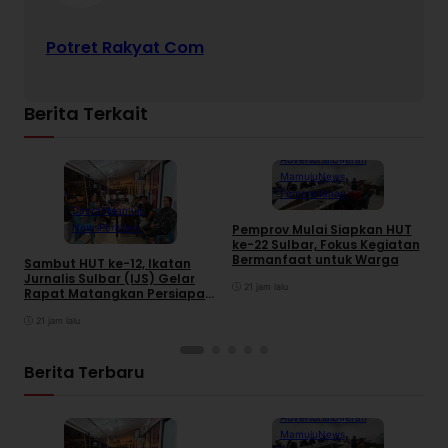
Potret Rakyat Com
Berita Terkait
Advertorial
Daerah
Mamuju
News
Pemerintahan
Daerah
Mamuju
News
Peristiwa
Pemprov Mulai Siapkan HUT
S
ke-22 Sulbar, Fokus Kegiatan
2
Bermanfaat untuk Warga
R
Sambut HUT ke-12, Ikatan
Jurnalis Sulbar (IJS) Gelar
21 jam lalu
Rapat Matangkan Persiapan
Panitia
21 jam lalu
Berita Terbaru
Advertorial
Daerah
Mamuju
News