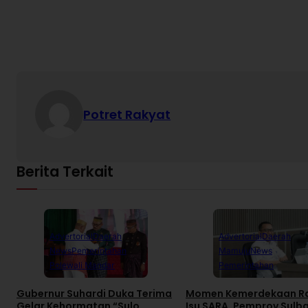
Potret Rakyat
Berita Terkait
Advertorial
Daerah
Advertorial
Daerah
News
Pemerintahan
Mamuju
News
Polewali Mandar
Pemerintahan
Gubernur Suhardi Duka Terima
Momen Kemerdekaan R
Gelar Kehormatan “Sulo
Isu SARA, Pemprov Sulb