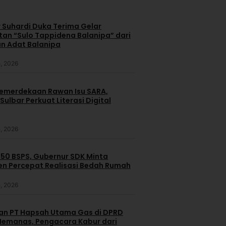
 Suhardi Duka Terima Gelar
an “Sulo Tappidena Balanipa” dari
n Adat Balanipa
, 2026
merdekaan Rawan Isu SARA,
ulbar Perkuat Literasi Digital
, 2026
250 BSPS, Gubernur SDK Minta
n Percepat Realisasi Bedah Rumah
, 2026
dan PT Hapsah Utama Gas di DPRD
emanas, Pengacara Kabur dari