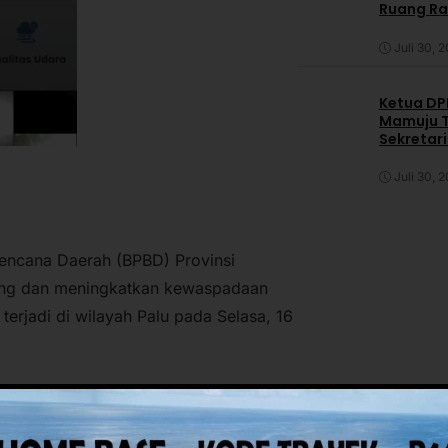
Ruang R
Juli 30, 
Ketua DPP
Mamuju T
Sekretar
Daerah
Juli 30, 
encana Daerah (BPBD) Provinsi
nang dan meningkatkan kewaspadaan
rjadi di wilayah Palu pada Selasa, 16
ncana (Pusdalops), BPBD Sulbar