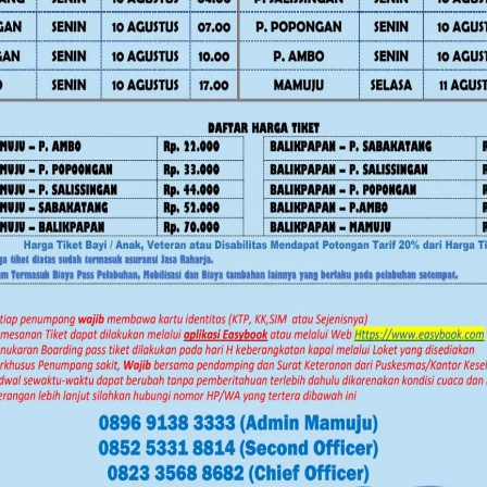
ir Fattah mengajak masyarakat untuk
ormasi yang belum jelas sumber dan
paan dan penanganan darurat hanya
 setempat.
ov Sulbar Perkuat Literasi Digital
, dan mengutamakan keselamatan diri
bangan informasi melalui kanal resmi