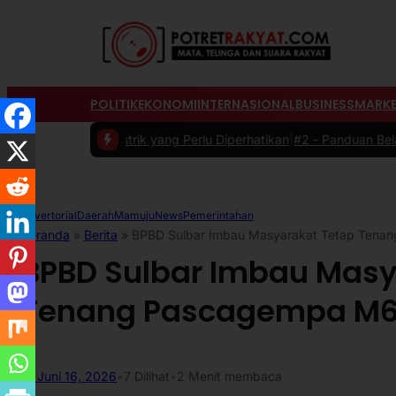
POLITIK
EKONOMI
INTERNASIONAL
BUSINESS
MARKE
l Listrik yang Perlu Diperhatikan
|
#2 -
Panduan Belanja Online Cerda
Advertorial
Daerah
Mamuju
News
Pemerintahan
Beranda
»
Berita
»
BPBD Sulbar Imbau Masyarakat Tetap Tenan
BPBD Sulbar Imbau Masy
Tenang Pascagempa M6,7
Juni 16, 2026
•
7
Dilihat
•
2 Menit membaca