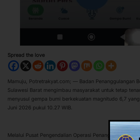
Spread the love
Mamuju, Potretrakyat.com; — Badan Penanggulangan B
Sulawesi Barat mengimbau masyarakat untuk tetap te
menyusul gempa bumi berkekuatan magnitudo 6,7 yang te
Juni 2026 pukul 10.27 WIB.
Melalui Pusat Pengendalian Operasi Penanggulangan Be