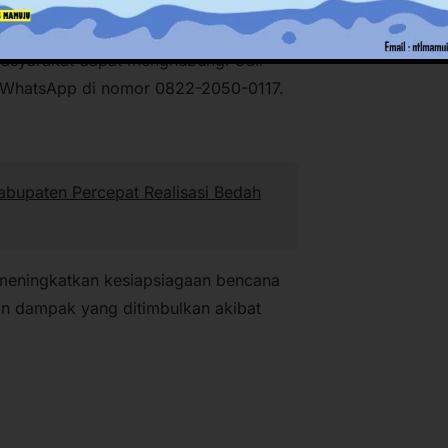
masyarakat dapat menghubungi Call
i WhatsApp di nomor 0822-2050-0117.
bupaten Percepat Realisasi Bedah
 meningkatkan kesiapsiagaan bencana
n dampak yang ditimbulkan akibat