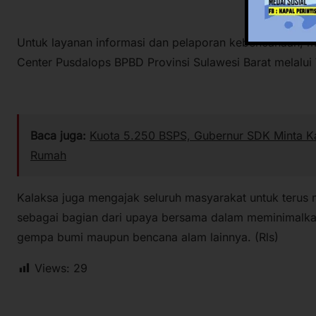
Untuk layanan informasi dan pelaporan kebencanaan, 
Center Pusdalops BPBD Provinsi Sulawesi Barat melalu
Baca juga:
Kuota 5.250 BSPS, Gubernur SDK Minta Ka
Rumah
Kalaksa juga mengajak seluruh masyarakat untuk terus
sebagai bagian dari upaya bersama dalam meminimalka
gempa bumi maupun bencana alam lainnya. (Rls)
Views:
29