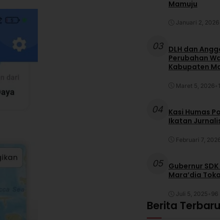
Mamuju
Januari 2, 2026
03
DLH dan Anggo
Perubahan War
Kabupaten M
Maret 5, 2026
•
04
Kasi Humas Po
Ikatan Jurnal
Februari 7, 202
05
Gubernur SDK
Mara’dia Toka
Juli 5, 2025
•
96 
Berita Terbar