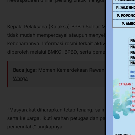
Kepala Pelaksana (Kalaksa) BPBD Sulbar Muhammad Yas
tidak mudah mempercayai ataupun menyebarluaskan inf
kebenarannya. Informasi resmi terkait aktivitas kegem
diperoleh melalui BMKG, BPBD, serta pemerintah daerah
Baca juga:
Momen Kemerdekaan Rawan Isu SARA, Pempr
Warga
“Masyarakat diharapkan tetap tenang, saling membantu
serta keluarga. Ikuti arahan petugas dan pantau perkem
pemerintah,” ungkapnya.