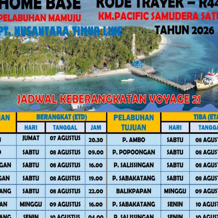
nformasi resmi dari instansi berwenang
ksa kondisi bangunan sebelum kembali
 yang mengalami keretakan, kerusakan,
ihindari hingga dipastikan aman.
rmatan “Sulo Tappidena Balanipa”
gkinan terjadinya gempa susulan yang
orban maupun kerugian akibat bencana.