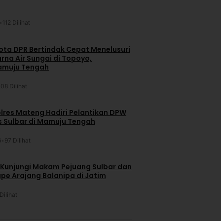
•
112 Dilihat
ta DPR Bertindak Cepat Menelusuri
na Air Sungai di Topoyo,
amuju Tengah
108 Dilihat
lres Mateng Hadiri Pelantikan DPW
is Sulbar di Mamuju Tengah
6
•
97 Dilihat
 Kunjungi Makam Pejuang Sulbar dan
pe Arajang Balanipa di Jatim
Dilihat
u