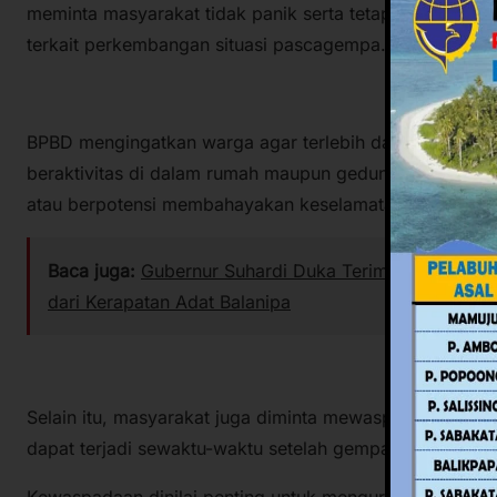
meminta masyarakat tidak panik serta tetap mengikuti i
terkait perkembangan situasi pascagempa.
BPBD mengingatkan warga agar terlebih dahulu memeri
beraktivitas di dalam rumah maupun gedung. Bangunan
atau berpotensi membahayakan keselamatan sebaiknya d
Baca juga:
Gubernur Suhardi Duka Terima Gelar Keho
dari Kerapatan Adat Balanipa
Selain itu, masyarakat juga diminta mewaspadai kemun
dapat terjadi sewaktu-waktu setelah gempa utama.
Kewaspadaan dinilai penting untuk mengurangi risiko k