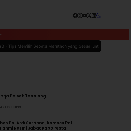
h Sepatu Marathon yang Sesuai untuk Menunjang Kenyamanan dan 
nerja Polsek Tapalang
24
•
196 Dilihat
es Pol Ardi Sutriono, Kombes Pol
 Fahmi Resmi Jabat Kapolresta