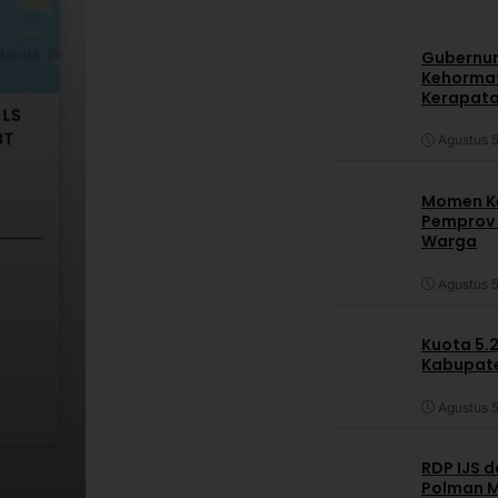
Gubernur
Kehormat
Kerapata
Agustus 5
Momen Ke
Pemprov S
Warga
Agustus 5
Kuota 5.
Kabupate
Agustus 5
RDP IJS 
Polman M