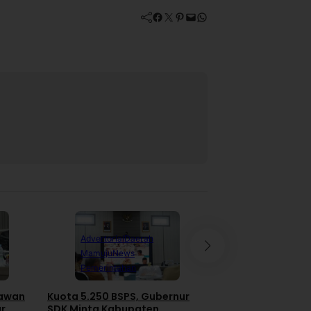
Facebook
Twitter
Pinterest
Mail
WhatsApp
Advertorial
Daerah
Daerah
News
Pe
Mamuju
News
Polewali Mand
Pemerintahan
RDP IJS dan PT H
awan
Kuota 5.250 BSPS, Gubernur
Gas di DPRD Pol
ar
SDK Minta Kabupaten
Pengacara Kabur 