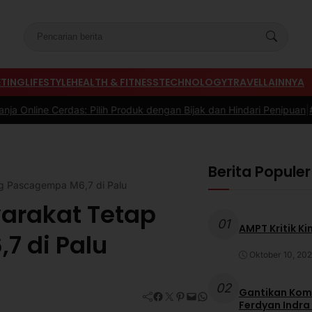
TING
LIFESTYLE
HEALTH & FITNESS
TECHNOLOGY
TRAVEL
LAINNYA
s: Pilih Produk dengan Bijak dan Hindari Penipuan
|
#3 -
Tips Memili
Berita Populer
g Pascagempa M6,7 di Palu
arakat Tetap
01
AMPT Kritik Ki
 di Palu
Oktober 10, 20
02
Gantikan Komb
Facebook
Twitter
Pinterest
Mail
WhatsApp
Ferdyan Indra