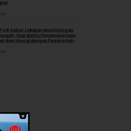
apat
2026
 IJS Sulbar Lakukan Monitoring ke
engah, Siap Bantu Penyempurnaan
iat dan Sinergi dengan Pemerintah
2026