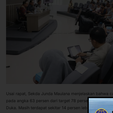
Usai rapat, Sekda Junda Maulana menjelaskan bahwa ca
pada angka 63 persen dari target 78 persen yang telah 
Duka. Masih terdapat sekitar 14 persen lebih pekerjaan