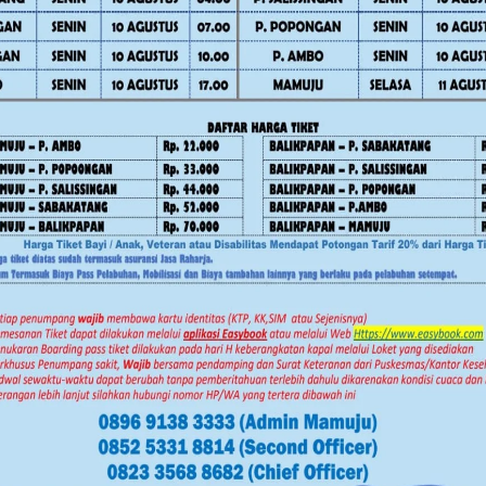
lintas sektor.
atian. KPK mencatat ada 961 aset
 yang tersertifikasi pada tahun 2026.
ov Sulbar Perkuat Literasi Digital
da satu kawasan itu terdiri beberapa
un 2026 ada yang tersertifikatkan.
n ATR/BPN yang siap memfasilitasi