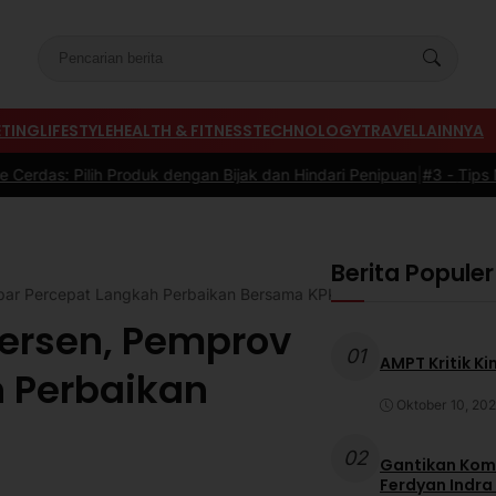
TING
LIFESTYLE
HEALTH & FITNESS
TECHNOLOGY
TRAVEL
LAINNYA
uk dengan Bijak dan Hindari Penipuan
|
#3 -
Tips Memilih Sepatu Mar
Berita Populer
bar Percepat Langkah Perbaikan Bersama KPK
ersen, Pemprov
01
AMPT Kritik Ki
h Perbaikan
Oktober 10, 20
02
Gantikan Komb
Ferdyan Indra