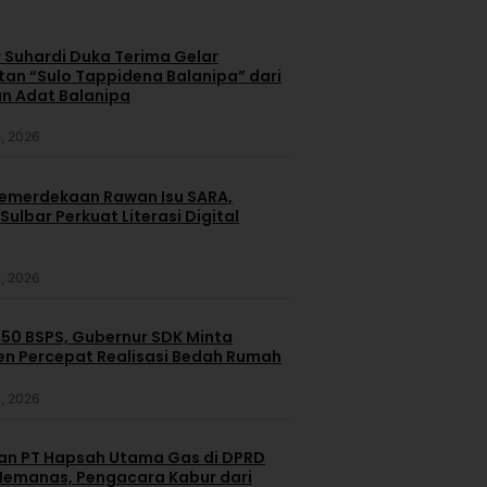
 Suhardi Duka Terima Gelar
an “Sulo Tappidena Balanipa” dari
n Adat Balanipa
, 2026
merdekaan Rawan Isu SARA,
ulbar Perkuat Literasi Digital
, 2026
250 BSPS, Gubernur SDK Minta
n Percepat Realisasi Bedah Rumah
, 2026
dan PT Hapsah Utama Gas di DPRD
emanas, Pengacara Kabur dari