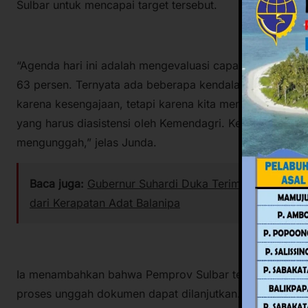
Sulbar untuk mencapai target tersebut.
“Agenda hari ini adalah mengevaluasi capaian MCSP. Ki
63 persen. Ternyata ada beberapa kendala, terutama te
karena kesengajaan, tetapi karena kita menunggu bebe
yang harus diasistensi oleh Kemendagri. Ketika portal 
mengunggah,” jelas Junda.
Baca juga:
Gubernur Suhardi Duka Terima Gelar Keho
dari Kerapatan Adat Balanipa
Ia menambahkan bahwa Pemprov Sulbar telah meminta a
proses unggah dokumen dapat dilanjutkan. Meski begitu