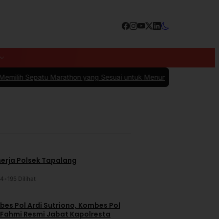
athon yang Sesuai untuk Menunjang Kenyamanan dan Performa
|
#4 
nerja Polsek Tapalang
24
•
195 Dilihat
es Pol Ardi Sutriono, Kombes Pol
 Fahmi Resmi Jabat Kapolresta