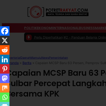
POLITIK
EKONOMI
INTERNASIONAL
BUSINESS
MARKE
g Perlu Diperhatikan
|
#2 -
Panduan Belanja Online Cerdas: Pilih Prod
Advertorial
Daerah
Mamuju
News
Pemerintahan
Beranda
»
Berita
»
Capaian MCSP Baru 63 Persen, Pemprov Sul
Capaian MCSP Baru 63 P
Sulbar Percepat Langka
Bersama KPK