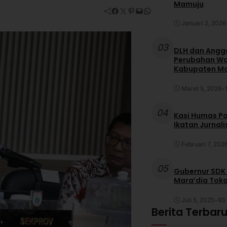
Mamuju
Facebook
Twitter
Pinterest
Mail
WhatsApp
Januari 2, 2026
03
DLH dan Anggo
Perubahan War
Kabupaten M
Maret 5, 2026
•
04
Kasi Humas Po
Ikatan Jurnal
Februari 7, 202
05
Gubernur SDK
Mara’dia Toka
Juli 5, 2025
•
93 
Berita Terbar