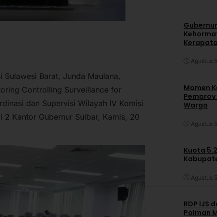
Gubernur
Kehormat
Kerapata
Agustus 5
i Sulawesi Barat, Junda Maulana,
Momen Ke
ing Controlling Surveillance for
Pemprov S
inasi dan Supervisi Wilayah IV Komisi
Warga
i 2 Kantor Gubernur Sulbar, Kamis, 20
Agustus 5
Kuota 5.
Kabupate
Agustus 5
RDP IJS 
Polman M