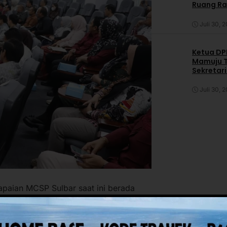
Ruang R
Juli 30, 
Ketua DPP
Mamuju T
Sekretar
Daerah
Juli 30, 
paian MCSP Sulbar saat ini berada
ditetapkan Gubernur Sulbar, Suhardi
 yang harus dituntaskan oleh Pemprov