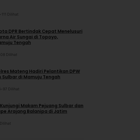
•
111 Dilihat
ta DPR Bertindak Cepat Menelusuri
na Air Sungai di Topoyo,
amuju Tengah
108 Dilihat
lres Mateng Hadiri Pelantikan DPW
is Sulbar di Mamuju Tengah
6
•
97 Dilihat
 Kunjungi Makam Pejuang Sulbar dan
pe Arajang Balanipa di Jatim
Dilihat
u