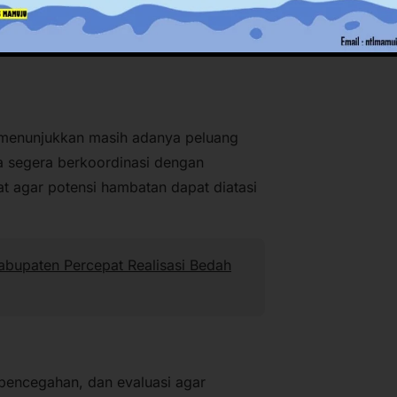
 ke 10 proyek strategis provinsi untuk
 menunjukkan masih adanya peluang
a segera berkoordinasi dengan
 agar potensi hambatan dapat diatasi
bupaten Percepat Realisasi Bedah
pencegahan, dan evaluasi agar