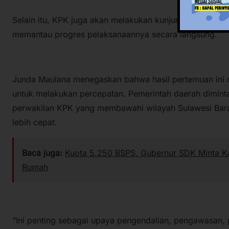
Selain itu, KPK juga akan melakukan kunjungan lapangan
memantau progres pelaksanaannya secara langsung.
Junda Maulana menegaskan bahwa hasil pertemuan ini
untuk melakukan percepatan. Pemerintah daerah dimint
perwakilan KPK yang membawahi wilayah Sulawesi Barat
lebih cepat.
Baca juga:
Kuota 5.250 BSPS, Gubernur SDK Minta Ka
Rumah
“Ini penting sebagai upaya pengendalian, pengawasan, 