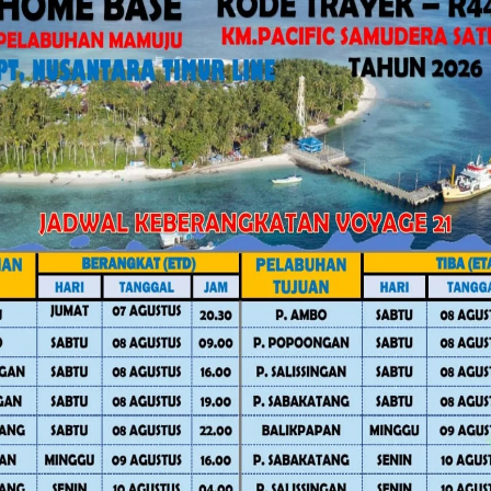
ta mencari tahu kenapa capaian masih
rkait keterlambatan waktu, bukan
rapa dokumen penting seperti RAPBD
KPK sudah ditutup, kita belum sempat
rmatan “Sulo Tappidena Balanipa”
gar akses portal kembali dibuka agar
, ia menyatakan optimis bahwa target