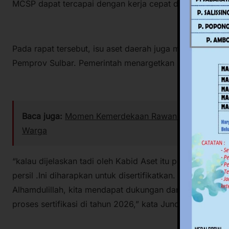
MCSP dapat tercapai dengan kerja cepat dan koordinasi 
Pada rapat tersebut, isu aset daerah juga menjadi perh
Pemprov Sulbar. Pemerintah menargetkan mulai ada aset
Baca juga:
Momen Kemerdekaan Rawan Isu SARA, Pempr
Warga
“kalau dijelaskan tadi oleh Kabid Aset itu persil. Jadi a
persil .Ini diharapkan untuk disertifikatkan. minimal tah
Alhamdulillah, kita mendapat dukungan dari Kementeria
proses sertifikasi di tahun 2026,” kata Junda.