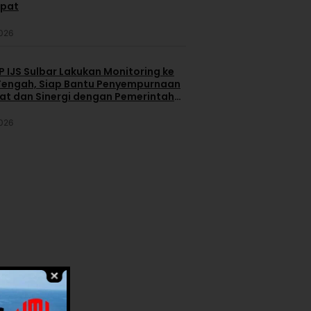
apat
2026
 IJS Sulbar Lakukan Monitoring ke
engah, Siap Bantu Penyempurnaan
iat dan Sinergi dengan Pemerintah
2026