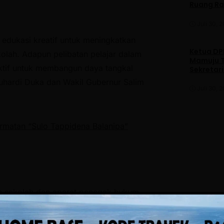
Ruang R
Juli 30, 
i edukasi kreatif untuk meningkatkan
Ketua DPP
kolah. Adapun pelibatan pelajar dalam
Mamuju T
ktif untuk membangun daya tangkal
Sekretar
Daerah
 Suhardi Duka dan Wakil Gubernur Salim
Juli 30, 
rmatan “Sulo Tappidena Balanipa”
n sekolah dan aparat penegak hukum,
idikan menjadi ruang yang aman dari
akan bentuk edukasi sekaligus