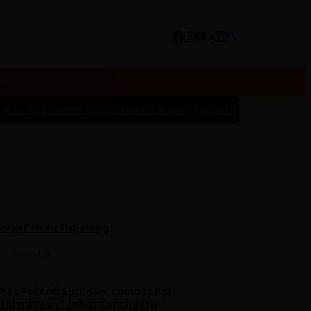
ih Sepatu Marathon yang Sesuai untuk Menunjang Kenyamanan dan
nerja Polsek Tapalang
24
•
195 Dilihat
es Pol Ardi Sutriono, Kombes Pol
 Fahmi Resmi Jabat Kapolresta