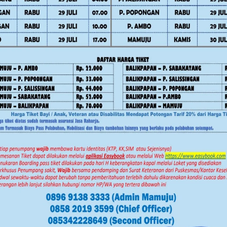
. Melalui media visual, pesan itu
ami oleh teman-teman seusia mereka,”
urut memberikan apresiasi atas
 upaya pencegahan radikalisme di
bupaten Percepat Realisasi Bedah