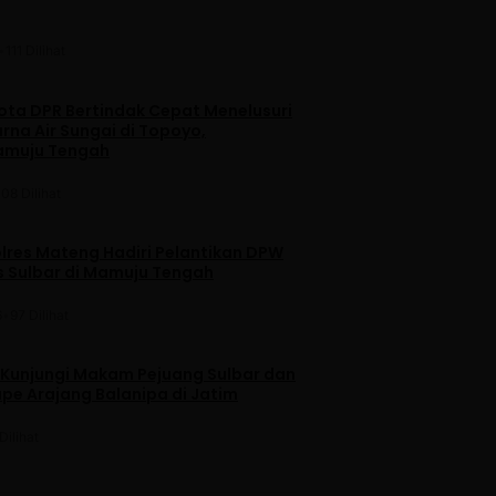
•
111 Dilihat
ta DPR Bertindak Cepat Menelusuri
na Air Sungai di Topoyo,
amuju Tengah
108 Dilihat
lres Mateng Hadiri Pelantikan DPW
is Sulbar di Mamuju Tengah
6
•
97 Dilihat
 Kunjungi Makam Pejuang Sulbar dan
pe Arajang Balanipa di Jatim
Dilihat
u