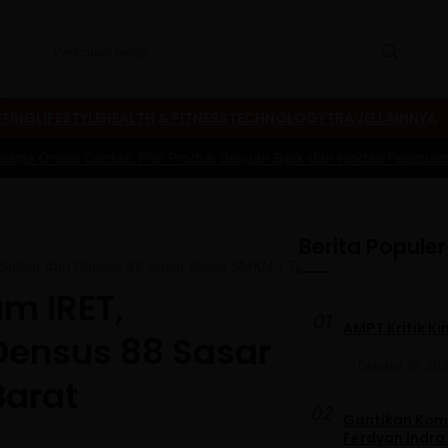
TING
LIFESTYLE
HEALTH & FITNESS
TECHNOLOGY
TRAVEL
LAINNYA
as: Pilih Produk dengan Bijak dan Hindari Penipuan
|
#3 -
Tips Memil
Berita Populer
Sulbar dan Densus 88 Sasar Siswa SMKN 1 Tapalang Barat
m IRET,
01
AMPT Kritik Ki
Densus 88 Sasar
Oktober 10, 20
Barat
02
Gantikan Komb
Ferdyan Indra