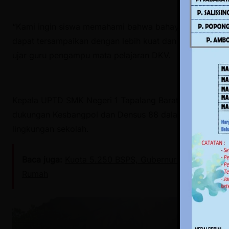
“Kami ingin siswa memahami bahwa bahaya IRET itu nyata
dapat tersampaikan dengan lebih kuat dan mudah dipah
ujar guru pengampu mata pelajaran DKV.
Kepala UPTD SMK Negeri 1 Tapalang Barat Syarifuddin t
dukungan Kesbangpol dan Densus 88 dalam memperkuat
lingkungan sekolah.
Baca juga:
Kuota 5.250 BSPS, Gubernur SDK Minta Ka
Rumah