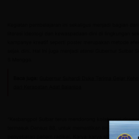
Kegiatan pembelajaran ini sekaligus menjadi bagian dar
literasi ideologi dan kewaspadaan dini di lingkungan se
kampanye kreatif seperti poster merupakan metode efe
sejak dini. Hal Ini juga menjadi atensi Gubernur Sulbar
S Mengga.
Baca juga:
Gubernur Suhardi Duka Terima Gelar Keho
dari Kerapatan Adat Balanipa
“Kesbangpol Sulbar terus mendorong kolaborasi denga
termasuk Densus 88, untuk memastikan lingkungan pend
penyebaran paham radikal. Karya-karya siswa ini merup