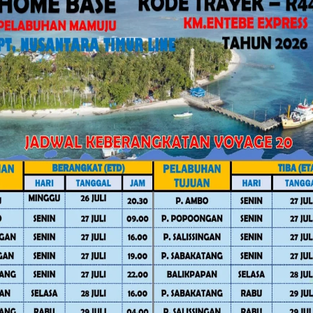
ngapresiasi langkah proaktif sekolah
es pembelajaran. Edukasi visual
 lebih efektif.
ov Sulbar Perkuat Literasi Digital
esain poster ini tidak hanya bertujuan
bangun karakter pelajar yang kritis,