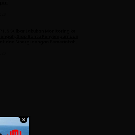
apat
2026
 IJS Sulbar Lakukan Monitoring ke
engah, Siap Bantu Penyempurnaan
iat dan Sinergi dengan Pemerintah
2026