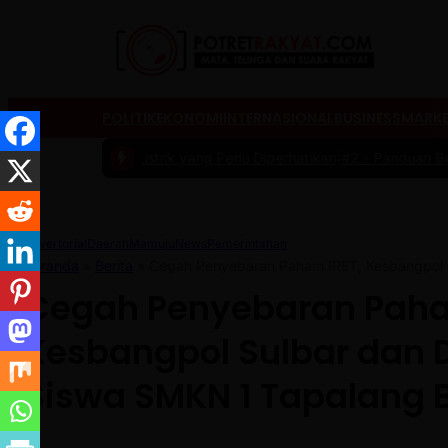
POLITIK
EKONOMI
INTERNASIONAL
BUSINESS
MARKE
il Listrik yang Perlu Diperhatikan
|
#2 -
Panduan Belanja Online Cerd
Advertorial
Daerah
Mamuju
News
Pemerintahan
Beranda
»
Berita
»
Cegah Penyebaran Paham IRET, Kesbangpol 
Cegah Penyebaran Paha
Kesbangpol Sulbar dan 
Siswa SMKN 1 Tapalang 