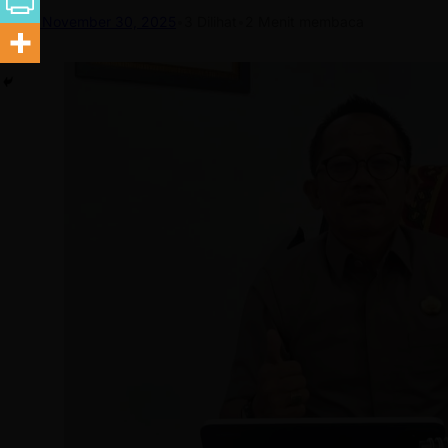
November 30, 2025
•
3
Dilihat
•
2 Menit membaca