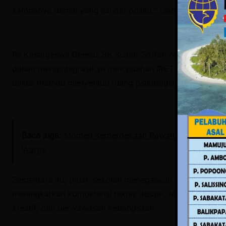
kampanye damai yang sangat positif,” ujarnya.
Ps Kasatgaswil Densus 88 Sulbar Soffan Ansyari, SH me
dalam mengintegrasikan pencegahan IRET ke dalam pros
dinilai mampu menyentuh ruang psikologis pelajar secara
Baca juga:
Momen Kemerdekaan Rawan Isu SARA, Pempr
Warga
Sementara itu, pihak sekolah menegaskan bahwa projek d
meningkatkan kompetensi teknis desain, tetapi juga mem
kreatif, dan berwawasan kebangsaan.