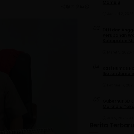
Mamuju
Facebook
Twitter
Pinterest
Mail
WhatsApp
Januari 2, 2026
03
DLH dan Anggo
Perubahan War
Kabupaten M
Maret 5, 2026
•
04
Kasi Humas Po
Ikatan Jurnal
Februari 7, 202
05
Gubernur SDK
Mara’dia Toka
Juli 5, 2025
•
93 
Berita Terbar