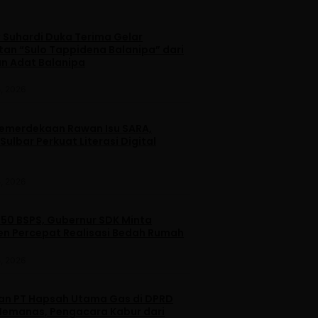
 Suhardi Duka Terima Gelar
an “Sulo Tappidena Balanipa” dari
n Adat Balanipa
, 2026
merdekaan Rawan Isu SARA,
ulbar Perkuat Literasi Digital
, 2026
250 BSPS, Gubernur SDK Minta
n Percepat Realisasi Bedah Rumah
, 2026
dan PT Hapsah Utama Gas di DPRD
emanas, Pengacara Kabur dari