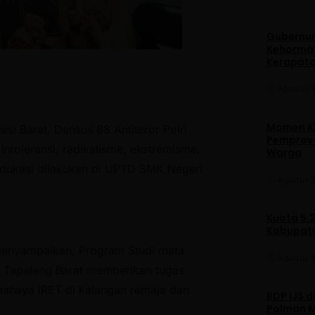
Gubernur
Kehormat
Kerapata
Agustus 5
Momen Ke
si Barat, Densus 88 Antiteror Polri
Pemprov S
toleransi, radikalisme, ekstremisme,
Warga
i edukasi dilakukan di UPTD SMK Negeri
Agustus 5
Kuota 5.
Kabupate
 menyampaikan, Program Studi mata
Agustus 5
1 Tapalang Barat memberikan tugas
ahaya IRET di kalangan remaja dan
RDP IJS 
Polman M