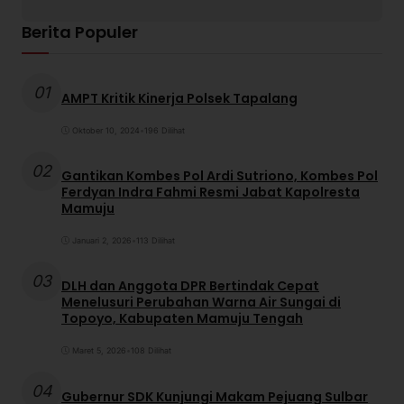
Berita Populer
01
AMPT Kritik Kinerja Polsek Tapalang
Oktober 10, 2024
•
196 Dilihat
02
Gantikan Kombes Pol Ardi Sutriono, Kombes Pol
Ferdyan Indra Fahmi Resmi Jabat Kapolresta
Mamuju
Januari 2, 2026
•
113 Dilihat
03
DLH dan Anggota DPR Bertindak Cepat
Menelusuri Perubahan Warna Air Sungai di
Topoyo, Kabupaten Mamuju Tengah
Maret 5, 2026
•
108 Dilihat
04
Gubernur SDK Kunjungi Makam Pejuang Sulbar