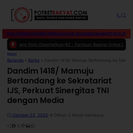
POLITIK
EKONOMI
INTERNASIONAL
BUSINESS
MARKETING
LIFES
 yang Perlu Diperhatikan
|
#2 -
Panduan Belanja Online Cerdas: Pilih 
News
Beranda
»
Berita
»
Dandim 1418/ Mamuju Bertandang ke Sekretar
Dandim 1418/ Mamuju
Bertandang ke Sekretariat
IJS, Perkuat Sinergitas TNI
dengan Media
Oktober 23, 2025
•
9
Dilihat
•
2 Menit membaca
Facebook
Twitter
Pinterest
Mail
WhatsApp