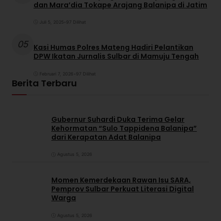
dan Mara’dia Tokape Arajang Balanipa di Jatim
Juli 5, 2025
•
97 Dilihat
05
Kasi Humas Polres Mateng Hadiri Pelantikan
DPW Ikatan Jurnalis Sulbar di Mamuju Tengah
Februari 7, 2026
•
97 Dilihat
Berita Terbaru
Gubernur Suhardi Duka Terima Gelar
Kehormatan “Sulo Tappidena Balanipa”
dari Kerapatan Adat Balanipa
Agustus 5, 2026
Momen Kemerdekaan Rawan Isu SARA,
Pemprov Sulbar Perkuat Literasi Digital
Warga
Agustus 5, 2026