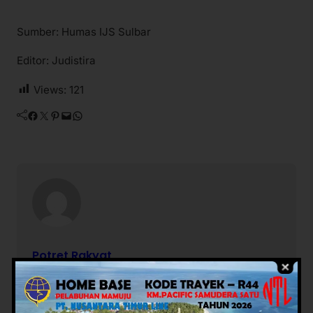
Sumber: Humas IJS Sulbar
Editor: Judistira
Views:
121
Facebook
Twitter
Pinterest
Mail
WhatsApp
Potret Rakyat
Berita Terkait