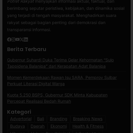
Potret Rakyat
menyajikan informasi aktual, faktual, dan
berimbang seputar peristiwa, kebijakan, dan dinamika sosial
yang terjadi di tengah masyarakat. Menghadirkan suara
rakyat sebagai bagian penting dari demokrasi dan
transparansi informasi.
Berita Terbaru
Gubernur Suhardi Duka Terima Gelar Kehormatan “Sulo
Tappidena Balanipa” dari Kerapatan Adat Balanipa
Momen Kemerdekaan Rawan Isu SARA, Pemprov Sulbar
Perkuat Literasi Digital Warga
Kuota 5.250 BSPS, Gubernur SDK Minta Kabupaten
Percepat Realisasi Bedah Rumah
Kategori
Advertorial
Bali
Branding
Breaking News
Budaya
Daerah
Ekonomi
Health & Fitness