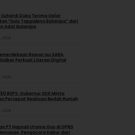
 Suhardi Duka Terima Gelar
an “Sulo Tappidena Balanipa” dari
n Adat Balanipa
, 2026
merdekaan Rawan Isu SARA,
ulbar Perkuat Literasi Digital
, 2026
250 BSPS, Gubernur SDK Minta
n Percepat Realisasi Bedah Rumah
, 2026
dan PT Hapsah Utama Gas di DPRD
emanas, Pengacara Kabur dari