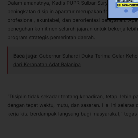
Dalam amanatnya, Kadis PUPR Sulbar Surya Yuliawan 
peningkatan disiplin aparatur merupakan fondasi utama
profesional, akuntabel, dan berorientasi pelayanan. Ap
peneguhan komitmen seluruh jajaran untuk bekerja lebi
program strategis pemerintah daerah.
Baca juga:
Gubernur Suhardi Duka Terima Gelar Keho
dari Kerapatan Adat Balanipa
“Disiplin tidak sekadar tentang kehadiran, tetapi lebih
dengan tepat waktu, mutu, dan sasaran. Hal ini selaras
kerja kita berdampak langsung bagi masyarakat,” tegas