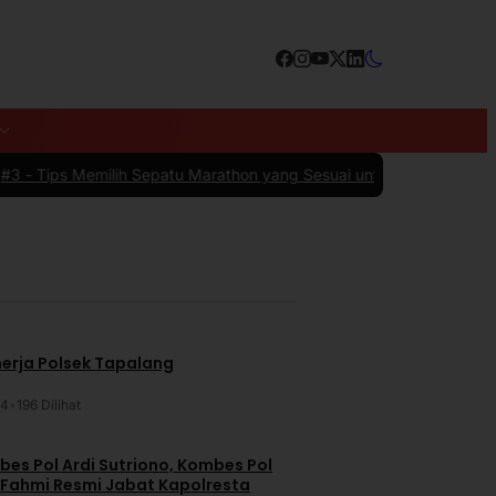
epatu Marathon yang Sesuai untuk Menunjang Kenyamanan dan Per
nerja Polsek Tapalang
24
•
196 Dilihat
es Pol Ardi Sutriono, Kombes Pol
 Fahmi Resmi Jabat Kapolresta