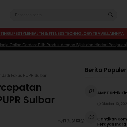
TING
LIFESTYLE
HEALTH & FITNESS
TECHNOLOGY
TRAVEL
LAINNYA
Pilih Produk dengan Bijak dan Hindari Penipuan
|
#3 -
Tips Memilih S
Berita Populer
ur Jadi Fokus PUPR Sulbar
ercepatan
01
AMPT Kritik Ki
 PUPR Sulbar
Oktober 10, 20
02
Gantikan Komb
Facebook
Twitter
Pinterest
Mail
WhatsApp
Ferdyan Indra