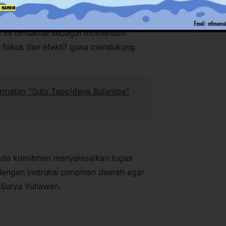
Sarifuddin, menegaskan bahwa
 untuk mewujudkan birokrasi yang
el ini dimaknai sebagai momentum
h fokus dan efektif guna mendukung
rmatan “Sulo Tappidena Balanipa”
 pada komitmen menyelesaikan tugas
 dengan instruksi pimpinan daerah agar
 Surya Yuliawan.