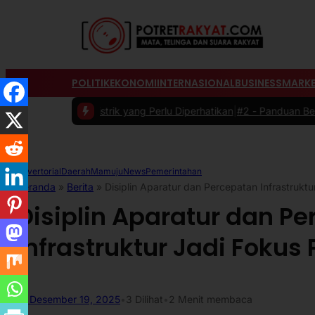
POLITIK
EKONOMI
INTERNASIONAL
BUSINESS
MARKE
strik yang Perlu Diperhatikan
|
#2 -
Panduan Belanja Online Cerdas: 
Advertorial
Daerah
Mamuju
News
Pemerintahan
Beranda
»
Berita
»
Disiplin Aparatur dan Percepatan Infrastrukt
Disiplin Aparatur dan P
Infrastruktur Jadi Fokus
Desember 19, 2025
•
3
Dilihat
•
2 Menit membaca