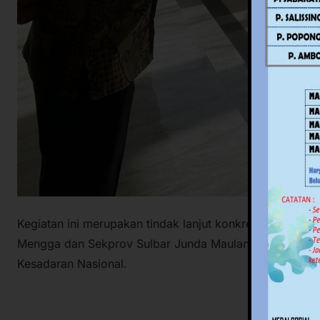
Kegiatan ini merupakan tindak lanjut konkret dari araha
Mengga dan Sekprov Sulbar Junda Maulana yang disamp
Kesadaran Nasional.