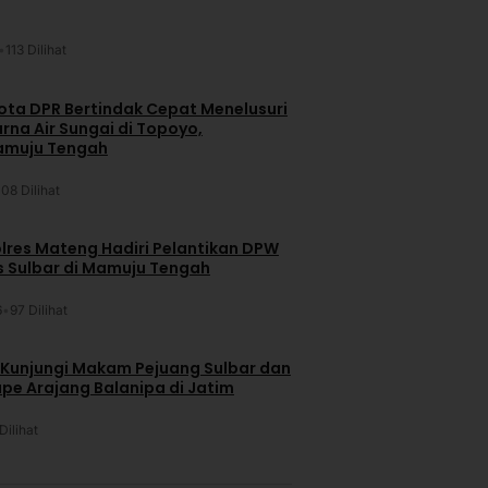
•
113 Dilihat
ta DPR Bertindak Cepat Menelusuri
na Air Sungai di Topoyo,
amuju Tengah
108 Dilihat
lres Mateng Hadiri Pelantikan DPW
is Sulbar di Mamuju Tengah
6
•
97 Dilihat
 Kunjungi Makam Pejuang Sulbar dan
pe Arajang Balanipa di Jatim
Dilihat
u