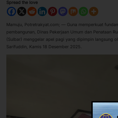
Spread the love
Mamuju, Potretrakyat.com; — Guna memperkuat fundamen
pembangunan, Dinas Pekerjaan Umum dan Penataan Ruan
(Sulbar) menggelar apel pagi yang dipimpin langsung o
Sarifuddin, Kamis 18 Desember 2025.