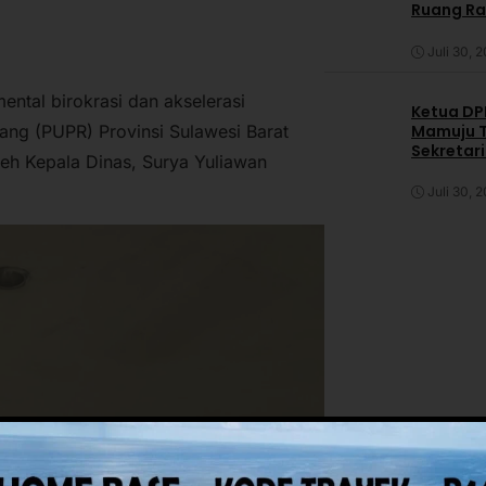
Ruang R
Juli 30, 
tal birokrasi dan akselerasi
Ketua DPP
Mamuju T
g (PUPR) Provinsi Sulawesi Barat
Sekretar
leh Kepala Dinas, Surya Yuliawan
Daerah
Juli 30, 