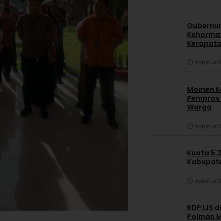
Gubernur
Kehormat
Kerapata
Agustus 5
Momen Ke
Pemprov S
Warga
Agustus 5
Kuota 5.
Kabupate
Agustus 5
RDP IJS 
Polman M