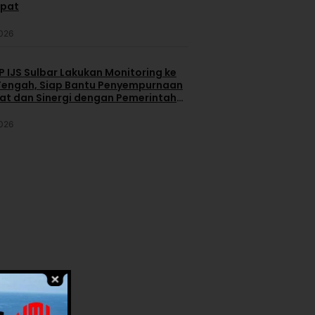
apat
2026
 IJS Sulbar Lakukan Monitoring ke
engah, Siap Bantu Penyempurnaan
iat dan Sinergi dengan Pemerintah
2026