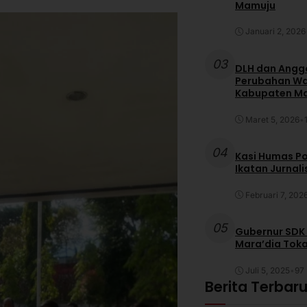
Mamuju
Januari 2, 2026
03
DLH dan Anggo
Perubahan War
Kabupaten M
Maret 5, 2026
•
04
Kasi Humas Po
Ikatan Jurnal
Februari 7, 202
05
Gubernur SDK
Mara’dia Toka
Juli 5, 2025
•
97 
Berita Terbar