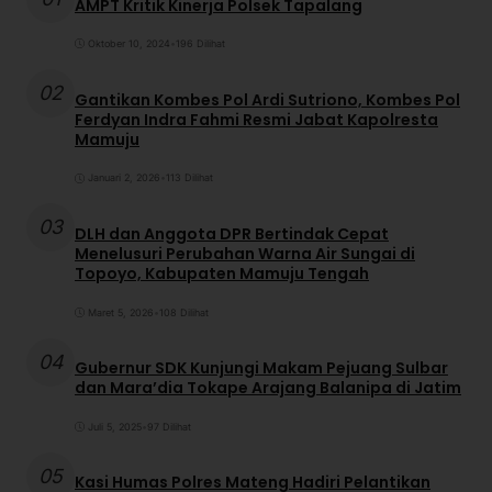
AMPT Kritik Kinerja Polsek Tapalang
Oktober 10, 2024
•
196 Dilihat
02
Gantikan Kombes Pol Ardi Sutriono, Kombes Pol
Ferdyan Indra Fahmi Resmi Jabat Kapolresta
Mamuju
Januari 2, 2026
•
113 Dilihat
03
DLH dan Anggota DPR Bertindak Cepat
Menelusuri Perubahan Warna Air Sungai di
Topoyo, Kabupaten Mamuju Tengah
Maret 5, 2026
•
108 Dilihat
04
Gubernur SDK Kunjungi Makam Pejuang Sulbar
dan Mara’dia Tokape Arajang Balanipa di Jatim
Juli 5, 2025
•
97 Dilihat
05
Kasi Humas Polres Mateng Hadiri Pelantikan