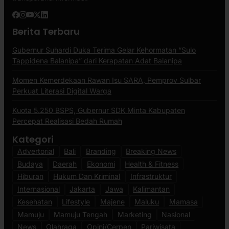
Berita Terbaru
Gubernur Suhardi Duka Terima Gelar Kehormatan “Sulo
Tappidena Balanipa” dari Kerapatan Adat Balanipa
Momen Kemerdekaan Rawan Isu SARA, Pemprov Sulbar
Perkuat Literasi Digital Warga
Kuota 5.250 BSPS, Gubernur SDK Minta Kabupaten
Percepat Realisasi Bedah Rumah
Kategori
Advertorial
Bali
Branding
Breaking News
Budaya
Daerah
Ekonomi
Health & Fitness
Hiburan
Hukum Dan Kriminal
Infrastruktur
Internasional
Jakarta
Jawa
Kalimantan
Kesehatan
Lifestyle
Majene
Maluku
Mamasa
Mamuju
Mamuju Tengah
Marketing
Nasional
News
Olahraga
Opini/Cerpen
Pariwisata