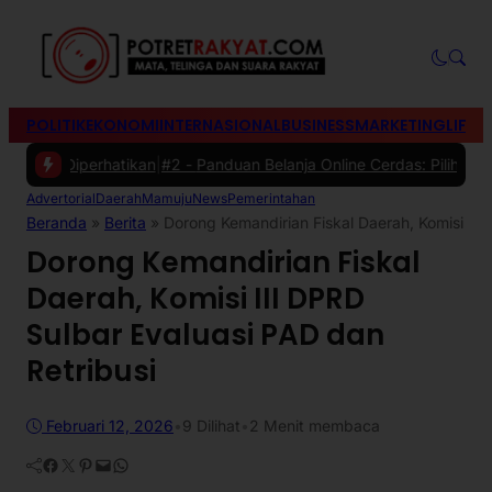
POLITIK
EKONOMI
INTERNASIONAL
BUSINESS
MARKETING
LIFES
 Diperhatikan
|
#2 -
Panduan Belanja Online Cerdas: Pilih Produk den
Advertorial
Daerah
Mamuju
News
Pemerintahan
Beranda
»
Berita
»
Dorong Kemandirian Fiskal Daerah, Komisi III
Dorong Kemandirian Fiskal
Daerah, Komisi III DPRD
Sulbar Evaluasi PAD dan
Retribusi
Februari 12, 2026
•
9
Dilihat
•
2 Menit membaca
Facebook
Twitter
Pinterest
Mail
WhatsApp