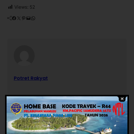
Views:
52
Facebook
Twitter
Pinterest
Mail
WhatsApp
Potret Rakyat
Berita Terkait
Advertorial
Daerah
Advertorial
Daerah
News
Pemerintahan
Mamuju
News
Polewali Mandar
Pemerintahan