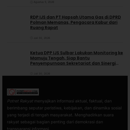
Agustus 5, 2026
RDP IJS dan PT Hapsah Utama Gas di DPRD
Polman Memanas, Pengacara Kabur dari
Ruang Rapat
Juli 30, 2026
Ketua DPP IJS Sulbar Lakukan Monitoring ke
Mamuju Tengah, Siap Bantu
Penyempurnaan Sekretariat dan Sinergi
dengan Pemerintah Daerah
Juli 30, 2026
Potret Rakyat
menyajikan informasi aktual, faktual, dan
berimbang seputar peristiwa, kebijakan, dan dinamika sosial
yang terjadi di tengah masyarakat. Menghadirkan suara
rakyat sebagai bagian penting dari demokrasi dan
transparansi informasi.