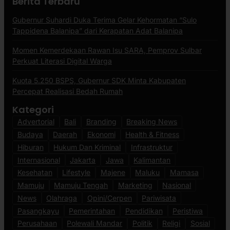
Berita Terbaru
Gubernur Suhardi Duka Terima Gelar Kehormatan “Sulo
Tappidena Balanipa” dari Kerapatan Adat Balanipa
Momen Kemerdekaan Rawan Isu SARA, Pemprov Sulbar
Perkuat Literasi Digital Warga
Kuota 5.250 BSPS, Gubernur SDK Minta Kabupaten
Percepat Realisasi Bedah Rumah
Kategori
Advertorial
Bali
Branding
Breaking News
Budaya
Daerah
Ekonomi
Health & Fitness
Hiburan
Hukum Dan Kriminal
Infrastruktur
Internasional
Jakarta
Jawa
Kalimantan
Kesehatan
Lifestyle
Majene
Maluku
Mamasa
Mamuju
Mamuju Tengah
Marketing
Nasional
News
Olahraga
Opini/Cerpen
Pariwisata
Pasangkayu
Pemerintahan
Pendidikan
Peristiwa
Perusahaan
Polewali Mandar
Politik
Religi
Sosial