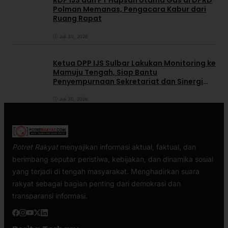
RDP IJS dan PT Hapsah Utama Gas di DPRD
Polman Memanas, Pengacara Kabur dari
Ruang Rapat
Juli 30, 2026
Ketua DPP IJS Sulbar Lakukan Monitoring ke
Mamuju Tengah, Siap Bantu
Penyempurnaan Sekretariat dan Sinergi
dengan Pemerintah Daerah
Juli 30, 2026
Potret Rakyat
menyajikan informasi aktual, faktual, dan
berimbang seputar peristiwa, kebijakan, dan dinamika sosial
yang terjadi di tengah masyarakat. Menghadirkan suara
rakyat sebagai bagian penting dari demokrasi dan
transparansi informasi.