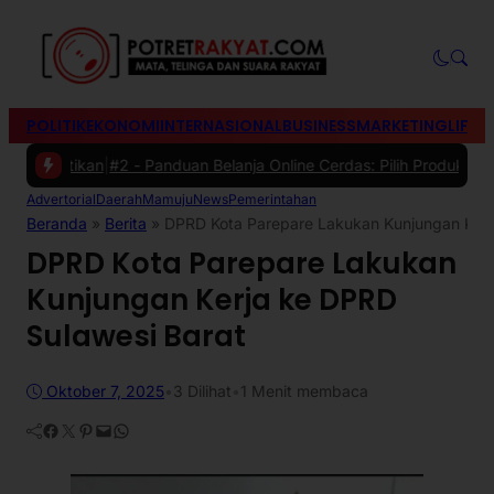
POLITIK
EKONOMI
INTERNASIONAL
BUSINESS
MARKETING
LIFES
hatikan
|
#2 -
Panduan Belanja Online Cerdas: Pilih Produk dengan Bi
Advertorial
Daerah
Mamuju
News
Pemerintahan
Beranda
»
Berita
»
DPRD Kota Parepare Lakukan Kunjungan Kerj
DPRD Kota Parepare Lakukan
Kunjungan Kerja ke DPRD
Sulawesi Barat
Oktober 7, 2025
•
3
Dilihat
•
1 Menit membaca
Facebook
Twitter
Pinterest
Mail
WhatsApp