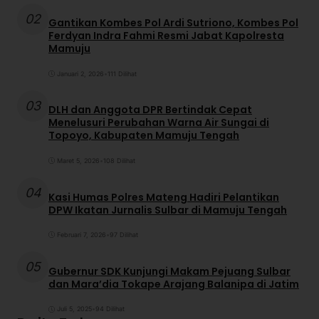
02
Gantikan Kombes Pol Ardi Sutriono, Kombes Pol
Ferdyan Indra Fahmi Resmi Jabat Kapolresta
Mamuju
Januari 2, 2026
•
111 Dilihat
03
DLH dan Anggota DPR Bertindak Cepat
Menelusuri Perubahan Warna Air Sungai di
Topoyo, Kabupaten Mamuju Tengah
Maret 5, 2026
•
108 Dilihat
04
Kasi Humas Polres Mateng Hadiri Pelantikan
DPW Ikatan Jurnalis Sulbar di Mamuju Tengah
Februari 7, 2026
•
97 Dilihat
05
Gubernur SDK Kunjungi Makam Pejuang Sulbar
dan Mara’dia Tokape Arajang Balanipa di Jatim
Juli 5, 2025
•
94 Dilihat