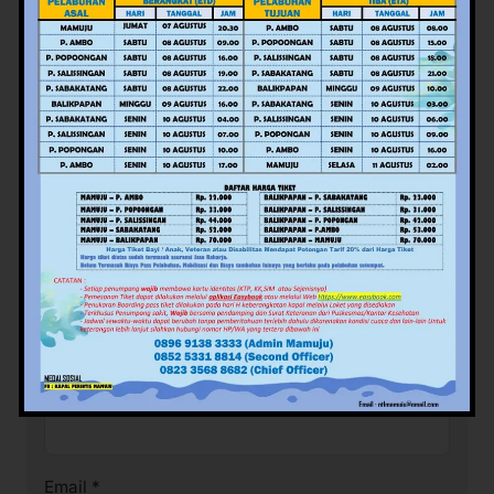
Tinggalkan Balasan
Alamat email Anda tidak akan dipublikasikan.
Ruas
yang wajib ditandai
*
Komentar
*
Nama
*
Email
*