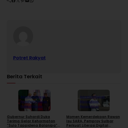
Facebook
Twitter
Pinterest
Mail
WhatsApp
Potret Rakyat
Berita Terkait
Advertorial
Daerah
Advertorial
Daerah
News
Pemerintahan
Mamuju
News
Polewali Mandar
Pemerintahan
Gubernur Suhardi Duka
Momen Kemerdekaan Rawan
K
Terima Gelar Kehormatan
Isu SARA, Pemprov Sulbar
S
“Sulo Tappidena Balanipa”
Perkuat Literasi Digital
P