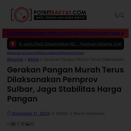
POLITIK
EKONOMI
INTERNASIONAL
BUSINESS
MARKETING
LIFES
rik yang Perlu Diperhatikan
|
#2 -
Panduan Belanja Online Cerdas: Pil
Advertorial
Daerah
Mamuju
News
Pemerintahan
Beranda
»
Berita
»
Gerakan Pangan Murah Terus Dilaksanakan Pe
Gerakan Pangan Murah Terus
Dilaksanakan Pemprov
Sulbar, Jaga Stabilitas Harga
Pangan
November 11, 2025
•
6
Dilihat
•
2 Menit membaca
Facebook
Twitter
Pinterest
Mail
WhatsApp