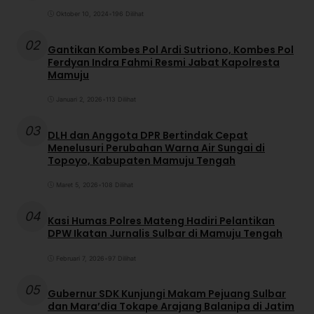
Oktober 10, 2024
•
196 Dilihat
02
Gantikan Kombes Pol Ardi Sutriono, Kombes Pol
Ferdyan Indra Fahmi Resmi Jabat Kapolresta
Mamuju
Januari 2, 2026
•
113 Dilihat
03
DLH dan Anggota DPR Bertindak Cepat
Menelusuri Perubahan Warna Air Sungai di
Topoyo, Kabupaten Mamuju Tengah
Maret 5, 2026
•
108 Dilihat
04
Kasi Humas Polres Mateng Hadiri Pelantikan
DPW Ikatan Jurnalis Sulbar di Mamuju Tengah
Februari 7, 2026
•
97 Dilihat
05
Gubernur SDK Kunjungi Makam Pejuang Sulbar
dan Mara’dia Tokape Arajang Balanipa di Jatim