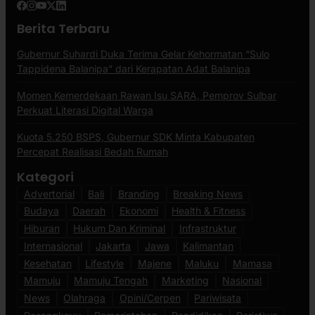
Berita Terbaru
Gubernur Suhardi Duka Terima Gelar Kehormatan “Sulo
Tappidena Balanipa” dari Kerapatan Adat Balanipa
Momen Kemerdekaan Rawan Isu SARA, Pemprov Sulbar
Perkuat Literasi Digital Warga
Kuota 5.250 BSPS, Gubernur SDK Minta Kabupaten
Percepat Realisasi Bedah Rumah
Kategori
Advertorial
Bali
Branding
Breaking News
Budaya
Daerah
Ekonomi
Health & Fitness
Hiburan
Hukum Dan Kriminal
Infrastruktur
Internasional
Jakarta
Jawa
Kalimantan
Kesehatan
Lifestyle
Majene
Maluku
Mamasa
Mamuju
Mamuju Tengah
Marketing
Nasional
News
Olahraga
Opini/Cerpen
Pariwisata