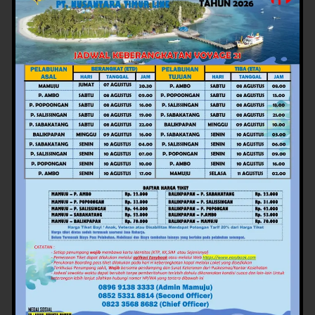
ujarnya.
Salah satu program unggulan yang akan didorong pada
2026 adalah program padat karya dengan alokasi
anggaran sekitar Rp70 miliar. Program ini akan
dikerjakan langsung oleh masyarakat tanpa melalui
kontraktor, sehingga warga bisa memperoleh
penghasilan sekaligus menikmati hasil pekerjaannya.
Selain itu, Pemprov Sulbar juga menargetkan
penanganan persoalan kemiskinan, stunting, dan
masalah sosial lainnya di sekitar 120 desa. Penentuan
desa akan dilakukan oleh masing-masing bupati,
sementara intervensi dikerjakan pemerintah provinsi
melalui program PASTIPADU.