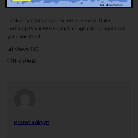
Di akhir sambutannya, Gubernur Suhardi Duka
berharap Rakor FKUB dapat menghasilkan keputusan
yang konstrukt
Views:
100
Facebook
Twitter
Pinterest
Mail
WhatsApp
Potret Rakyat