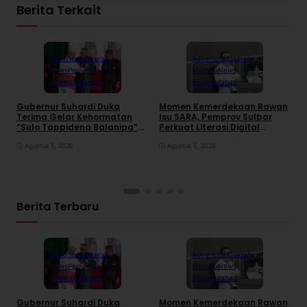
Berita Terkait
Advertorial
Daerah
Advertorial
Daerah
News
Pemerintahan
Mamuju
News
Polewali Mandar
Pemerintahan
Gubernur Suhardi Duka
Momen Kemerdekaan Rawan
K
Terima Gelar Kehormatan
Isu SARA, Pemprov Sulbar
S
“Sulo Tappidena Balanipa”
Perkuat Literasi Digital
P
dari Kerapatan Adat
Warga
R
Balanipa
Agustus 5, 2026
Agustus 5, 2026
Berita Terbaru
Advertorial
Daerah
Advertorial
Daerah
News
Pemerintahan
Mamuju
News
Polewali Mandar
Pemerintahan
Gubernur Suhardi Duka
Momen Kemerdekaan Rawan
K