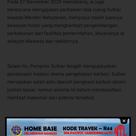
Pada 27 November 2025 mendatang, ia juga
berencana mengajukan perbaikan tata ruang Sulbar
kepada Menteri Kehutanan, menyusul masih luasnya
kawasan hutan yang menghambat pengembangan
perkebunan dan fasilitas pemerintahan, khususnya di
wilayah Mamasa dan sekitarnya.
Selain itu, Pemprov Sulbar tengah mengupayakan
pendanaan melalui skema pengelolaan karbon. Sulbar
merupakan salah satu daerah penghasil karbon dalam
jumlah besar, namun selama ini belum mendapatkan
manfaat maksimal dari potensi tersebut.
“Tapi anggaran itu nanti hanya bisa digunakan untuk
program perbaikan lingkungan, dan itu tidak masalah,”