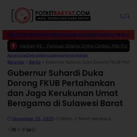
POLITIK
EKONOMI
INTERNASIONAL
BUSINESS
MARKETING
LIFES
atikan
|
#2 -
Panduan Belanja Online Cerdas: Pilih Produk dengan Bija
Advertorial
Daerah
Mamuju
News
Pemerintahan
Beranda
»
Berita
»
Gubernur Suhardi Duka Dorong FKUB Pertaha
Gubernur Suhardi Duka
Dorong FKUB Pertahankan
dan Jaga Kerukunan Umat
Beragama di Sulawesi Barat
November 25, 2025
•
3
Dilihat
•
3 Menit membaca
Facebook
Twitter
Pinterest
Mail
WhatsApp