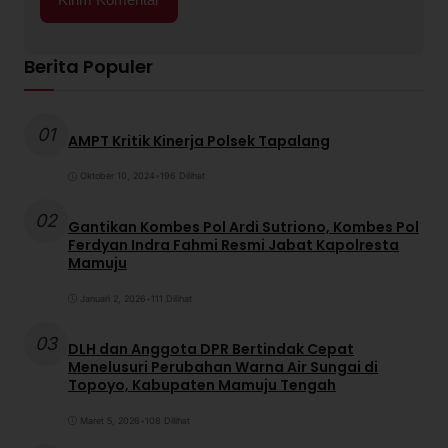
Berita Populer
01
AMPT Kritik Kinerja Polsek Tapalang
Oktober 10, 2024
•
196 Dilihat
02
Gantikan Kombes Pol Ardi Sutriono, Kombes Pol
Ferdyan Indra Fahmi Resmi Jabat Kapolresta
Mamuju
Januari 2, 2026
•
111 Dilihat
03
DLH dan Anggota DPR Bertindak Cepat
Menelusuri Perubahan Warna Air Sungai di
Topoyo, Kabupaten Mamuju Tengah
Maret 5, 2026
•
108 Dilihat