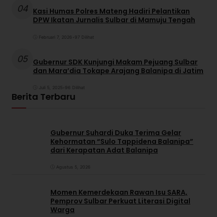
04
Kasi Humas Polres Mateng Hadiri Pelantikan
DPW Ikatan Jurnalis Sulbar di Mamuju Tengah
Februari 7, 2026
•
97 Dilihat
05
Gubernur SDK Kunjungi Makam Pejuang Sulbar
dan Mara’dia Tokape Arajang Balanipa di Jatim
Juli 5, 2025
•
96 Dilihat
Berita Terbaru
Gubernur Suhardi Duka Terima Gelar
Kehormatan “Sulo Tappidena Balanipa”
dari Kerapatan Adat Balanipa
Agustus 5, 2026
Momen Kemerdekaan Rawan Isu SARA,
Pemprov Sulbar Perkuat Literasi Digital
Warga