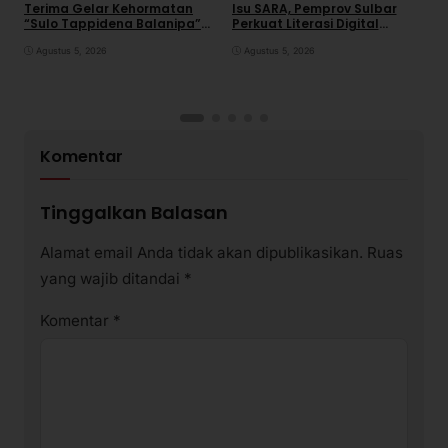
Terima Gelar Kehormatan
Isu SARA, Pemprov Sulbar
S
“Sulo Tappidena Balanipa”
Perkuat Literasi Digital
P
dari Kerapatan Adat
Warga
R
Balanipa
Agustus 5, 2026
Agustus 5, 2026
Komentar
Tinggalkan Balasan
Alamat email Anda tidak akan dipublikasikan.
Ruas
yang wajib ditandai
*
Komentar
*