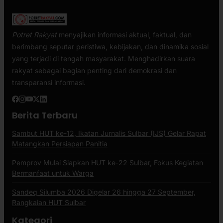
Potret Rakyat
menyajikan informasi aktual, faktual, dan
berimbang seputar peristiwa, kebijakan, dan dinamika sosial
yang terjadi di tengah masyarakat. Menghadirkan suara
rakyat sebagai bagian penting dari demokrasi dan
transparansi informasi.
Berita Terbaru
Sambut HUT ke-12, Ikatan Jurnalis Sulbar (IJS) Gelar Rapat
Matangkan Persiapan Panitia
Pemprov Mulai Siapkan HUT ke-22 Sulbar, Fokus Kegiatan
Bermanfaat untuk Warga
Sandeq Silumba 2026 Digelar 26 hingga 27 September,
Rangkaian HUT Sulbar
Kategori