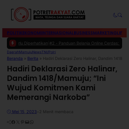
POLITIK
EKONOMI
INTERNASIONAL
BUSINESS
MARKETING
LIFES
erlu Diperhatikan
|
#2 -
Panduan Belanja Online Cerdas: Pilih Produk
Daerah
Mamuju
News
TNI/Polri
Beranda
»
Berita
»
Hadiri Deklarasi Zero Halinar, Dandim 1418
Hadiri Deklarasi Zero Halinar,
Dandim 1418/Mamuju; “Ini
Wujud Komitmen Kami
Memerangi Narkoba”
Mei 15, 2023
•
2 Menit membaca
Facebook
Twitter
Pinterest
Mail
WhatsApp