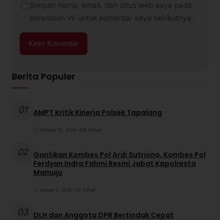
Simpan nama, email, dan situs web saya pada
peramban ini untuk komentar saya berikutnya.
Berita Populer
01
AMPT Kritik Kinerja Polsek Tapalang
Oktober 10, 2024
•
206 Dilihat
02
Gantikan Kombes Pol Ardi Sutriono, Kombes Pol
Ferdyan Indra Fahmi Resmi Jabat Kapolresta
Mamuju
Januari 2, 2026
•
113 Dilihat
03
DLH dan Anggota DPR Bertindak Cepat