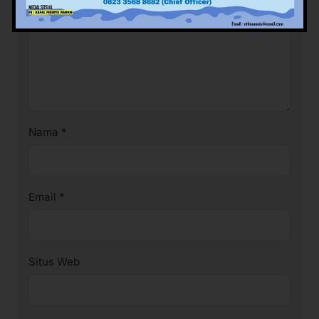
Nama
*
Email
*
Situs Web