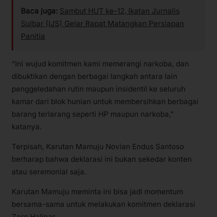
Baca juga:
Sambut HUT ke-12, Ikatan Jurnalis
Sulbar (IJS) Gelar Rapat Matangkan Persiapan
Panitia
“Ini wujud komitmen kami memerangi narkoba, dan
dibuktikan dengan berbagai langkah antara lain
penggeledahan rutin maupun insidentil ke seluruh
kamar dari blok hunian untuk membersihkan berbagai
barang terlarang seperti HP maupun narkoba,”
katanya.
Terpisah, Karutan Mamuju Novian Endus Santoso
berharap bahwa deklarasi ini bukan sekedar konten
atau seremonial saja.
Karutan Mamuju meminta ini bisa jadi momentum
bersama-sama untuk melakukan komitmen deklarasi
Zero Halinar.