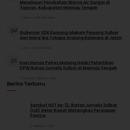
Menelusuri Perubahan Warna Air Sungai di
Topoyo, Kabupaten Mamuju Tengah
Maret 5, 2026
•
108 Dilihat
04
Gubernur SDK Kunjungi Makam Pejuang Sulbar
dan Mara’dia Tokape Arajang Balanipa di Jatim
Juli 5, 2025
•
98 Dilihat
05
Kasi Humas Polres Mateng Hadiri Pelantikan
DPW Ikatan Jurnalis Sulbar di Mamuju Tengah
Februari 7, 2026
•
97 Dilihat
Berita Terbaru
Sambut HUT ke-12, Ikatan Jurnalis Sulbar
(IJS) Gelar Rapat Matangkan Persiapan
Panitia
Agustus 8, 2026