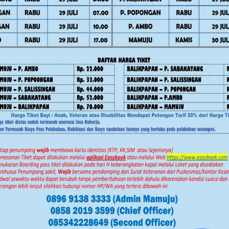
ov Sulbar Perkuat Literasi Digital
bisa punya usaha yang namanya pusat
nya 3 combine dan 2 air tractor,
ng dari 100 juta penghasilannya,”
an prosedur regulasi tetap diikuti
sitas SDM dan menjadikan pers
n diri untuk memfasilitasi program
or sekretariat IJS dapat bertransformasi