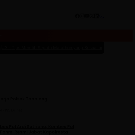
lih Sepatu Marathon yang Sesuai untuk Menunjang Kenyamanan dan
nerja Polsek Tapalang
24
•
195 Dilihat
es Pol Ardi Sutriono, Kombes Pol
 Fahmi Resmi Jabat Kapolresta