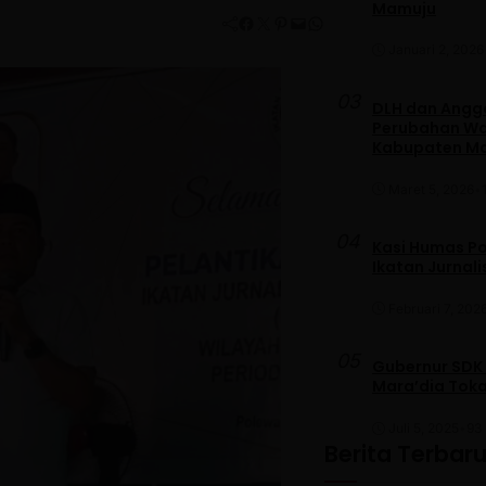
Mamuju
Facebook
Twitter
Pinterest
Mail
WhatsApp
Januari 2, 2026
03
DLH dan Anggo
Perubahan War
Kabupaten M
Maret 5, 2026
•
04
Kasi Humas Po
Ikatan Jurnal
Februari 7, 202
05
Gubernur SDK
Mara’dia Toka
Juli 5, 2025
•
93 
Berita Terbar