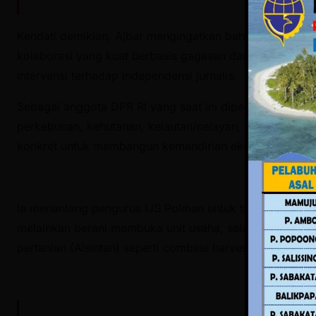
Kendati demikian, Ajbar mengingatkan bahwa kritik saj
kolaborasi yang kuat berbasis gagasan dan pikiran de
intervensi terhadap independensi jurnalis.
Sebagai anggota DPR RI yang saat ini dipercaya berad
perkebunan, kehutanan, kelautan/nelayan, dan buruh—
konkret untuk membangun kemandirian ekonomi organis
Ia menantang pengurus IJS Polman untuk tidak hanya b
melainkan berani membuka unit usaha, salah satunya d
pertanian (Alsintan) seperti combine harvester dan trakt