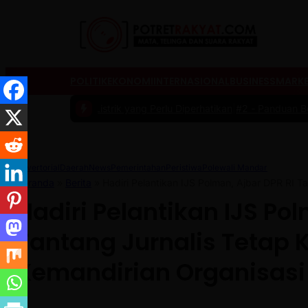
POLITIK
EKONOMI
INTERNASIONAL
BUSINESS
MARKE
il Listrik yang Perlu Diperhatikan
|
#2 -
Panduan Belanja Online Cerd
Advertorial
Daerah
News
Pemerintahan
Peristiwa
Polewali Mandar
Beranda
»
Berita
»
Hadiri Pelantikan IJS Polman, Ajbar DPR RI T
Hadiri Pelantikan IJS Pol
Tantang Jurnalis Tetap K
Kemandirian Organisasi