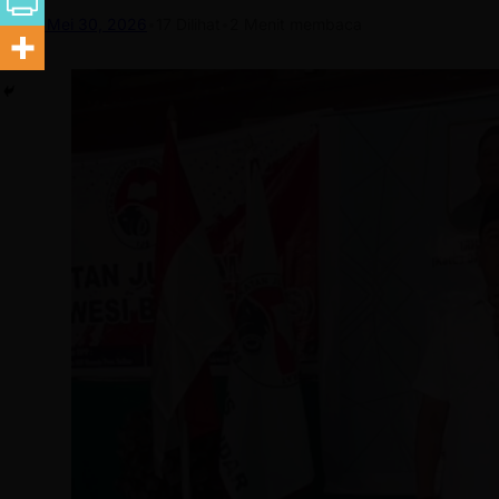
Mei 30, 2026
•
17
Dilihat
•
2 Menit membaca