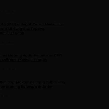
•
111 Dilihat
ta DPR Bertindak Cepat Menelusuri
na Air Sungai di Topoyo,
amuju Tengah
108 Dilihat
lres Mateng Hadiri Pelantikan DPW
is Sulbar di Mamuju Tengah
6
•
97 Dilihat
 Kunjungi Makam Pejuang Sulbar dan
pe Arajang Balanipa di Jatim
Dilihat
u