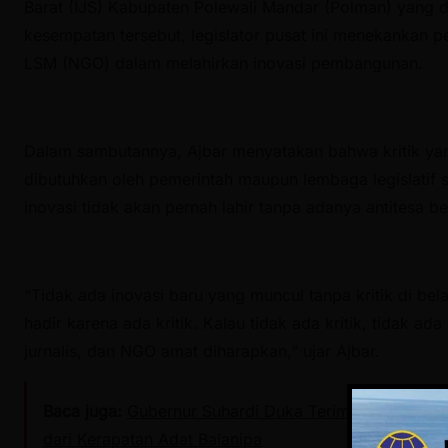
Barat (IJS) Kabupaten Polewali Mandar (Polman) yang 
kesempatan tersebut, legislator pusat ini menekankan pe
LSM (NGO) dalam melahirkan inovasi pembangunan.
Dalam sambutannya, Ajbar menyatakan bahwa kritik yan
dibutuhkan oleh pemerintah maupun lembaga legislatif 
inovasi tidak akan pernah lahir tanpa adanya antitesa ber
“Tidak ada inovasi baru yang muncul tanpa kritik di bel
hadir karena ada kritik. Kalau tidak ada kritik, tidak ada
jurnalis, dan NGO amat diharapkan,” ujar Ajbar.
Baca juga:
Gubernur Suhardi Duka Terima Gelar Keho
dari Kerapatan Adat Balanipa