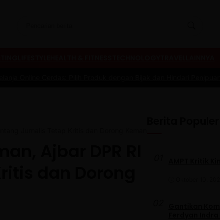
TING
LIFESTYLE
HEALTH & FITNESS
TECHNOLOGY
TRAVEL
LAINNYA
as: Pilih Produk dengan Bijak dan Hindari Penipuan
|
#3 -
Tips Memi
Berita Populer
antang Jurnalis Tetap Kritis dan Dorong Kemandirian Organisasi
man, Ajbar DPR RI
01
AMPT Kritik Ki
ritis dan Dorong
Oktober 10, 20
02
Gantikan Komb
Ferdyan Indra