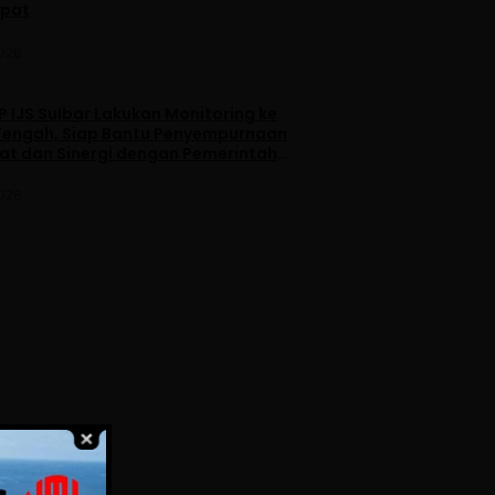
apat
2026
 IJS Sulbar Lakukan Monitoring ke
engah, Siap Bantu Penyempurnaan
iat dan Sinergi dengan Pemerintah
2026