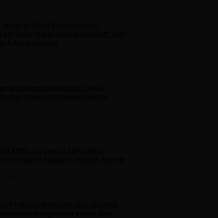
 Suhardi Duka Terima Gelar
an “Sulo Tappidena Balanipa” dari
n Adat Balanipa
, 2026
merdekaan Rawan Isu SARA,
ulbar Perkuat Literasi Digital
, 2026
250 BSPS, Gubernur SDK Minta
n Percepat Realisasi Bedah Rumah
, 2026
dan PT Hapsah Utama Gas di DPRD
emanas, Pengacara Kabur dari