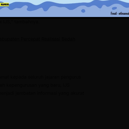
p menjadi fasilitasnya. Jika ada
diskusi bersama teman-teman NGO. Saya
i IJS,” tambahnya.
bupaten Percepat Realisasi Bedah
mat kepada seluruh jajaran pengurus
wah kepengurusan yang baru, IJS
njadi jembatan informasi yang akurat