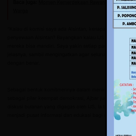
Baca juga:
Momen Kemerdekaan Rawan Isu SARA, Pempr
Warga
“Kalau di komisi saya ada Alsintan, kenapa IJS tidak 
penyewaan Alsintan? Bayangkan kalau IJS Polman ini pu
mereka bisa mandiri. Saya yakin setiap panen tidak kura
jelasnya, sambil mengingatkan agar seluruh mekanisme d
dengan benar.
Sebagai bentuk komitmennya dalam meningkatkan kapa
sebagai pilar keempat demokrasi, Ajbar juga menawarka
diskusi bulanan yang digagas oleh IJS. Ia berharap kant
menjadi pusat informasi dan edukasi bagi masyarakat.