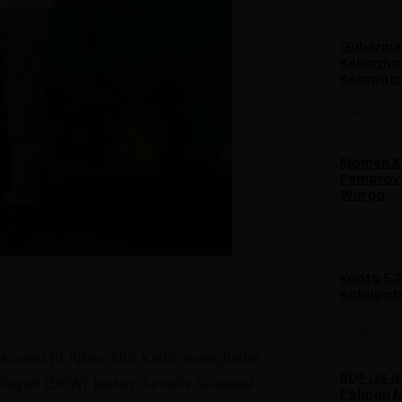
Gubernur
Kehormat
Kerapata
Agustus 5
Momen Ke
Pemprov S
Warga
Agustus 5
Kuota 5.
Kabupate
Agustus 5
Komisi IV Ajbar Abd Kadir, menghadiri
RDP IJS 
layah (DPW) Ikatan Jurnalis Sulawesi
Polman M