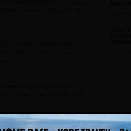
digelar pada Sabtu (30/5/2026). Dalam
Ruang R
ntingnya peran kritik dari media dan
Juli 30, 
Ketua DPP
Mamuju T
Sekretar
g objektif dan proporsional sangat
Daerah
seperti DPR. Menurutnya, sebuah
Juli 30, 
upa kritik.
akangnya. Percaya ke saya, inovasi
 inovasi. Maka betapa kritik dari media,
rmatan “Sulo Tappidena Balanipa”