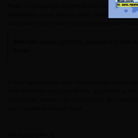
“Kalau IJS mau punya program diskusi bulanan, saya sia
problematika di luar, sebelum ditulis, bawa ke ruang 
mau ruang-ruang direktif bertumbuh dengan baik melalu
Baca juga:
Kuota 5.250 BSPS, Gubernur SDK Minta Ka
Rumah
Di akhir sambutannya, Ajbar menyampaikan ucapan sela
DPW IJS Polman yang baru dilantik. Ia optimistis di ba
Polman akan semakin maju, berkembang, dan mampu me
bagi masyarakat Sulawesi Barat.
Rilis Humas DPP IJS