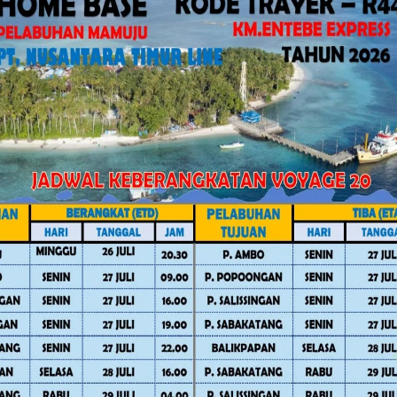
a tidak cukup. Diperlukan semangat
mi kemajuan daerah, tanpa adanya
a di Komisi IV—membidangi pertanian,
Ajbar menawarkan peluang kolaborasi
asi IJS.
ergantung pada dana bantuan,
i bidang penyewaan alat dan mesin
or.