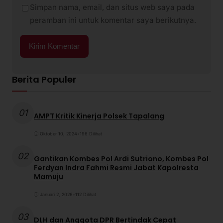
Simpan nama, email, dan situs web saya pada
peramban ini untuk komentar saya berikutnya.
Berita Populer
01
AMPT Kritik Kinerja Polsek Tapalang
Oktober 10, 2024
•
196 Dilihat
02
Gantikan Kombes Pol Ardi Sutriono, Kombes Pol
Ferdyan Indra Fahmi Resmi Jabat Kapolresta
Mamuju
Januari 2, 2026
•
112 Dilihat
03
DLH dan Anggota DPR Bertindak Cepat