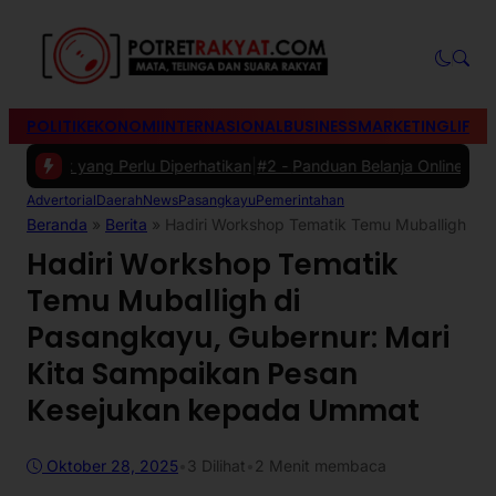
POLITIK
EKONOMI
INTERNASIONAL
BUSINESS
MARKETING
LIFES
ik yang Perlu Diperhatikan
|
#2 -
Panduan Belanja Online Cerdas: Pil
Advertorial
Daerah
News
Pasangkayu
Pemerintahan
Beranda
»
Berita
»
Hadiri Workshop Tematik Temu Muballigh di
Hadiri Workshop Tematik
Temu Muballigh di
Pasangkayu, Gubernur: Mari
Kita Sampaikan Pesan
Kesejukan kepada Ummat
Oktober 28, 2025
•
3
Dilihat
•
2 Menit membaca