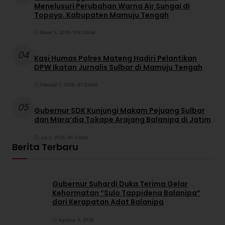
Menelusuri Perubahan Warna Air Sungai di
Topoyo, Kabupaten Mamuju Tengah
Maret 5, 2026
•
108 Dilihat
04
Kasi Humas Polres Mateng Hadiri Pelantikan
DPW Ikatan Jurnalis Sulbar di Mamuju Tengah
Februari 7, 2026
•
97 Dilihat
05
Gubernur SDK Kunjungi Makam Pejuang Sulbar
dan Mara’dia Tokape Arajang Balanipa di Jatim
Juli 5, 2025
•
96 Dilihat
Berita Terbaru
Gubernur Suhardi Duka Terima Gelar
Kehormatan “Sulo Tappidena Balanipa”
dari Kerapatan Adat Balanipa
Agustus 5, 2026