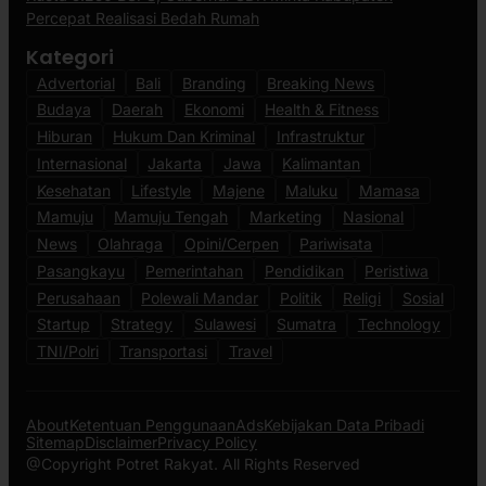
Percepat Realisasi Bedah Rumah
Kategori
Advertorial
Bali
Branding
Breaking News
Budaya
Daerah
Ekonomi
Health & Fitness
Hiburan
Hukum Dan Kriminal
Infrastruktur
Internasional
Jakarta
Jawa
Kalimantan
Kesehatan
Lifestyle
Majene
Maluku
Mamasa
Mamuju
Mamuju Tengah
Marketing
Nasional
News
Olahraga
Opini/Cerpen
Pariwisata
Pasangkayu
Pemerintahan
Pendidikan
Peristiwa
Perusahaan
Polewali Mandar
Politik
Religi
Sosial
Startup
Strategy
Sulawesi
Sumatra
Technology
TNI/Polri
Transportasi
Travel
About
Ketentuan Penggunaan
Ads
Kebijakan Data Pribadi
Sitemap
Disclaimer
Privacy Policy
@Copyright Potret Rakyat. All Rights Reserved