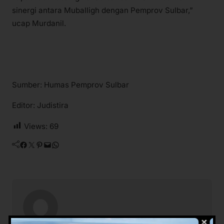
sinergi antara Muballigh dengan Pemprov Sulbar,”
ucap Murdanil.
Sumber: Humas Pemprov Sulbar
Editor: Judistira
Views:
69
Facebook
Twitter
Pinterest
Mail
WhatsApp