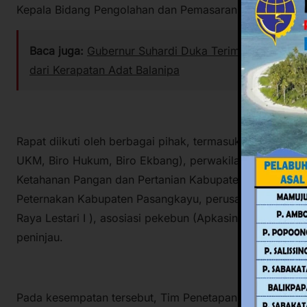
Kepala Bidang Pengolahan dan Pemasaran Hasil Perkeb
Baca juga:
Gubernur Suhardi Duka Terima Gelar Keho
dari Kerapatan Adat Balanipa
Rapat diikuti oleh berbagai pihak, termasuk OPD lingk
UKM, Biro Hukum, Biro Ekbang), perwakilan Dinas Per
Ketahanan Pangan dan Pertanian Kabupaten Mamuju Te
Peternakan Kabupaten Pasangkayu, perusahaan kelapa
Raya Lestari I ), asosiasi pekebun (Apkasindo, SPKS, As
peninjau.
Pada kesempatan tersebut, Tim Penetapan Harga TBS m