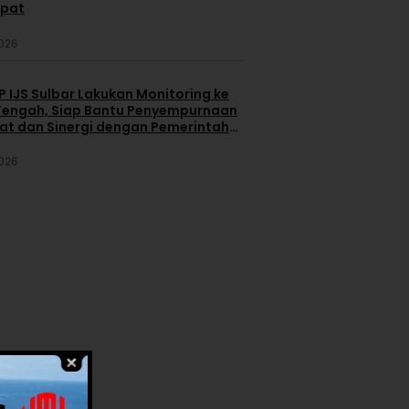
apat
2026
 IJS Sulbar Lakukan Monitoring ke
engah, Siap Bantu Penyempurnaan
iat dan Sinergi dengan Pemerintah
2026