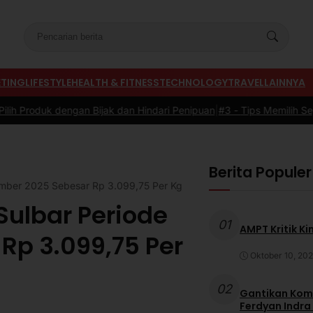
TING
LIFESTYLE
HEALTH & FITNESS
TECHNOLOGY
TRAVEL
LAINNYA
n Bijak dan Hindari Penipuan
|
#3 -
Tips Memilih Sepatu Marathon y
Berita Populer
ember 2025 Sebesar Rp 3.099,75 Per Kg
Sulbar Periode
01
AMPT Kritik Ki
Rp 3.099,75 Per
Oktober 10, 20
02
Gantikan Komb
Ferdyan Indra