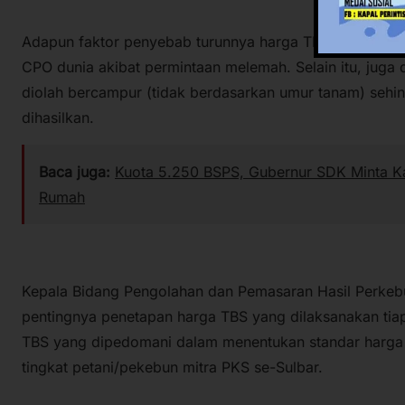
Adapun faktor penyebab turunnya harga TBS periode i
CPO dunia akibat permintaan melemah. Selain itu, juga
diolah bercampur (tidak berdasarkan umur tanam) seh
dihasilkan.
Baca juga:
Kuota 5.250 BSPS, Gubernur SDK Minta Ka
Rumah
Kepala Bidang Pengolahan dan Pemasaran Hasil Perke
pentingnya penetapan harga TBS yang dilaksanakan tia
TBS yang dipedomani dalam menentukan standar harga 
tingkat petani/pekebun mitra PKS se-Sulbar.