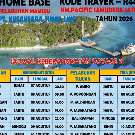
unan, Agustina Palimbong.
rmatan “Sulo Tappidena Balanipa”
up Pemprov Sulbar (Dinas Dagperinkop-
kebunan Kabupaten Mamuju, Dinas
ngah, Dinas Perkebunan dan
 sawit (PT MUL, PT UWTL, PT Surya
pekpir), serta Polda Sulbar sebagai
embahas usulan Indeks “K” dari PKS