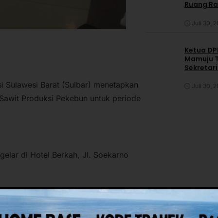
Ruang R
Juli 30, 
Ketua DPP
Mamuju T
Sekretar
Daerah
i Sulawesi Barat (Sulbar) menetapkan
Juli 30, 
Sawit Produksi Pekebun untuk periode
gelar di Hotel Berkah, Jl. Soekarno
r, Muh. Faizal Thamrin, didampingi