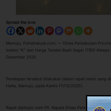
Spread the love
Mamuju, Potretrakyat.com; — Dinas Perkebunan Provins
Indeks “K” dan Harga Tandan Buah Segar (TBS) Kelapa 
Desember 2025.
Penetapan tersebut dilakukan dalam rapat resmi yang di
Hatta, Mamuju, pada Kamis (11/12/2025).
Rapat dipimpin oleh Plt. Kepala Dinas Perkebunan Sulba