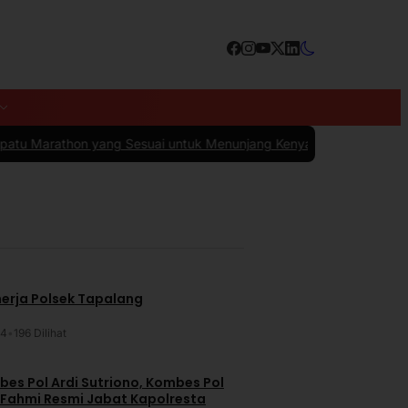
ang Sesuai untuk Menunjang Kenyamanan dan Performa
|
#4 -
10 Kesa
nerja Polsek Tapalang
24
•
196 Dilihat
es Pol Ardi Sutriono, Kombes Pol
 Fahmi Resmi Jabat Kapolresta