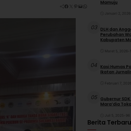
Mamuju
Facebook
Twitter
Pinterest
Mail
WhatsApp
Januari 2, 2026
03
DLH dan Anggo
Perubahan War
Kabupaten M
Maret 5, 2026
•
04
Kasi Humas Po
Ikatan Jurnal
Februari 7, 202
05
Gubernur SDK
Mara’dia Toka
Juli 5, 2025
•
96 
Berita Terbar