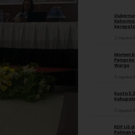
Gubernur
Kehormat
Kerapata
Agustus 5
Momen Ke
Pemprov S
Warga
Agustus 5
Kuota 5.
Kabupate
Agustus 5
RDP IJS 
Polman M