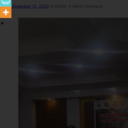
Desember 13, 2025
•
9
Dilihat
•
3 Menit membaca