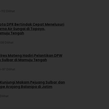
•
112 Dilihat
ta DPR Bertindak Cepat Menelusuri
na Air Sungai di Topoyo,
amuju Tengah
108 Dilihat
lres Mateng Hadiri Pelantikan DPW
is Sulbar di Mamuju Tengah
6
•
97 Dilihat
 Kunjungi Makam Pejuang Sulbar dan
pe Arajang Balanipa di Jatim
Dilihat
u