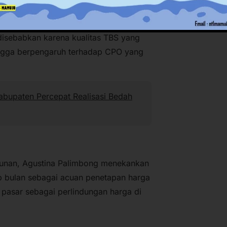
ni tergantung pada perkembangan harga
 disebabkan karena kualitas TBS yang
ingga berpengaruh terhadap CPO yang
bupaten Percepat Realisasi Bedah
bunan, Agustina Palimbong menekankan
p bulan sebagai acuan penetapan harga
pasar sebagai perlindungan harga di