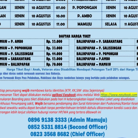
ada Peraturan Menteri Pertanian Nomor
un mitra.
ov Sulbar Perkuat Literasi Digital
r tanaman 10–20 tahun untuk periode
unan harga sebesar Rp 170,03
ini, semoga penetapan TBS bulan depan