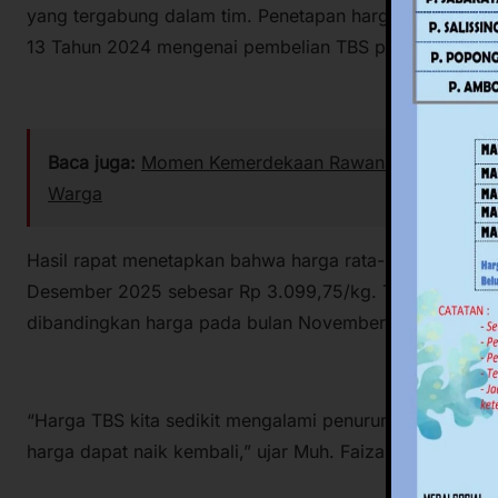
yang tergabung dalam tim. Penetapan harga mengacu p
13 Tahun 2024 mengenai pembelian TBS produksi pekeb
Baca juga:
Momen Kemerdekaan Rawan Isu SARA, Pempr
Warga
Hasil rapat menetapkan bahwa harga rata-rata TBS umu
Desember 2025 sebesar Rp 3.099,75/kg. Terjadi penur
dibandingkan harga pada bulan November lalu.
“Harga TBS kita sedikit mengalami penurunan di bulan 
harga dapat naik kembali,” ujar Muh. Faizal Thamrin.