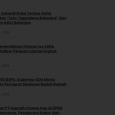
 Suhardi Duka Terima Gelar
an “Sulo Tappidena Balanipa” dari
n Adat Balanipa
, 2026
merdekaan Rawan Isu SARA,
ulbar Perkuat Literasi Digital
, 2026
250 BSPS, Gubernur SDK Minta
n Percepat Realisasi Bedah Rumah
, 2026
dan PT Hapsah Utama Gas di DPRD
emanas, Pengacara Kabur dari