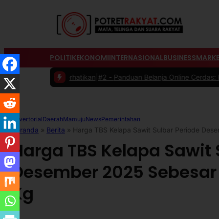
POLITIK
EKONOMI
INTERNASIONAL
BUSINESS
MARKE
Diperhatikan
|
#2 -
Panduan Belanja Online Cerdas: Pilih Produk denga
Advertorial
Daerah
Mamuju
News
Pemerintahan
Beranda
»
Berita
»
Harga TBS Kelapa Sawit Sulbar Periode Des
Harga TBS Kelapa Sawit 
Desember 2025 Sebesar 
Kg