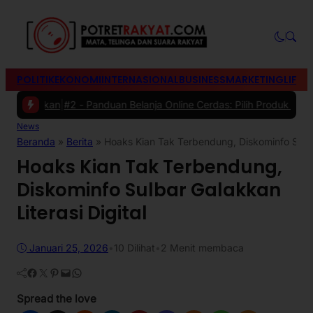
POLITIK
EKONOMI
INTERNASIONAL
BUSINESS
MARKETING
LIFES
hatikan
|
#2 -
Panduan Belanja Online Cerdas: Pilih Produk dengan Bij
News
Beranda
»
Berita
»
Hoaks Kian Tak Terbendung, Diskominfo Sulbar
Hoaks Kian Tak Terbendung,
Diskominfo Sulbar Galakkan
Literasi Digital
Januari 25, 2026
•
10
Dilihat
•
2 Menit membaca
Facebook
Twitter
Pinterest
Mail
WhatsApp
Spread the love