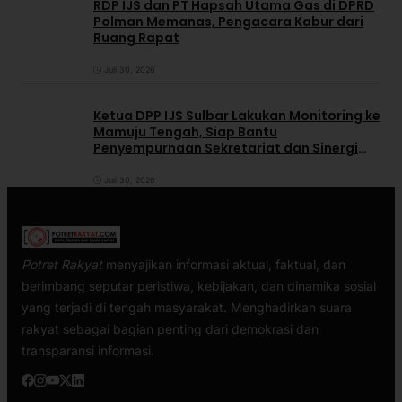
RDP IJS dan PT Hapsah Utama Gas di DPRD
Polman Memanas, Pengacara Kabur dari
Ruang Rapat
Juli 30, 2026
Ketua DPP IJS Sulbar Lakukan Monitoring ke
Mamuju Tengah, Siap Bantu
Penyempurnaan Sekretariat dan Sinergi
dengan Pemerintah Daerah
Juli 30, 2026
Potret Rakyat
menyajikan informasi aktual, faktual, dan
berimbang seputar peristiwa, kebijakan, dan dinamika sosial
yang terjadi di tengah masyarakat. Menghadirkan suara
rakyat sebagai bagian penting dari demokrasi dan
transparansi informasi.