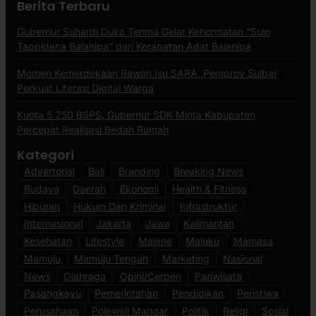
Berita Terbaru
Gubernur Suhardi Duka Terima Gelar Kehormatan “Sulo
Tappidena Balanipa” dari Kerapatan Adat Balanipa
Momen Kemerdekaan Rawan Isu SARA, Pemprov Sulbar
Perkuat Literasi Digital Warga
Kuota 5.250 BSPS, Gubernur SDK Minta Kabupaten
Percepat Realisasi Bedah Rumah
Kategori
Advertorial
Bali
Branding
Breaking News
Budaya
Daerah
Ekonomi
Health & Fitness
Hiburan
Hukum Dan Kriminal
Infrastruktur
Internasional
Jakarta
Jawa
Kalimantan
Kesehatan
Lifestyle
Majene
Maluku
Mamasa
Mamuju
Mamuju Tengah
Marketing
Nasional
News
Olahraga
Opini/Cerpen
Pariwisata
Pasangkayu
Pemerintahan
Pendidikan
Peristiwa
Perusahaan
Polewali Mandar
Politik
Religi
Sosial