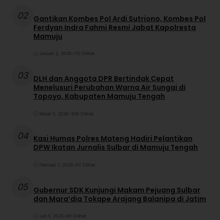
02
Gantikan Kombes Pol Ardi Sutriono, Kombes Pol
Ferdyan Indra Fahmi Resmi Jabat Kapolresta
Mamuju
Januari 2, 2026
•
112 Dilihat
03
DLH dan Anggota DPR Bertindak Cepat
Menelusuri Perubahan Warna Air Sungai di
Topoyo, Kabupaten Mamuju Tengah
Maret 5, 2026
•
108 Dilihat
04
Kasi Humas Polres Mateng Hadiri Pelantikan
DPW Ikatan Jurnalis Sulbar di Mamuju Tengah
Februari 7, 2026
•
97 Dilihat
05
Gubernur SDK Kunjungi Makam Pejuang Sulbar
dan Mara’dia Tokape Arajang Balanipa di Jatim
Juli 5, 2025
•
96 Dilihat