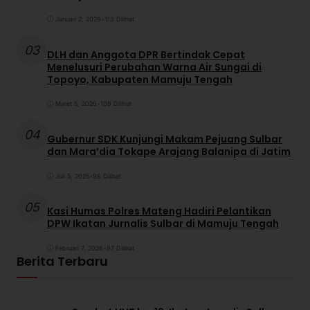
Januari 2, 2026
•
113 Dilihat
03
DLH dan Anggota DPR Bertindak Cepat
Menelusuri Perubahan Warna Air Sungai di
Topoyo, Kabupaten Mamuju Tengah
Maret 5, 2026
•
108 Dilihat
04
Gubernur SDK Kunjungi Makam Pejuang Sulbar
dan Mara’dia Tokape Arajang Balanipa di Jatim
Juli 5, 2025
•
98 Dilihat
05
Kasi Humas Polres Mateng Hadiri Pelantikan
DPW Ikatan Jurnalis Sulbar di Mamuju Tengah
Februari 7, 2026
•
97 Dilihat
Berita Terbaru