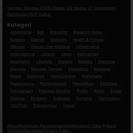
Sandeq Silumba 2026 Digelar 26 hingga 27 September,
Rangkaian HUT Sulbar
Kategori
Advertorial
Bali
Branding
Breaking News
Budaya
Daerah
Ekonomi
Health & Fitness
Hiburan
Hukum Dan Kriminal
Infrastruktur
Internasional
Jakarta
Jawa
Kalimantan
Kesehatan
Lifestyle
Majene
Maluku
Mamasa
Mamuju
Mamuju Tengah
Marketing
Nasional
News
Olahraga
Opini/Cerpen
Pariwisata
Pasangkayu
Pemerintahan
Pendidikan
Peristiwa
Perusahaan
Polewali Mandar
Politik
Religi
Sosial
Startup
Strategy
Sulawesi
Sumatra
Technology
TNI/Polri
Transportasi
Travel
About
Ketentuan Penggunaan
Ads
Kebijakan Data Pribadi
Sitemap
Disclaimer
Privacy Policy