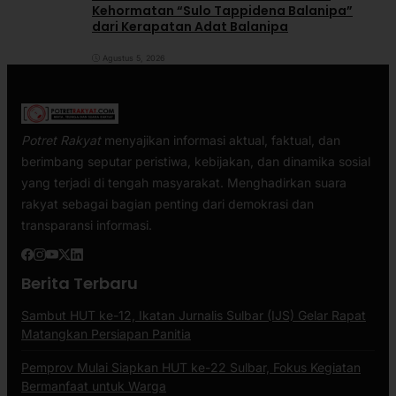
Kehormatan “Sulo Tappidena Balanipa”
dari Kerapatan Adat Balanipa
Agustus 5, 2026
Potret Rakyat
menyajikan informasi aktual, faktual, dan
berimbang seputar peristiwa, kebijakan, dan dinamika sosial
yang terjadi di tengah masyarakat. Menghadirkan suara
rakyat sebagai bagian penting dari demokrasi dan
transparansi informasi.
Berita Terbaru
Sambut HUT ke-12, Ikatan Jurnalis Sulbar (IJS) Gelar Rapat
Matangkan Persiapan Panitia
Pemprov Mulai Siapkan HUT ke-22 Sulbar, Fokus Kegiatan
Bermanfaat untuk Warga