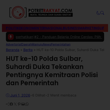
POLITIK
EKONOMI
INTERNASIONAL
BUSINESS
MARKETING
LIFES
erhatikan
|
#2 -
Panduan Belanja Online Cerdas: Pilih Produk dengan B
Advertorial
Daerah
Mamuju
News
Pemerintahan
Beranda
»
Berita
»
HUT ke-10 Polda Sulbar, Suhardi Duka Tekank
HUT ke-10 Polda Sulbar,
Suhardi Duka Tekankan
Pentingnya Kemitraan Polisi
dan Pemerintah
Juni 1, 2026
•
6
Dilihat
•
2 Menit membaca
Facebook
Twitter
Pinterest
Mail
WhatsApp