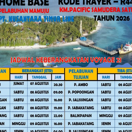
akan kegiatan berlangsung melalui
lbar, Perum Bulog Mamuju, serta UMKM
 (IJS) Gelar Rapat Matangkan
n berbagai kebutuhan pangan