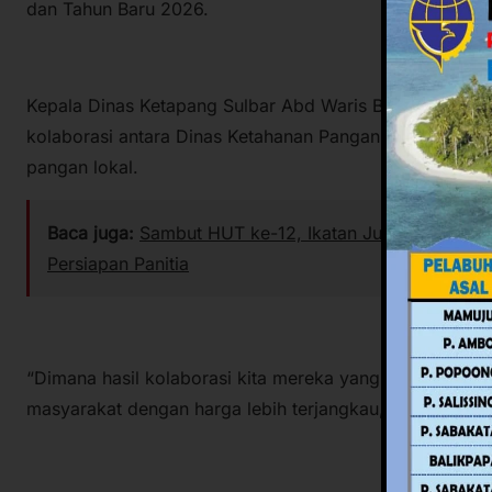
dan Tahun Baru 2026.
Kepala Dinas Ketapang Sulbar Abd Waris Bestari mengat
kolaborasi antara Dinas Ketahanan Pangan Provinsi Su
pangan lokal.
Baca juga:
Sambut HUT ke-12, Ikatan Jurnalis Sulbar
Persiapan Panitia
“Dimana hasil kolaborasi kita mereka yang menyediaka
masyarakat dengan harga lebih terjangkau,” kata Waris.