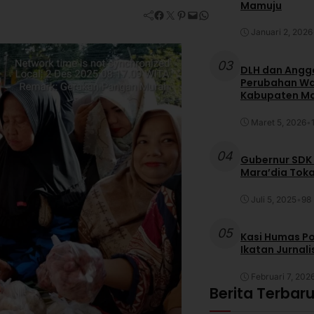
Mamuju
Facebook
Twitter
Pinterest
Mail
WhatsApp
Januari 2, 2026
03
DLH dan Anggo
Perubahan War
Kabupaten M
Maret 5, 2026
•
04
Gubernur SDK
Mara’dia Toka
Juli 5, 2025
•
98 
05
Kasi Humas Po
Ikatan Jurnal
Februari 7, 202
Berita Terbar