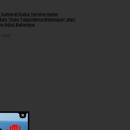
 Suhardi Duka Terima Gelar
an “Sulo Tappidena Balanipa” dari
n Adat Balanipa
, 2026