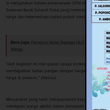
Ia mengatakan bahwa pelaksanaan GPM merupakan tinda
Sulawesi Barat Suhardi Duka yang meminta agar pemerin
harga dan ketersediaan bahan pokok menjelang Natal d
Baca juga:
Pemprov Mulai Siapkan HUT ke-22 Sulbar,
Warga
“Jadi kegiatan ini merupakan upaya konkret pemerinta
mendapatkan bahan pangan dengan harga yang wajar, s
harga di pasaran,” jelasnya.
Masyarakat yang hadir mengapresiasi kepada Pemprov 
membantu warga sekitar dalam memenuhi kebutuhan pa