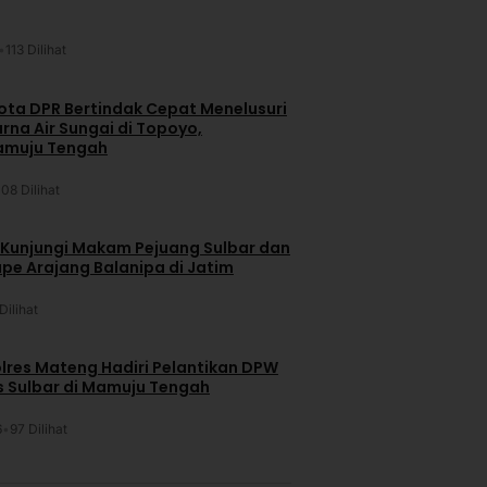
•
113 Dilihat
ta DPR Bertindak Cepat Menelusuri
na Air Sungai di Topoyo,
amuju Tengah
108 Dilihat
 Kunjungi Makam Pejuang Sulbar dan
pe Arajang Balanipa di Jatim
Dilihat
lres Mateng Hadiri Pelantikan DPW
is Sulbar di Mamuju Tengah
6
•
97 Dilihat
u