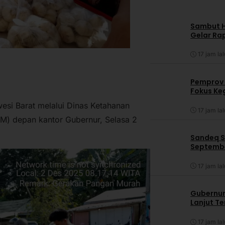
Sambut HU
Gelar Ra
17 jam lal
Pemprov 
Fokus Ke
esi Barat melalui Dinas Ketahanan
17 jam lal
) depan kantor Gubernur, Selasa 2
Sandeq S
Septembe
17 jam lal
Gubernur
Lanjut T
17 jam lal