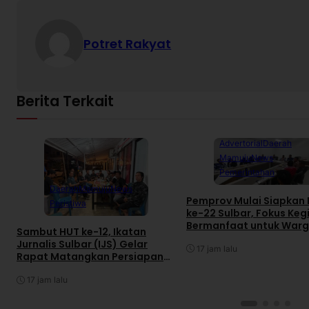
Potret Rakyat
Berita Terkait
Advertorial
Daerah
Mamuju
News
Pemerintahan
Daerah
Mamuju
News
Pemprov Mulai Siapkan
Peristiwa
ke-22 Sulbar, Fokus Keg
Bermanfaat untuk War
Sambut HUT ke-12, Ikatan
Jurnalis Sulbar (IJS) Gelar
17 jam lalu
Rapat Matangkan Persiapan
Panitia
17 jam lalu