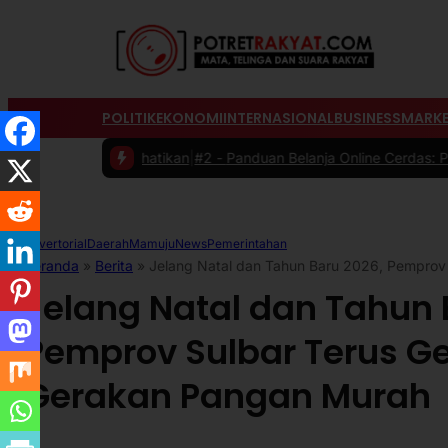
POLITIK
EKONOMI
INTERNASIONAL
BUSINESS
MARKE
rhatikan
|
#2 -
Panduan Belanja Online Cerdas: Pilih Produk dengan Bi
Advertorial
Daerah
Mamuju
News
Pemerintahan
Beranda
»
Berita
»
Jelang Natal dan Tahun Baru 2026, Pempro
Jelang Natal dan Tahun 
Pemprov Sulbar Terus G
Gerakan Pangan Murah