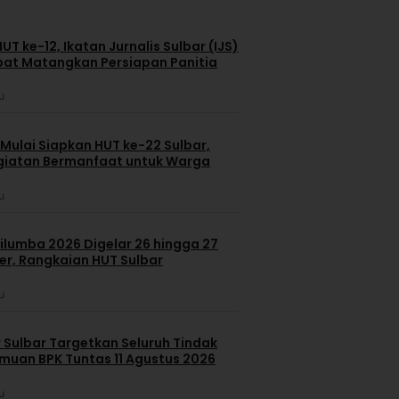
T ke-12, Ikatan Jurnalis Sulbar (IJS)
pat Matangkan Persiapan Panitia
u
Mulai Siapkan HUT ke-22 Sulbar,
giatan Bermanfaat untuk Warga
u
ilumba 2026 Digelar 26 hingga 27
r, Rangkaian HUT Sulbar
u
 Sulbar Targetkan Seluruh Tindak
emuan BPK Tuntas 11 Agustus 2026
u