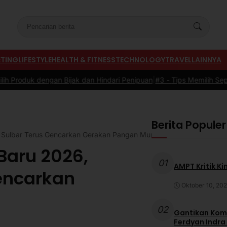
TING
LIFESTYLE
HEALTH & FITNESS
TECHNOLOGY
TRAVEL
LAINNYA
jak dan Hindari Penipuan
|
#3 -
Tips Memilih Sepatu Marathon yang 
Berita Populer
v Sulbar Terus Gencarkan Gerakan Pangan Murah
Baru 2026,
01
AMPT Kritik Ki
encarkan
Oktober 10, 20
02
Gantikan Komb
Ferdyan Indra