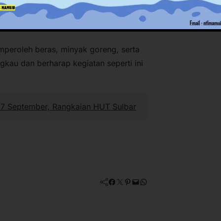
peroleh beras, minyak goreng, serta
gkau dan berharap kegiatan seperti ini
27 September, Rangkaian HUT Sulbar
Facebook
Twitter
Pinterest
Mail
WhatsApp