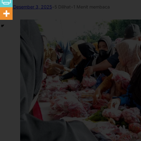
Desember 3, 2025
•
5
Dilihat
•
1 Menit membaca