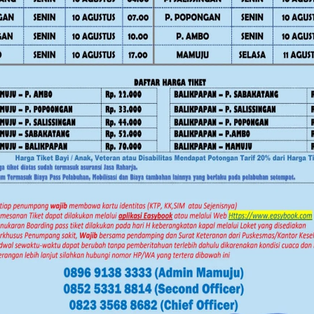
k lanjut dari arahan Gubernur
tah hadir langsung menjaga stabilitas
an Tahun Baru.
 Fokus Kegiatan Bermanfaat untuk
h untuk memastikan masyarakat
ekaligus menekan potensi lonjakan
Sulbar karena kehadiran GPM sangat
ngan dengan harga yang lebih ringan