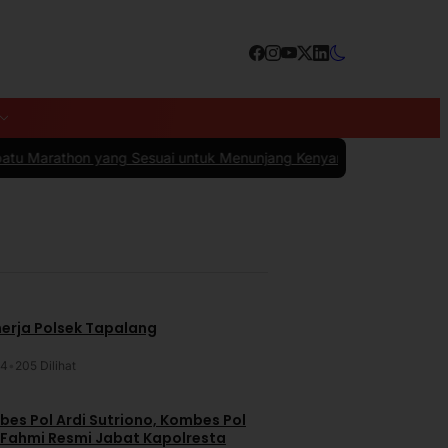
Sesuai untuk Menunjang Kenyamanan dan Performa
|
#4 -
10 Kesalaha
nerja Polsek Tapalang
24
•
205 Dilihat
es Pol Ardi Sutriono, Kombes Pol
 Fahmi Resmi Jabat Kapolresta