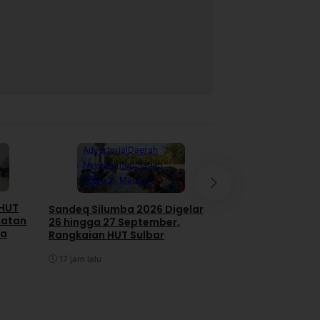
Advertorial
Daerah
News
Pemerintahan
Advertorial
Dae
Polewali Mandar
Mamuju
News
Pemerintahan
 HUT
Sandeq Silumba 2026 Digelar
iatan
26 hingga 27 September,
Gubernur Sulbar 
ga
Rangkaian HUT Sulbar
Seluruh Tindak La
BPK Tuntas 11 Agu
17 jam lalu
17 jam lalu