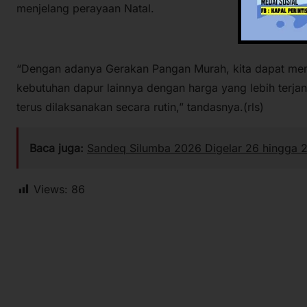
menjelang perayaan Natal.
“Dengan adanya Gerakan Pangan Murah, kita dapat mem
kebutuhan dapur lainnya dengan harga yang lebih terjan
terus dilaksanakan secara rutin,” tandasnya.(rls)
Baca juga:
Sandeq Silumba 2026 Digelar 26 hingga 
Views:
86