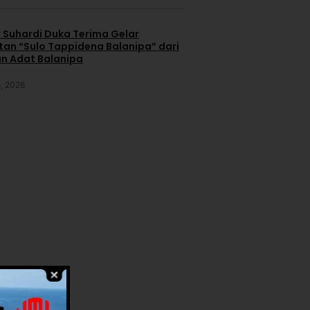
 Suhardi Duka Terima Gelar
an “Sulo Tappidena Balanipa” dari
n Adat Balanipa
, 2026