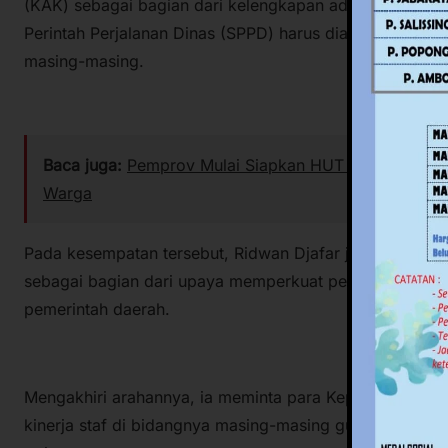
(KAK) sebagai bagian dari kelengkapan administrasi. Un
Perintah Perjalanan Dinas (SPPD) harus diawali dengan
masing-masing.
Baca juga:
Pemprov Mulai Siapkan HUT ke-22 Sulbar,
Warga
Pada kesempatan tersebut, Ridwan Djafar juga mendor
sebagai bagian dari upaya memperkuat penyebaran inform
pemerintah daerah.
Mengakhiri arahannya, ia meminta para Kepala Bidang 
kinerja staf di bidangnya masing-masing guna memastikan