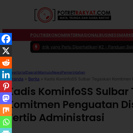
POLITIK
EKONOMI
INTERNASIONAL
BUSINESS
MARKE
Listrik yang Perlu Diperhatikan
|
#2 -
Panduan Belanja Online Cerdas
Advertorial
Daerah
Mamuju
News
Pemerintahan
Beranda
»
Berita
»
Kadis KominfoSS Sulbar Tegaskan Komitmen P
Kadis KominfoSS Sulbar
Komitmen Penguatan Dis
Tertib Administrasi