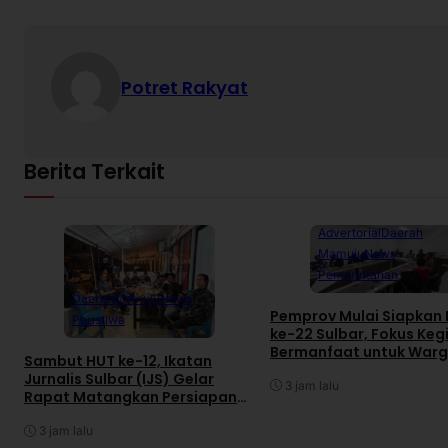
Potret Rakyat
Berita Terkait
Advertorial
Daerah
Mamuju
News
Pemerintahan
Daerah
Mamuju
News
Pemprov Mulai Siapkan
Peristiwa
ke-22 Sulbar, Fokus Keg
Bermanfaat untuk War
Sambut HUT ke-12, Ikatan
Jurnalis Sulbar (IJS) Gelar
3 jam lalu
Rapat Matangkan Persiapan
Panitia
3 jam lalu