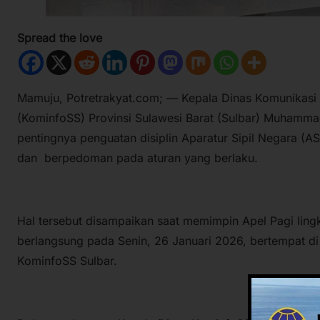
Spread the love
Mamuju, Potretrakyat.com; — Kepala Dinas Komunikasi I
(KominfoSS) Provinsi Sulawesi Barat (Sulbar) Muhamm
pentingnya penguatan disiplin Aparatur Sipil Negara (
dan berpedoman pada aturan yang berlaku.
Hal tersebut disampaikan saat memimpin Apel Pagi lin
berlangsung pada Senin, 26 Januari 2026, bertempat d
KominfoSS Sulbar.