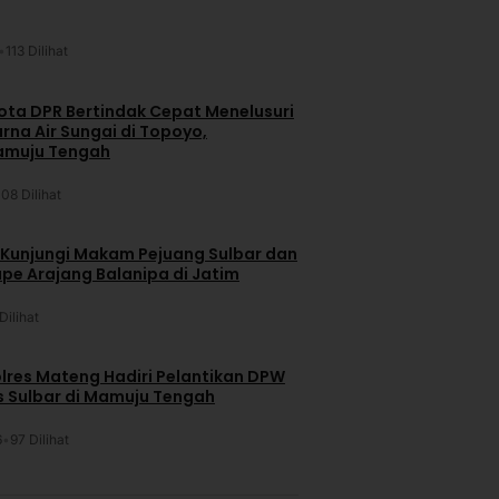
•
113 Dilihat
ta DPR Bertindak Cepat Menelusuri
na Air Sungai di Topoyo,
amuju Tengah
108 Dilihat
 Kunjungi Makam Pejuang Sulbar dan
pe Arajang Balanipa di Jatim
Dilihat
lres Mateng Hadiri Pelantikan DPW
is Sulbar di Mamuju Tengah
6
•
97 Dilihat
u