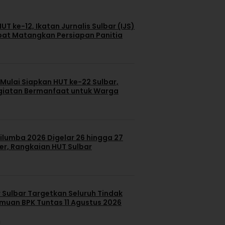
T ke-12, Ikatan Jurnalis Sulbar (IJS)
pat Matangkan Persiapan Panitia
Mulai Siapkan HUT ke-22 Sulbar,
giatan Bermanfaat untuk Warga
ilumba 2026 Digelar 26 hingga 27
r, Rangkaian HUT Sulbar
 Sulbar Targetkan Seluruh Tindak
emuan BPK Tuntas 11 Agustus 2026
u