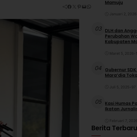
Mamuju
Facebook
Twitter
Pinterest
Mail
WhatsApp
Januari 2, 2026
03
DLH dan Anggo
Perubahan War
Kabupaten M
Maret 5, 2026
•
04
Gubernur SDK
Mara’dia Toka
Juli 5, 2025
•
97 
05
Kasi Humas Po
Ikatan Jurnal
Februari 7, 202
Berita Terbar