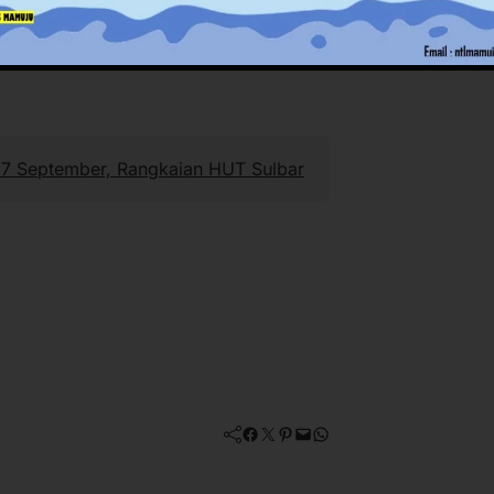
27 September, Rangkaian HUT Sulbar
Facebook
Twitter
Pinterest
Mail
WhatsApp