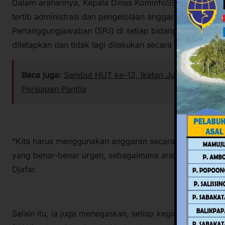
Dalam arahannya, Kepala Dinas KominfoSS Sulbar juga
tertib administrasi dan pengelolaan anggaran sesuai ke
Pertanggungjawaban (SPJ) di setiap bidang wajib meng
ditetapkan dan tidak lagi dilakukan secara manual.
Baca juga:
Sambut HUT ke-12, Ikatan Jurnalis Sulbar
Persiapan Panitia
“Kita harus menggunakan anggaran secara efisien dan 
yang benar-benar urgen, sebagaimana arahan Gubernur 
Djafar.
Selain itu, ia juga menegaskan, setiap kegiatan harus 