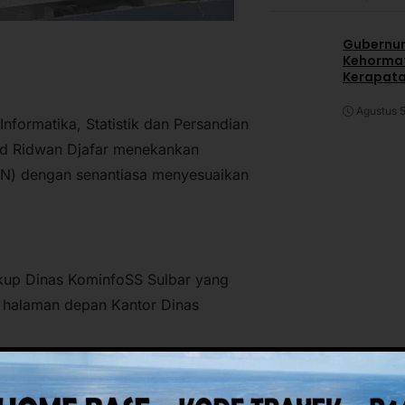
Gubernur
Kehormat
Kerapata
Agustus 5
nformatika, Statistik dan Persandian
ad Ridwan Djafar menekankan
ASN) dengan senantiasa menyesuaikan
gkup Dinas KominfoSS Sulbar yang
i halaman depan Kantor Dinas