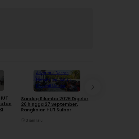
Advertorial
Daerah
News
Pemerintahan
Advertorial
Dae
Polewali Mandar
Mamuju
News
Pemerintahan
 HUT
Sandeq Silumba 2026 Digelar
iatan
26 hingga 27 September,
Gubernur Sulbar 
ga
Rangkaian HUT Sulbar
Seluruh Tindak La
BPK Tuntas 11 Agu
3 jam lalu
4 jam lalu