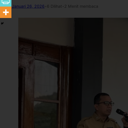
Januari 26, 2026
•
6
Dilihat
•
2 Menit membaca