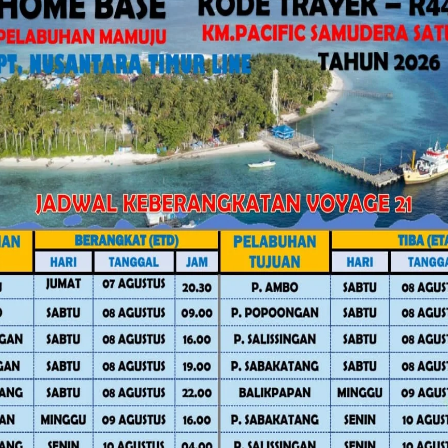
 menekankan pentingnya penguatan
tentuan. Ia menyampaikan, seluruh Surat
gunakan format template yang telah
 (IJS) Gelar Rapat Matangkan
memprioritaskan kegiatan-kegiatan
Sulbar Suhardi Duka,” tegas Ridwan
dilengkapi dengan Kerangka Acuan Kerja