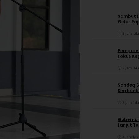
Sambut HU
Gelar Ra
3 jam lalu
Pemprov 
Fokus Ke
3 jam lalu
Sandeq S
Septembe
3 jam lalu
Gubernur
Lanjut T
4 jam lal