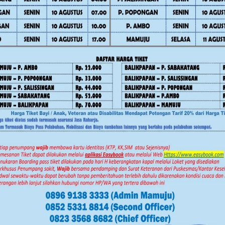
tuk perjalanan dinas, pengajuan Surat
 nota pertimbangan dari Kepala Bidang
 Fokus Kegiatan Bermanfaat untuk
ong penggalakan Gerakan Media Sosial
asi publik dan citra positif
lebih aktif memantau dan mengawasi
 disiplin dan produktivitas kerja tetap