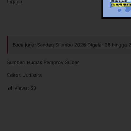
terjaga.
Baca juga:
Sandeq Silumba 2026 Digelar 26 hingga 
Sumber: Humas Pemprov Sulbar
Editor: Judistira
Views:
53