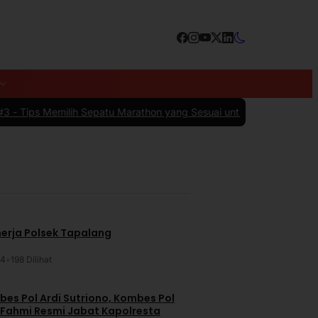
 Sepatu Marathon yang Sesuai untuk Menunjang Kenyamanan dan P
nerja Polsek Tapalang
24
•
198 Dilihat
es Pol Ardi Sutriono, Kombes Pol
 Fahmi Resmi Jabat Kapolresta