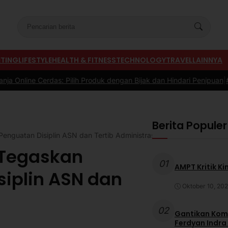
TING
LIFESTYLE
HEALTH & FITNESS
TECHNOLOGY
TRAVEL
LAINNYA
: Pilih Produk dengan Bijak dan Hindari Penipuan
|
#3 -
Tips Memilih
Berita Populer
enguatan Disiplin ASN dan Tertib Administrasi
 Tegaskan
01
AMPT Kritik Ki
iplin ASN dan
Oktober 10, 20
02
Gantikan Komb
Ferdyan Indra