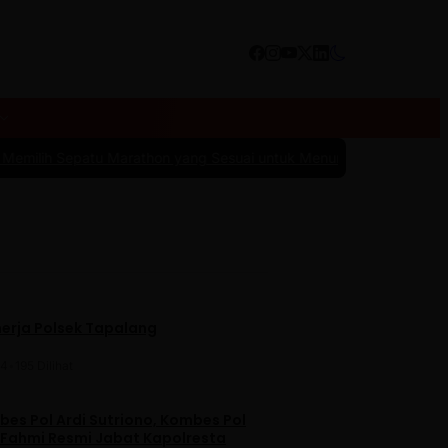
tu Marathon yang Sesuai untuk Menunjang Kenyamanan dan Perfor
nerja Polsek Tapalang
24
•
195 Dilihat
es Pol Ardi Sutriono, Kombes Pol
 Fahmi Resmi Jabat Kapolresta