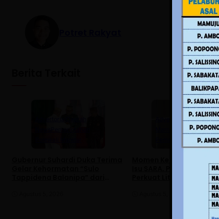
Potret Rakyat
Berita Terkait
Advertorial
Daerah
Advertorial
Daerah
News
Pemerintahan
Mamuju
News
Polewali Mandar
Pemerintahan
Gubernur Suhardi Duka Terima
Momen Kemerdekaan R
Gelar Kehormatan “Sulo
Isu SARA, Pemprov Sulb
Tappidena Balanipa” dari
Perkuat Literasi Digital
Kerapatan Adat Balanipa
Agustus 5, 2026
Agustus 5, 2026