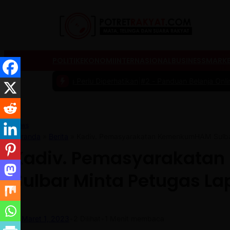
POLITIK
EKONOMI
INTERNASIONAL
BUSINESS
MARKE
ik yang Perlu Diperhatikan
|
#2 -
Panduan Belanja Online Cerdas: Pil
News
Beranda
»
Berita
»
Kadiv. Pemasyarakatan KemenkumHAM Sulbar
Kadiv. Pemasyarakata
Sulbar Minta Petugas L
Maret 1, 2023
•
2
Dilihat
•
1 Menit membaca