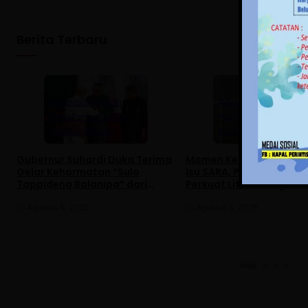
Berita Terbaru
Advertorial
Daerah
Advertorial
Daerah
News
Pemerintahan
Mamuju
News
Polewali Mandar
Pemerintahan
Gubernur Suhardi Duka Terima
Momen Kemerdekaan R
Gelar Kehormatan “Sulo
Isu SARA, Pemprov Sulb
Tappidena Balanipa” dari
Perkuat Literasi Digital
Kerapatan Adat Balanipa
Agustus 5, 2026
Agustus 5, 2026