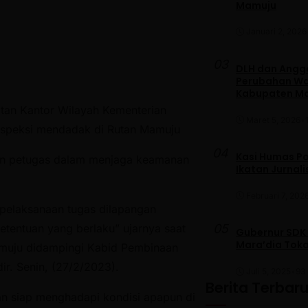
Mamuju
Januari 2, 2026
03
DLH dan Anggo
Perubahan War
Kabupaten M
atan Kantor Wilayah Kementerian
Maret 5, 2026
•
nspeksi mendadak di Rutan Mamuju
04
Kasi Humas Po
pan petugas dalam menjaga keamanan
Ikatan Jurnal
Februari 7, 202
 pelaksanaan tugas dilapangan
05
tentuan yang berlaku” ujarnya saat
Gubernur SDK
Mara’dia Toka
muju didampingi Kabid Pembinaan
r. Senin, (27/2/2023).
Juli 5, 2025
•
93 
Berita Terbar
dan siap menghadapi kondisi apapun di