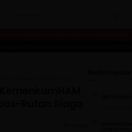
TING
LIFESTYLE
HEALTH & FITNESS
TECHNOLOGY
TRAVEL
LAINNYA
ih Produk dengan Bijak dan Hindari Penipuan
|
#3 -
Tips Memilih Sepa
Berita Populer
 Minta Petugas Lapas-Rutan Siaga
n KemenkumHAM
01
AMPT Kritik Ki
apas-Rutan Siaga
Oktober 10, 20
02
Gantikan Komb
Facebook
Twitter
Pinterest
Mail
WhatsApp
Ferdyan Indra