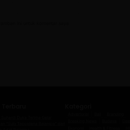
ramban ini untuk komentar saya
a Terbaru
Kategori
Advertorial
Bali
Branding
 Suhardi Duka Terima Gelar
Breaking News
Budaya
Dae
an “Sulo Tappidena Balanipa” dari
Ekonomi
Health & Fitness
Hi
n Adat Balanipa