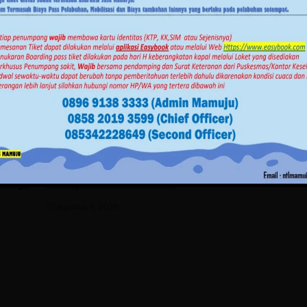
Advertorial
Daerah
Daerah
News
Pe
Mamuju
News
Polewali Mand
Pemerintahan
RDP IJS dan PT H
awan
Kuota 5.250 BSPS, Gubernur
Gas di DPRD Pol
ar
SDK Minta Kabupaten
Pengacara Kabur 
 Warga
Percepat Realisasi Bedah
Rapat
Rumah
Juli 30, 2026
Agustus 5, 2026