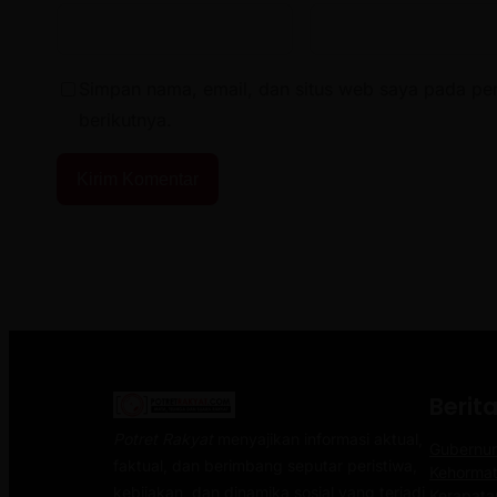
Simpan nama, email, dan situs web saya pada pe
berikutnya.
Berit
Potret Rakyat
menyajikan informasi aktual,
Gubernur
faktual, dan berimbang seputar peristiwa,
Kehormat
kebijakan, dan dinamika sosial yang terjadi
Kerapata