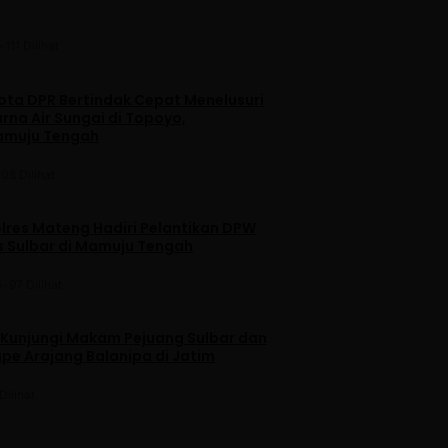
•
111 Dilihat
ta DPR Bertindak Cepat Menelusuri
na Air Sungai di Topoyo,
amuju Tengah
108 Dilihat
lres Mateng Hadiri Pelantikan DPW
is Sulbar di Mamuju Tengah
6
•
97 Dilihat
 Kunjungi Makam Pejuang Sulbar dan
pe Arajang Balanipa di Jatim
Dilihat
u