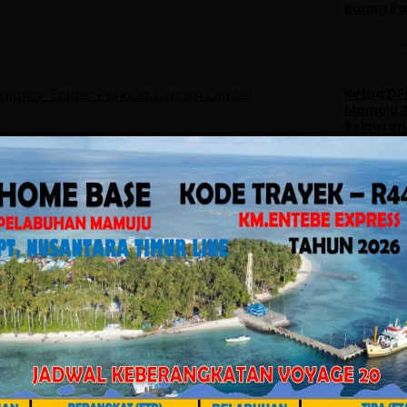
Ruang R
Juli 30, 
Ketua DPP
ov Sulbar Perkuat Literasi Digital
Mamuju T
Sekretar
Daerah
Juli 30, 
Facebook
Twitter
Pinterest
Mail
WhatsApp