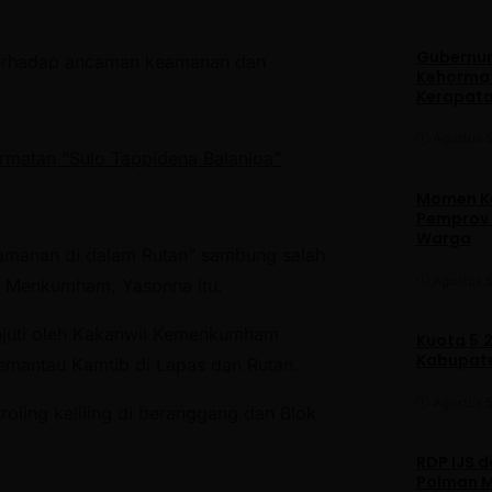
Gubernur
 terhadap ancaman keamanan dan
Kehormat
Kerapata
Agustus 5
rmatan “Sulo Tappidena Balanipa”
Momen Ke
Pemprov S
Warga
amanan di dalam Rutan” sambung salah
Agustus 5
n Menkumham, Yasonna itu.
lanjuti oleh Kakanwil Kemenkumham
Kuota 5.
Kabupate
 memantau Kamtib di Lapas dan Rutan.
Agustus 5
oling keliling di beranggang dan Blok
RDP IJS 
Polman M