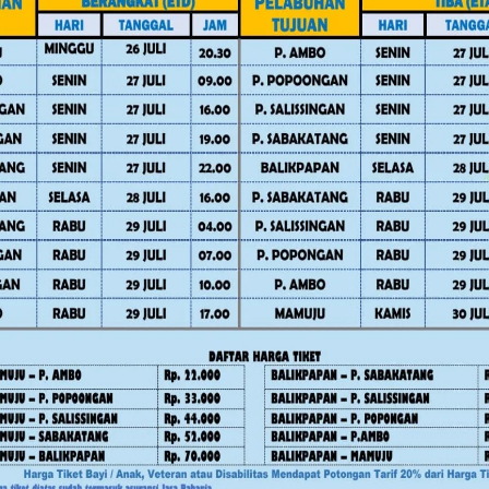
Advertorial
Daerah
Daerah
News
Pe
Mamuju
News
Polewali Mand
Pemerintahan
RDP IJS dan PT H
awan
Kuota 5.250 BSPS, Gubernur
Gas di DPRD Pol
ar
SDK Minta Kabupaten
Pengacara Kabur 
 Warga
Percepat Realisasi Bedah
Rapat
Rumah
Juli 30, 2026
Agustus 5, 2026