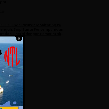
apat
2026
 IJS Sulbar Lakukan Monitoring ke
engah, Siap Bantu Penyempurnaan
iat dan Sinergi dengan Pemerintah
2026