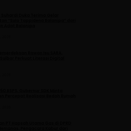
 Suhardi Duka Terima Gelar
an “Sulo Tappidena Balanipa” dari
n Adat Balanipa
, 2026
merdekaan Rawan Isu SARA,
ulbar Perkuat Literasi Digital
, 2026
250 BSPS, Gubernur SDK Minta
n Percepat Realisasi Bedah Rumah
, 2026
dan PT Hapsah Utama Gas di DPRD
emanas, Pengacara Kabur dari