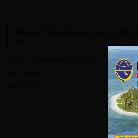
Baca juga:
Momen Kemerdekaan Rawan Isu SARA, Pempr
Warga
Sumber: Humas KemenkumHAM Sulbar
Editor: Judistira
Views:
52