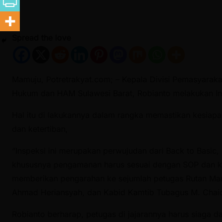
Spread the love
Mamuju, Potretrakyat.com; – Kepala Divisi Pemasyarak
Hukum dan HAM Sulawesi Barat, Robianto melakukan I
Hal itu di lakukannya dalam rangka memastikan kesia
dan ketertiban,
“Inspeksi ini merupakan perwujudan dari Back to Basic,
khususnya pengamanan harus sesuai dengan SOP dan ke
memberikan pengarahan ke sejumlah petugas Rutan Ma
Ahmad Heriansyah, dan Kabid Kamtib Tubagus M. Chaidi
Robianto berharap, petugas di jajarannya harus siaga 