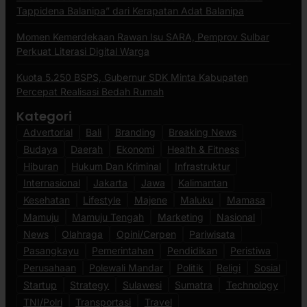
Tappidena Balanipa” dari Kerapatan Adat Balanipa
Momen Kemerdekaan Rawan Isu SARA, Pemprov Sulbar
Perkuat Literasi Digital Warga
Kuota 5.250 BSPS, Gubernur SDK Minta Kabupaten
Percepat Realisasi Bedah Rumah
Kategori
Advertorial
Bali
Branding
Breaking News
Budaya
Daerah
Ekonomi
Health & Fitness
Hiburan
Hukum Dan Kriminal
Infrastruktur
Internasional
Jakarta
Jawa
Kalimantan
Kesehatan
Lifestyle
Majene
Maluku
Mamasa
Mamuju
Mamuju Tengah
Marketing
Nasional
News
Olahraga
Opini/Cerpen
Pariwisata
Pasangkayu
Pemerintahan
Pendidikan
Peristiwa
Perusahaan
Polewali Mandar
Politik
Religi
Sosial
Startup
Strategy
Sulawesi
Sumatra
Technology
TNI/Polri
Transportasi
Travel