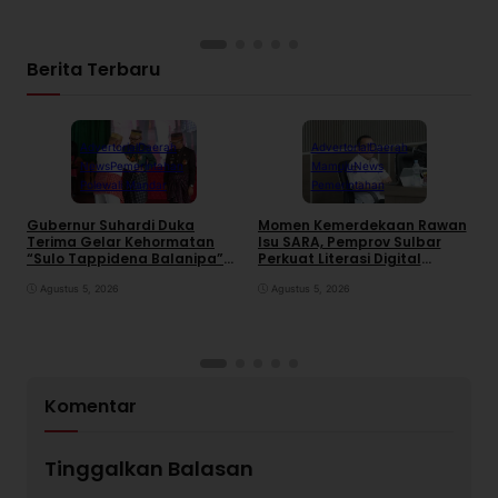
Berita Terbaru
Advertorial
Daerah
Advertorial
Daerah
News
Pemerintahan
Mamuju
News
Polewali Mandar
Pemerintahan
Gubernur Suhardi Duka
Momen Kemerdekaan Rawan
K
Terima Gelar Kehormatan
Isu SARA, Pemprov Sulbar
S
“Sulo Tappidena Balanipa”
Perkuat Literasi Digital
P
dari Kerapatan Adat
Warga
R
Balanipa
Agustus 5, 2026
Agustus 5, 2026
Komentar
Tinggalkan Balasan