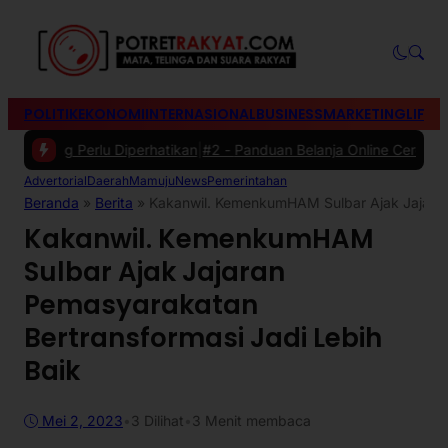
POLITIK
EKONOMI
INTERNASIONAL
BUSINESS
MARKETING
LIFES
ng Perlu Diperhatikan
|
#2 -
Panduan Belanja Online Cerdas: Pilih Pr
Advertorial
Daerah
Mamuju
News
Pemerintahan
Beranda
»
Berita
»
Kakanwil. KemenkumHAM Sulbar Ajak Jajaran
Kakanwil. KemenkumHAM
Sulbar Ajak Jajaran
Pemasyarakatan
Bertransformasi Jadi Lebih
Baik
Mei 2, 2023
•
3
Dilihat
•
3 Menit membaca