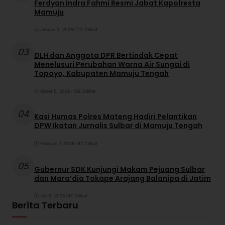
Ferdyan Indra Fahmi Resmi Jabat Kapolresta
Mamuju
Januari 2, 2026
•
113 Dilihat
03
DLH dan Anggota DPR Bertindak Cepat
Menelusuri Perubahan Warna Air Sungai di
Topoyo, Kabupaten Mamuju Tengah
Maret 5, 2026
•
108 Dilihat
04
Kasi Humas Polres Mateng Hadiri Pelantikan
DPW Ikatan Jurnalis Sulbar di Mamuju Tengah
Februari 7, 2026
•
97 Dilihat
05
Gubernur SDK Kunjungi Makam Pejuang Sulbar
dan Mara’dia Tokape Arajang Balanipa di Jatim
Juli 5, 2025
•
97 Dilihat
Berita Terbaru