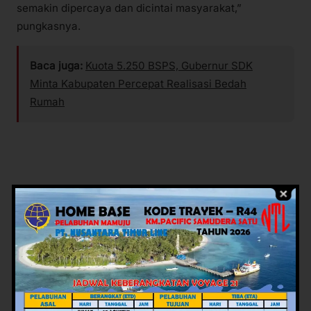
semakin dipercaya dan dicintai masyarakat,”
pungkasnya.
Baca juga:
Kuota 5.250 BSPS, Gubernur SDK
Minta Kabupaten Percepat Realisasi Bedah
Rumah
Sumber: Humas KemenkumHAM Sulbar
Editor: Judistira
Views:
81
Facebook
Twitter
Pinterest
Mail
WhatsApp