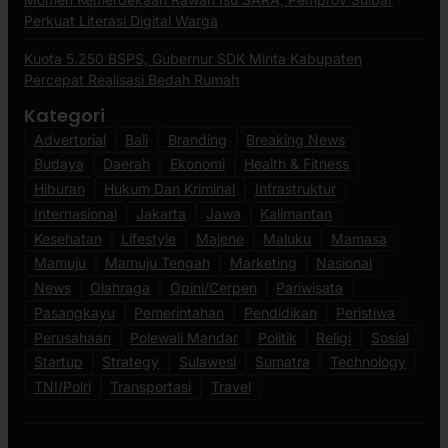
Perkuat Literasi Digital Warga
Kuota 5.250 BSPS, Gubernur SDK Minta Kabupaten
Percepat Realisasi Bedah Rumah
Kategori
Advertorial
Bali
Branding
Breaking News
Budaya
Daerah
Ekonomi
Health & Fitness
Hiburan
Hukum Dan Kriminal
Infrastruktur
Internasional
Jakarta
Jawa
Kalimantan
Kesehatan
Lifestyle
Majene
Maluku
Mamasa
Mamuju
Mamuju Tengah
Marketing
Nasional
News
Olahraga
Opini/Cerpen
Pariwisata
Pasangkayu
Pemerintahan
Pendidikan
Peristiwa
Perusahaan
Polewali Mandar
Politik
Religi
Sosial
Startup
Strategy
Sulawesi
Sumatra
Technology
TNI/Polri
Transportasi
Travel