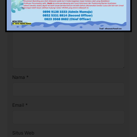
Komentar
*
Nama
*
Email
*
Situs Web