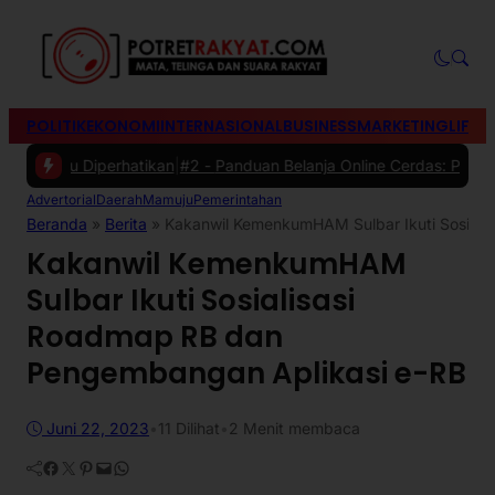
POLITIK
EKONOMI
INTERNASIONAL
BUSINESS
MARKETING
LIFES
rlu Diperhatikan
|
#2 -
Panduan Belanja Online Cerdas: Pilih Produk d
Advertorial
Daerah
Mamuju
Pemerintahan
Beranda
»
Berita
»
Kakanwil KemenkumHAM Sulbar Ikuti Sosiali
Kakanwil KemenkumHAM
Sulbar Ikuti Sosialisasi
Roadmap RB dan
Pengembangan Aplikasi e-RB
Juni 22, 2023
•
11
Dilihat
•
2 Menit membaca
Facebook
Twitter
Pinterest
Mail
WhatsApp