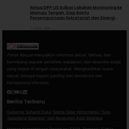
Ketua DPP IJS Sulbar Lakukan Monitoring ke
Mamuju Tengah, Siap Bantu
Penyempurnaan Sekretariat dan Sinergi
dengan Pemerintah Daerah
Juli 30, 2026
Potret Rakyat
menyajikan informasi aktual, faktual, dan
berimbang seputar peristiwa, kebijakan, dan dinamika sosial
yang terjadi di tengah masyarakat. Menghadirkan suara
rakyat sebagai bagian penting dari demokrasi dan
transparansi informasi.
Berita Terbaru
Gubernur Suhardi Duka Terima Gelar Kehormatan “Sulo
Tappidena Balanipa” dari Kerapatan Adat Balanipa
Momen Kemerdekaan Rawan Isu SARA, Pemprov Sulbar