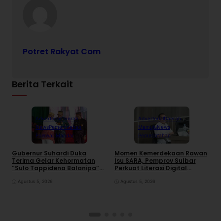
Potret Rakyat Com
Berita Terkait
Advertorial
Daerah
Advertorial
Daerah
News
Pemerintahan
Mamuju
News
Polewali Mandar
Pemerintahan
Gubernur Suhardi Duka
Momen Kemerdekaan Rawan
K
Terima Gelar Kehormatan
Isu SARA, Pemprov Sulbar
S
“Sulo Tappidena Balanipa”
Perkuat Literasi Digital
P
dari Kerapatan Adat
Warga
R
Balanipa
Agustus 5, 2026
Agustus 5, 2026