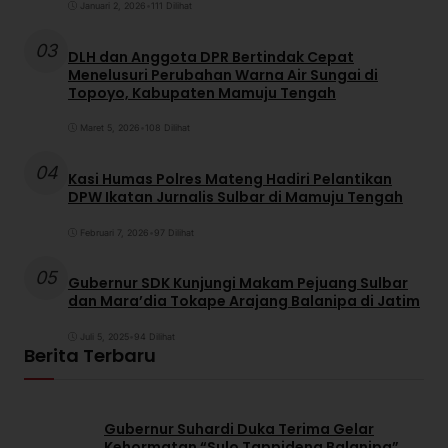
Januari 2, 2026
•
111 Dilihat
03
DLH dan Anggota DPR Bertindak Cepat
Menelusuri Perubahan Warna Air Sungai di
Topoyo, Kabupaten Mamuju Tengah
Maret 5, 2026
•
108 Dilihat
04
Kasi Humas Polres Mateng Hadiri Pelantikan
DPW Ikatan Jurnalis Sulbar di Mamuju Tengah
Februari 7, 2026
•
97 Dilihat
05
Gubernur SDK Kunjungi Makam Pejuang Sulbar
dan Mara’dia Tokape Arajang Balanipa di Jatim
Juli 5, 2025
•
94 Dilihat
Berita Terbaru
Gubernur Suhardi Duka Terima Gelar
Kehormatan “Sulo Tappidena Balanipa”