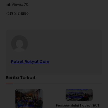
Views:
70
Facebook
Twitter
Pinterest
Mail
WhatsApp
Potret Rakyat Com
Berita Terkait
Advertorial
Daerah
Mamuju
News
Pemerintahan
Daerah
Mamuju
News
Peristiwa
Pemprov Mulai Siapkan HUT
S