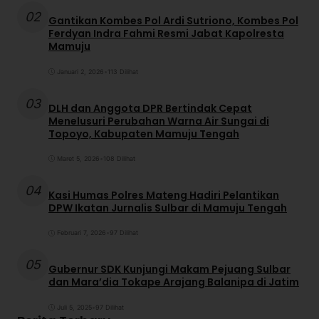
02
Gantikan Kombes Pol Ardi Sutriono, Kombes Pol
Ferdyan Indra Fahmi Resmi Jabat Kapolresta
Mamuju
Januari 2, 2026
•
113 Dilihat
03
DLH dan Anggota DPR Bertindak Cepat
Menelusuri Perubahan Warna Air Sungai di
Topoyo, Kabupaten Mamuju Tengah
Maret 5, 2026
•
108 Dilihat
04
Kasi Humas Polres Mateng Hadiri Pelantikan
DPW Ikatan Jurnalis Sulbar di Mamuju Tengah
Februari 7, 2026
•
97 Dilihat
05
Gubernur SDK Kunjungi Makam Pejuang Sulbar
dan Mara’dia Tokape Arajang Balanipa di Jatim
Juli 5, 2025
•
97 Dilihat