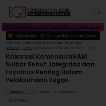
POLITIK
EKONOMI
INTERNASIONAL
BUSINESS
MARKETING
LIFES
erlu Diperhatikan
|
#2 -
Panduan Belanja Online Cerdas: Pilih Produk 
Advertorial
Daerah
News
Pasangkayu
Pemerintahan
Sosial
Beranda
»
Berita
»
Kakanwil KemenkumHAM Sulbar Sebut, Integri
Kakanwil KemenkumHAM
Sulbar Sebut, Integritas dan
Loyalitas Penting Dalam
Pelaksanaan Tugas
Maret 30, 2023
•
2
Dilihat
•
1 Menit membaca
Facebook
Twitter
Pinterest
Mail
WhatsApp