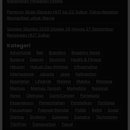
Matangkan Persiapan Panitia
Pemprov Mulai Siapkan HUT ke-22 Sulbar, Fokus Kegiatan
Bermanfaat untuk Warga
Sandeq Silumba 2026 Digelar 26 hingga 27 September,
Rangkaian HUT Sulbar
Kategori
Advertorial
Bali
Branding
Breaking News
Budaya
Daerah
Ekonomi
Health & Fitness
Hiburan
Hukum Dan Kriminal
Infrastruktur
Internasional
Jakarta
Jawa
Kalimantan
Kesehatan
Lifestyle
Majene
Maluku
Mamasa
Mamuju
Mamuju Tengah
Marketing
Nasional
News
Olahraga
Opini/Cerpen
Pariwisata
Pasangkayu
Pemerintahan
Pendidikan
Peristiwa
Perusahaan
Polewali Mandar
Politik
Religi
Sosial
Startup
Strategy
Sulawesi
Sumatra
Technology
TNI/Polri
Transportasi
Travel