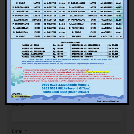
Tinggalkan Balasan
Alamat email Anda tidak akan dipublikasikan.
Ruas
yang wajib ditandai
*
Komentar
*
Nama
*
Email
*