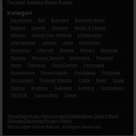
Percepat Realisasi Bedah Rumah
Kategori
Advertorial
Bali
Branding
Breaking News
Budaya
Daerah
Ekonomi
Health & Fitness
Hiburan
Hukum Dan Kriminal
Infrastruktur
Internasional
Jakarta
Jawa
Kalimantan
Kesehatan
Lifestyle
Majene
Maluku
Mamasa
Mamuju
Mamuju Tengah
Marketing
Nasional
News
Olahraga
Opini/Cerpen
Pariwisata
Pasangkayu
Pemerintahan
Pendidikan
Peristiwa
Perusahaan
Polewali Mandar
Politik
Religi
Sosial
Startup
Strategy
Sulawesi
Sumatra
Technology
TNI/Polri
Transportasi
Travel
About
Ketentuan Penggunaan
Ads
Kebijakan Data Pribadi
Sitemap
Disclaimer
Privacy Policy
@Copyright Potret Rakyat. All Rights Reserved