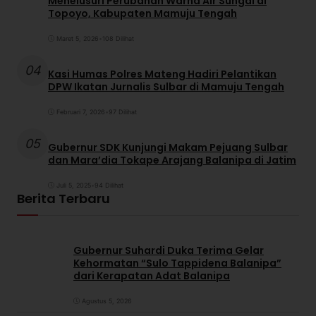
Menelusuri Perubahan Warna Air Sungai di
Topoyo, Kabupaten Mamuju Tengah
Maret 5, 2026
•
108 Dilihat
04
Kasi Humas Polres Mateng Hadiri Pelantikan
DPW Ikatan Jurnalis Sulbar di Mamuju Tengah
Februari 7, 2026
•
97 Dilihat
05
Gubernur SDK Kunjungi Makam Pejuang Sulbar
dan Mara’dia Tokape Arajang Balanipa di Jatim
Juli 5, 2025
•
94 Dilihat
Berita Terbaru
Gubernur Suhardi Duka Terima Gelar
Kehormatan “Sulo Tappidena Balanipa”
dari Kerapatan Adat Balanipa
Agustus 5, 2026