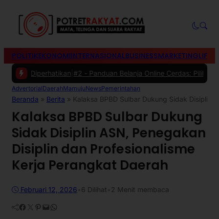
POLITIK
EKONOMI
INTERNASIONAL
BUSINESS
MARKETING
LIFES
 Diperhatikan
|
#2 -
Panduan Belanja Online Cerdas: Pilih Produk den
Advertorial
Daerah
Mamuju
News
Pemerintahan
Beranda
»
Berita
»
Kalaksa BPBD Sulbar Dukung Sidak Disiplin A
Kalaksa BPBD Sulbar Dukung
Sidak Disiplin ASN, Penegakan
Disiplin dan Profesionalisme
Kerja Perangkat Daerah
Februari 12, 2026
•
6
Dilihat
•
2 Menit membaca
Facebook
Twitter
Pinterest
Mail
WhatsApp