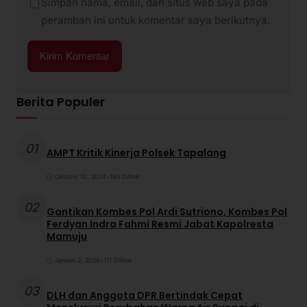
Simpan nama, email, dan situs web saya pada
peramban ini untuk komentar saya berikutnya.
Berita Populer
01
AMPT Kritik Kinerja Polsek Tapalang
Oktober 10, 2024
•
195 Dilihat
02
Gantikan Kombes Pol Ardi Sutriono, Kombes Pol
Ferdyan Indra Fahmi Resmi Jabat Kapolresta
Mamuju
Januari 2, 2026
•
111 Dilihat
03
DLH dan Anggota DPR Bertindak Cepat