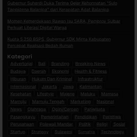
Gubernur Suhardi Duka Terima Gelar Kehormatan “Sulo
Tappidena Balanipa” dari Kerapatan Adat Balanipa
Momen Kemerdekaan Rawan Isu SARA, Pemprov Sulbar
Perkuat Literasi Digital Warga
Kuota 5.250 BSPS, Gubernur SDK Minta Kabupaten
Percepat Realisasi Bedah Rumah
Kategori
Advertorial
Bali
Branding
Breaking News
Budaya
Daerah
Ekonomi
Health & Fitness
Hiburan
Hukum Dan Kriminal
Infrastruktur
Internasional
Jakarta
Jawa
Kalimantan
Kesehatan
Lifestyle
Majene
Maluku
Mamasa
Mamuju
Mamuju Tengah
Marketing
Nasional
News
Olahraga
Opini/Cerpen
Pariwisata
Pasangkayu
Pemerintahan
Pendidikan
Peristiwa
Perusahaan
Polewali Mandar
Politik
Religi
Sosial
Startup
Strategy
Sulawesi
Sumatra
Technology