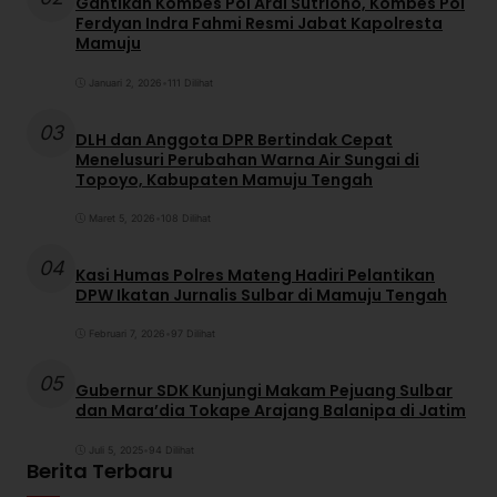
Gantikan Kombes Pol Ardi Sutriono, Kombes Pol
Ferdyan Indra Fahmi Resmi Jabat Kapolresta
Mamuju
Januari 2, 2026
•
111 Dilihat
03
DLH dan Anggota DPR Bertindak Cepat
Menelusuri Perubahan Warna Air Sungai di
Topoyo, Kabupaten Mamuju Tengah
Maret 5, 2026
•
108 Dilihat
04
Kasi Humas Polres Mateng Hadiri Pelantikan
DPW Ikatan Jurnalis Sulbar di Mamuju Tengah
Februari 7, 2026
•
97 Dilihat
05
Gubernur SDK Kunjungi Makam Pejuang Sulbar
dan Mara’dia Tokape Arajang Balanipa di Jatim
Juli 5, 2025
•
94 Dilihat
Berita Terbaru