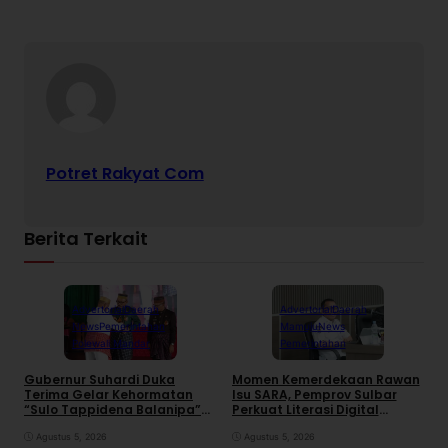
Potret Rakyat Com
Berita Terkait
Advertorial
Daerah
Advertorial
Daerah
News
Pemerintahan
Mamuju
News
Polewali Mandar
Pemerintahan
Gubernur Suhardi Duka
Momen Kemerdekaan Rawan
K
Terima Gelar Kehormatan
Isu SARA, Pemprov Sulbar
S
“Sulo Tappidena Balanipa”
Perkuat Literasi Digital
P
dari Kerapatan Adat
Warga
R
Balanipa
Agustus 5, 2026
Agustus 5, 2026