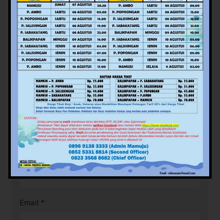
Alamat email Anda tidak akan dipublikasikan.
Ruas
yang wajib ditandai
*
Komentar
*
Nama
*
Email
*