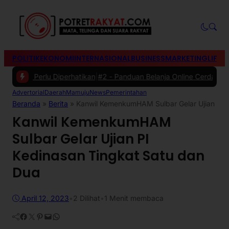
POLITIK
EKONOMI
INTERNASIONAL
BUSINESS
MARKETING
LIFES
ng Perlu Diperhatikan
|
#2 -
Panduan Belanja Online Cerdas: Pilih Pro
Advertorial
Daerah
Mamuju
News
Pemerintahan
Beranda
»
Berita
»
Kanwil KemenkumHAM Sulbar Gelar Ujian PI 
Kanwil KemenkumHAM
Sulbar Gelar Ujian PI
Kedinasan Tingkat Satu dan
Dua
April 12, 2023
•
2
Dilihat
•
1 Menit membaca
Facebook
Twitter
Pinterest
Mail
WhatsApp