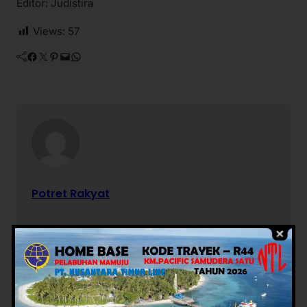
Editor: Judistira
Views:
57
Facebook
Twitter
Pinterest
Mail
WhatsApp
Potret Rakyat
Berita Terkait
Advertorial
Daerah
Advertorial
Daerah
News
Pemerintahan
Mamuju
News