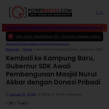
POLITIK
EKONOMI
INTERNASIONAL
BUSINESS
MARKETING
LIFES
 yang Perlu Diperhatikan
|
#2 -
Panduan Belanja Online Cerdas: Pilih 
Advertorial
Daerah
Mamuju
News
Pemerintahan
Beranda
»
Berita
»
Kembali ke Kampung Baru, Gubernur SDK Awa
Kembali ke Kampung Baru,
Gubernur SDK Awali
Pembangunan Masjid Nurul
Akbar dengan Donasi Pribadi
Januari 6, 2026
•
4
Dilihat
•
2 Menit membaca
Facebook
Twitter
Pinterest
Mail
WhatsApp