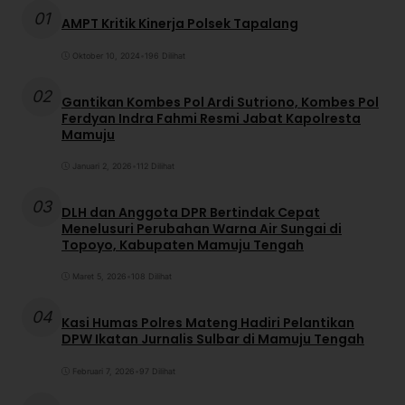
01
AMPT Kritik Kinerja Polsek Tapalang
Oktober 10, 2024
•
196 Dilihat
02
Gantikan Kombes Pol Ardi Sutriono, Kombes Pol
Ferdyan Indra Fahmi Resmi Jabat Kapolresta
Mamuju
Januari 2, 2026
•
112 Dilihat
03
DLH dan Anggota DPR Bertindak Cepat
Menelusuri Perubahan Warna Air Sungai di
Topoyo, Kabupaten Mamuju Tengah
Maret 5, 2026
•
108 Dilihat
04
Kasi Humas Polres Mateng Hadiri Pelantikan
DPW Ikatan Jurnalis Sulbar di Mamuju Tengah
Februari 7, 2026
•
97 Dilihat