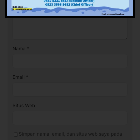
Nama
*
Email
*
Situs Web
Simpan nama, email, dan situs web saya pada