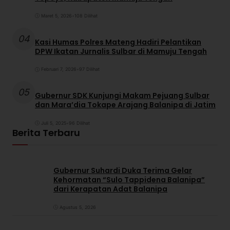
Maret 5, 2026
•
108 Dilihat
04
Kasi Humas Polres Mateng Hadiri Pelantikan
DPW Ikatan Jurnalis Sulbar di Mamuju Tengah
Februari 7, 2026
•
97 Dilihat
05
Gubernur SDK Kunjungi Makam Pejuang Sulbar
dan Mara’dia Tokape Arajang Balanipa di Jatim
Juli 5, 2025
•
96 Dilihat
Berita Terbaru
Gubernur Suhardi Duka Terima Gelar
Kehormatan “Sulo Tappidena Balanipa”
dari Kerapatan Adat Balanipa
Agustus 5, 2026