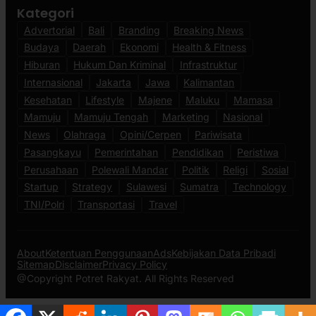
Kategori
Advertorial
Bali
Branding
Breaking News
Budaya
Daerah
Ekonomi
Health & Fitness
Hiburan
Hukum Dan Kriminal
Infrastruktur
Internasional
Jakarta
Jawa
Kalimantan
Kesehatan
Lifestyle
Majene
Maluku
Mamasa
Mamuju
Mamuju Tengah
Marketing
Nasional
News
Olahraga
Opini/Cerpen
Pariwisata
Pasangkayu
Pemerintahan
Pendidikan
Peristiwa
Perusahaan
Polewali Mandar
Politik
Religi
Sosial
Startup
Strategy
Sulawesi
Sumatra
Technology
TNI/Polri
Transportasi
Travel
About
Ketentuan Penggunaan
Ads
Kebijakan Data Pribadi
Sitemap
Disclaimer
Privacy Policy
@Copyright Potret Rakyat. All Rights Reserved