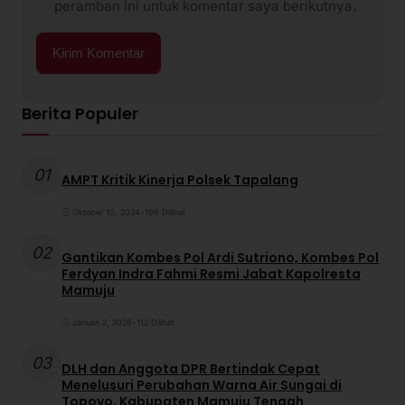
peramban ini untuk komentar saya berikutnya.
Berita Populer
01
AMPT Kritik Kinerja Polsek Tapalang
Oktober 10, 2024
•
196 Dilihat
02
Gantikan Kombes Pol Ardi Sutriono, Kombes Pol
Ferdyan Indra Fahmi Resmi Jabat Kapolresta
Mamuju
Januari 2, 2026
•
112 Dilihat
03
DLH dan Anggota DPR Bertindak Cepat
Menelusuri Perubahan Warna Air Sungai di
Topoyo, Kabupaten Mamuju Tengah