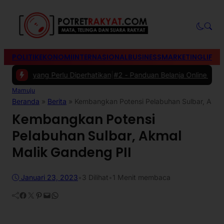
POLITIK
EKONOMI
INTERNASIONAL
BUSINESS
MARKETING
LIFES
ik yang Perlu Diperhatikan
|
#2 -
Panduan Belanja Online Cerdas: Pili
Mamuju
Beranda
»
Berita
»
Kembangkan Potensi Pelabuhan Sulbar, Akma
Kembangkan Potensi
Pelabuhan Sulbar, Akmal
Malik Gandeng PII
Januari 23, 2023
•
3
Dilihat
•
1 Menit membaca
Facebook
Twitter
Pinterest
Mail
WhatsApp