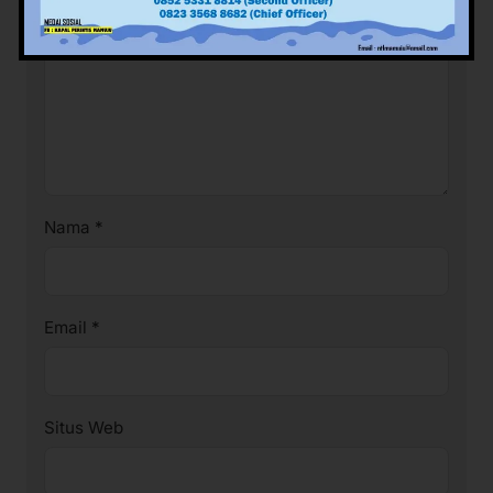
Nama
*
Email
*
Situs Web