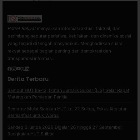
Potret Rakyat
menyajikan informasi aktual, faktual, dan
berimbang seputar peristiwa, kebijakan, dan dinamika sosial
yang terjadi di tengah masyarakat. Menghadirkan suara
rakyat sebagai bagian penting dari demokrasi dan
transparansi informasi.
Berita Terbaru
Sambut HUT ke-12, Ikatan Jurnalis Sulbar (IJS) Gelar Rapat
Matangkan Persiapan Panitia
Pemprov Mulai Siapkan HUT ke-22 Sulbar, Fokus Kegiatan
Bermanfaat untuk Warga
Sandeq Silumba 2026 Digelar 26 hingga 27 September,
Rangkaian HUT Sulbar