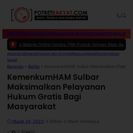
POLITIK
EKONOMI
INTERNASIONAL
BUSINESS
MARKETING
LIFES
an Belanja Online Cerdas: Pilih Produk dengan Bijak dan Hindari Pe
Advertorial
Daerah
Hukum dan Kriminal
Mamuju
News
Pemerintahan
Sosial
Beranda
»
Berita
»
KemenkumHAM Sulbar Maksimalkan Pelayana
KemenkumHAM Sulbar
Maksimalkan Pelayanan
Hukum Gratis Bagi
Masyarakat
Maret 24, 2023
•
5
Dilihat
•
2 Menit membaca
Facebook
Twitter
Pinterest
Mail
WhatsApp