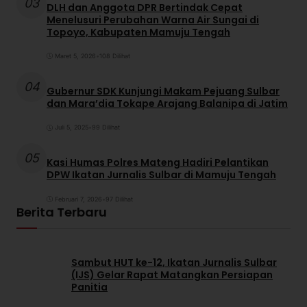
03
DLH dan Anggota DPR Bertindak Cepat
Menelusuri Perubahan Warna Air Sungai di
Topoyo, Kabupaten Mamuju Tengah
Maret 5, 2026
•
108 Dilihat
04
Gubernur SDK Kunjungi Makam Pejuang Sulbar
dan Mara’dia Tokape Arajang Balanipa di Jatim
Juli 5, 2025
•
99 Dilihat
05
Kasi Humas Polres Mateng Hadiri Pelantikan
DPW Ikatan Jurnalis Sulbar di Mamuju Tengah
Februari 7, 2026
•
97 Dilihat
Berita Terbaru
Sambut HUT ke-12, Ikatan Jurnalis Sulbar
(IJS) Gelar Rapat Matangkan Persiapan
Panitia