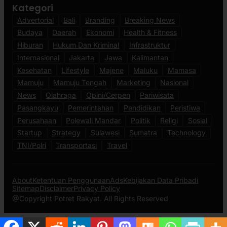
Kategori
Advertorial
Bali
Branding
Breaking News
Budaya
Daerah
Ekonomi
Health & Fitness
Hiburan
Hukum Dan Kriminal
Infrastruktur
Internasional
Jakarta
Jawa
Kalimantan
Kesehatan
Lifestyle
Majene
Maluku
Mamasa
Mamuju
Mamuju Tengah
Marketing
Nasional
News
Olahraga
Opini/Cerpen
Pariwisata
Pasangkayu
Pemerintahan
Pendidikan
Peristiwa
Perusahaan
Polewali Mandar
Politik
Religi
Sosial
Startup
Strategy
Sulawesi
Sumatra
Technology
TNI/Polri
Transportasi
Travel
About
Ketentuan Penggunaan
Ads
Kebijakan Data Pribadi
Sitemap
Disclaimer
Privacy Policy
@Copyright Potret Rakyat. All Rights Reserved