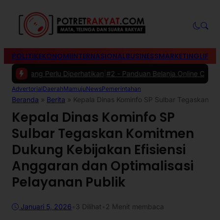
POLITIK
EKONOMI
INTERNASIONAL
BUSINESS
MARKETING
LIFES
yang Perlu Diperhatikan
|
#2 -
Panduan Belanja Online Cerdas: Pilih P
Advertorial
Daerah
Mamuju
News
Pemerintahan
Beranda
»
Berita
»
Kepala Dinas Kominfo SP Sulbar Tegaskan Kom
Kepala Dinas Kominfo SP
Sulbar Tegaskan Komitmen
Dukung Kebijakan Efisiensi
Anggaran dan Optimalisasi
Pelayanan Publik
Januari 5, 2026
•
3
Dilihat
•
2 Menit membaca