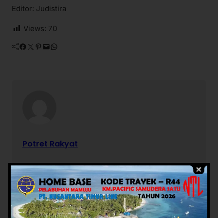
Editor: Judistira
Views:
70
Facebook
Twitter
Pinterest
Mail
WhatsApp
Potret Rakyat
Berita Terkait
Advertorial
Daerah
Advertorial
Daerah