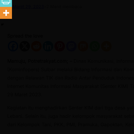
Maret 29, 2023
•
2 Menit membaca
Spread the love
Mamuju, Potretrakyat.com; –
Dinas Komunikasi, Informat
(Kominfopers) Sulbar melalui Bidang Informasi dan Komu
dengan Relawan TIK dan Radio Antar Penduduk Indonesi
Internet Komunitas Informasi Masyarakat (Senter KIM) T
29 Maret 2023.
Kegiatan itu menghadirkan Senter KIM dari tiga desa ya
Lebani. Selain itu, juga hadir kelompok masyarakat seb
dari Kelompok Tani, PKK, PMI, Pramuka, Gapoktan, Ke