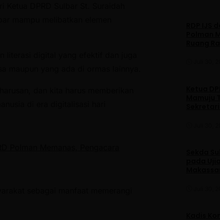
ri Ketua DPRD Sulbar St. Suraidah
lbar mampu melibatkan elemen
RDP IJS 
Polman M
Ruang R
iterasi digital yang efektif dan juga
Juli 30, 
sa maupun yang ada di ormas lainnya.
Ketua DPP
 keharusan, dan kita harus memberikan
Mamuju T
sia di era digitalisasi hari
Sekretar
Daerah
Juli 30, 
PRD Polman Memanas, Pengacara
Sekda Su
pada Ujia
Makassa
Juli 30, 
asyarakat sebagai manfaat memerangi
Kadis Ko