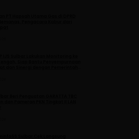
dan PT Hapsah Utama Gas di DPRD
emanas, Pengacara Kabur dari
apat
2026
 IJS Sulbar Lakukan Monitoring ke
engah, Siap Bantu Penyempurnaan
iat dan Sinergi dengan Pemerintah
2026
lbar Beri Penguatan GARATTA TBC
n dan Pameran PKN Tingkat II LAN
r
2026
minfoSS Sulbar Cek Langsung