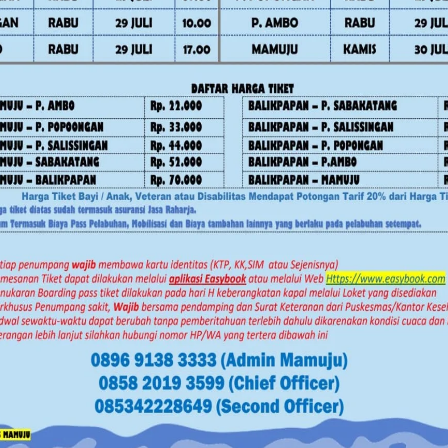
News
Pemerintahan
Mamuju
News
Sulawesi
Pemerintahan
h
Sekda Sulbar Beri Penguatan
Kadis KominfoSS 
GARATTA TBC pada Ujian dan
Langsung Kebera
Pameran PKN Tingkat II LAN
Pegawai
kukan
Makassar
Tengah,
Juli 30, 2026
Juli 30, 2026
naan
 dengan