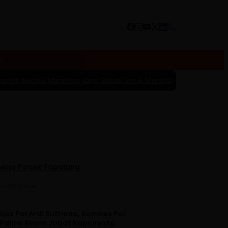
arathon yang Sesuai untuk Menunjang Kenyamanan dan Performa
|
#4
nerja Polsek Tapalang
24
•
195 Dilihat
es Pol Ardi Sutriono, Kombes Pol
 Fahmi Resmi Jabat Kapolresta