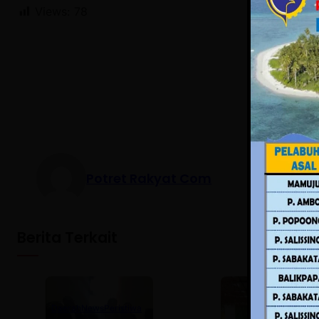
Views:
78
Potret Rakyat Com
Berita Terkait
Daerah
News
Peristiwa