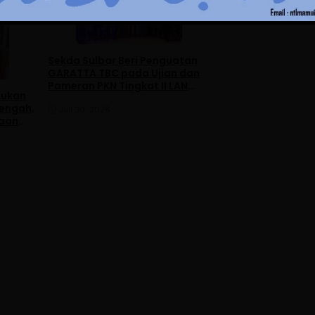
Advertorial
Nasional
Advertorial
Dae
News
Pemerintahan
Mamuju
News
Sulawesi
Pemerintahan
h
Sekda Sulbar Beri Penguatan
Kadis KominfoSS 
GARATTA TBC pada Ujian dan
Langsung Kebera
Pameran PKN Tingkat II LAN
Pegawai
kukan
Makassar
Tengah,
Juli 30, 2026
Juli 30, 2026
naan
 dengan