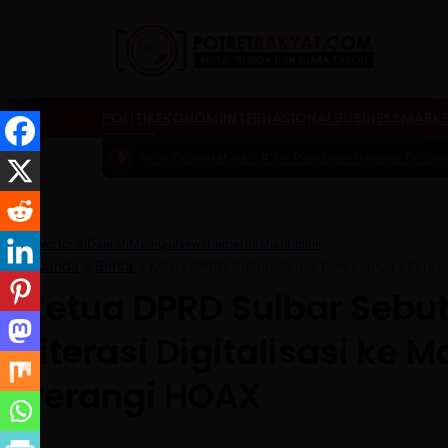
POLITIK
EKONOMI
INTERNASIONAL
BUSINESS
MARKE
ng Perlu Diperhatikan
|
#2 -
Panduan Belanja Online Cerdas: Pilih Pr
Advertorial
Daerah
Mamuju
News
Pemerintahan
Politik
Beranda
»
Berita
»
Ketua DPRD Sulbar Sebut Pentingnya Literasi
Ketua DPRD Sulbar Sebu
Literasi Digitalisasi ke
Perangi HOAX