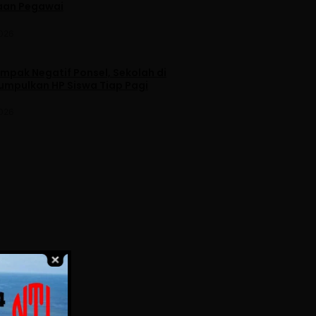
aan Pegawai
2026
mpak Negatif Ponsel, Sekolah di
umpulkan HP Siswa Tiap Pagi
2026