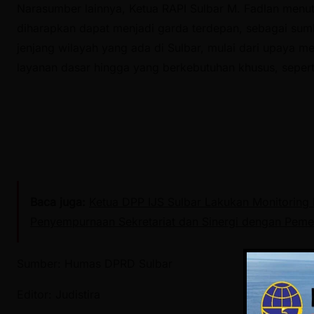
Narasumber lainnya, Ketua RAPI Sulbar M. Fadlan menutu
diharapkan dapat menjadi garda terdepan, sebagai sumbe
jenjang wilayah yang ada di Sulbar, mulai dari upaya m
layanan dasar hingga yang berkebutuhan khusus, sepert
Baca juga:
Ketua DPP IJS Sulbar Lakukan Monitoring
Penyempurnaan Sekretariat dan Sinergi dengan Peme
Sumber: Humas DPRD Sulbar
Editor: Judistira