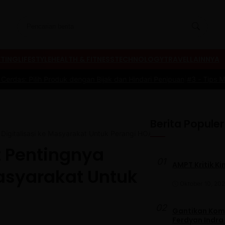
TING
LIFESTYLE
HEALTH & FITNESS
TECHNOLOGY
TRAVEL
LAINNYA
oduk dengan Bijak dan Hindari Penipuan
|
#3 -
Tips Memilih Sepatu M
Berita Populer
 Digitalisasi ke Masyarakat Untuk Perangi HOAX
t Pentingnya
01
AMPT Kritik Ki
 Masyarakat Untuk
Oktober 10, 20
02
Gantikan Komb
Ferdyan Indra