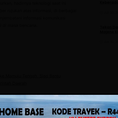
Keberad
rkan, hadirnya teknologi saat ini
r rujukan atas informasi, di berbagai
Juli 30, 
enjembatani informasi komunikasi
i di masa bencana.
Tekan Da
Majene K
Juli 30, 
 ke Mamuju Tengah, Siap Bantu
rintah Daerah