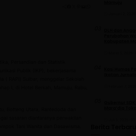
Mamuju
Facebook
Twitter
Pinterest
Mail
WhatsApp
Januari 2, 2026
03
DLH dan Anggo
Perubahan War
Kabupaten M
Maret 5, 2026
•
ika, Persandian dan Statistik
04
Kasi Humas Po
nikasi Publik (IKP), bekerjasama
Ikatan Jurnal
a ( RAPI) Sulbar, menggelar Sekolah
Februari 7, 202
ahap I, di Hotel Berkah, Mamuju, Rabu,
05
Gubernur SDK
Mara’dia Toka
itu, Botteng Utara, Rantedoda dan
agai sasaran diantaranya perwakilan
Juli 5, 2025
•
93 
Berita Terbar
lompok Tani Wanita dan Dasawisma.