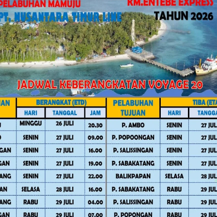
Facebook
Twitter
Pinterest
Mail
WhatsApp
Advertorial
Nasional
Advertorial
Dae