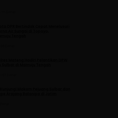
•
111 Dilihat
ta DPR Bertindak Cepat Menelusuri
na Air Sungai di Topoyo,
amuju Tengah
108 Dilihat
lres Mateng Hadiri Pelantikan DPW
is Sulbar di Mamuju Tengah
6
•
97 Dilihat
 Kunjungi Makam Pejuang Sulbar dan
pe Arajang Balanipa di Jatim
Dilihat
u