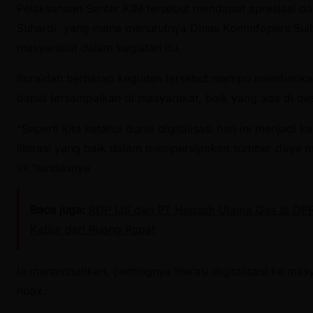
Pelaksanaan Senter KIM tersebut mendapat apresiasi da
Suhardi, yang mana menurutnya Dinas Kominfopers Su
masyarakat dalam kegiatan itu.
Suraidah berharap kegiatan tersebut mampu memberikan l
dapat tersampaikan di masyarakat, baik yang ada di de
“Seperti kita ketahui dunia digitalisasi hari ini menjadi
literasi yang baik dalam mempersipakan sumber daya manu
ini,”tandasnya
Baca juga:
RDP IJS dan PT Hapsah Utama Gas di D
Kabur dari Ruang Rapat
Ia menambahkan, pentingnya literasi digitalisasi ke m
hoax.