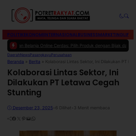
POLITIK
EKONOMI
INTERNASIONAL
BUSINESS
MARKETING
LIFES
n Belanja Online Cerdas: Pilih Produk dengan Bijak dan Hindari Pen
Daerah
News
Pasangkayu
Perusahaan
Beranda
»
Berita
»
Kolaborasi Lintas Sektor, Ini Dilakukan PT L
Kolaborasi Lintas Sektor, Ini
Dilakukan PT Letawa Cegah
Stunting
Desember 23, 2025
•
6
Dilihat
•
3 Menit membaca
Facebook
Twitter
Pinterest
Mail
WhatsApp