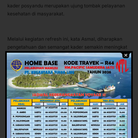
kader posyandu merupakan ujung tombak pelayanan
kesehatan di masyarakat.
Melalui kegiatan refresh ini, kata Asmal, diharapkan
pengetahuan dan semangat kader semakin meningkat
sehingga pelayanan posyandu dapat berjalan lebih
optimal dan berkelanjutan.
“Kegiatan ini menjadi bukti kader posyandu adalah
ujung tombak dalam pelayanan kesehatan ke
masyarakat,” ungkapnya.
Senada CSR PT Letawa, Ahmad Faizal, menegaskan
pentingnya kolaborasi lintas sektoral antara