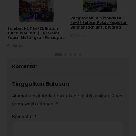
Mamuju
News
Pemerintahan
Daerah
Mamuju
News
Peristiwa
Pemprov Mulai Siapkan HUT
S
ke-22 Sulbar, Fokus Kegiatan
2
Bermanfaat untuk Warga
R
Sambut HUT ke-12, Ikatan
Jurnalis Sulbar (IJS) Gelar
1 jam lalu
Rapat Matangkan Persiapan
Panitia
1 jam lalu
Komentar
Tinggalkan Balasan
Alamat email Anda tidak akan dipublikasikan.
Ruas
yang wajib ditandai
*
Komentar
*