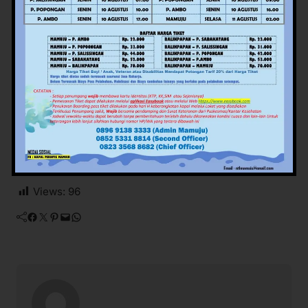
perusahaan, pemerintah daerah, serta organisasi
masyarakat.
“Diharapkan kegiatan ini tidak hanya menambah
wawasan, tetapi juga memperkuat komitmen bersama
antara orang tua, kader, dan tenaga kesehatan terus
bersinergi mewujudkan anak-anak yang sehat, kuat,
cerdas, dan berkarakter,” imbuhnya. (*)
Views:
96
Facebook
Twitter
Pinterest
Mail
WhatsApp