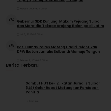
Maret 5, 2026
•
108 Dilihat
04
Gubernur SDK Kunjungi Makam Pejuang Sulbar
dan Mara’dia Tokape Arajang Balanipa di Jatim
Juli 5, 2025
•
97 Dilihat
05
Kasi Humas Polres Mateng Hadiri Pelantikan
DPW Ikatan Jurnalis Sulbar di Mamuju Tengah
Februari 7, 2026
•
97 Dilihat
Berita Terbaru
Sambut HUT ke-12, Ikatan Jurnalis Sulbar
(IJS) Gelar Rapat Matangkan Persiapan
Panitia
1 jam lalu