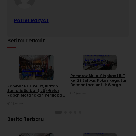
Potret Rakyat
Berita Terkait
Advertorial
Daerah
Mamuju
News
Pemerintahan
Daerah
Mamuju
News
Peristiwa
Pemprov Mulai Siapkan HUT
S
ke-22 Sulbar, Fokus Kegiatan
2
Bermanfaat untuk Warga
R
Sambut HUT ke-12, Ikatan
Jurnalis Sulbar (IJS) Gelar
1 jam lalu
Rapat Matangkan Persiapan
Panitia
1 jam lalu
Berita Terbaru
Advertorial
Daerah