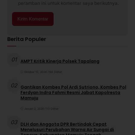
peramban ini untuk komentar saya berikutnya.
Berita Populer
01
AMPT Kritik Kinerja Polsek Tapalang
Oktober 10, 2024
•
198 Dilihat
02
Gantikan Kombes Pol Ardi Sutriono, Kombes Pol
Ferdyan Indra Fahmi Resmi Jabat Kapolresta
Mamuju
Januari 2, 2026
•
113 Dilihat
03
DLH dan Anggota DPR Bertindak Cepat
Menelusuri Perubahan Warna Air Sungai di
Topoyo, Kabupaten Mamuju Tengah