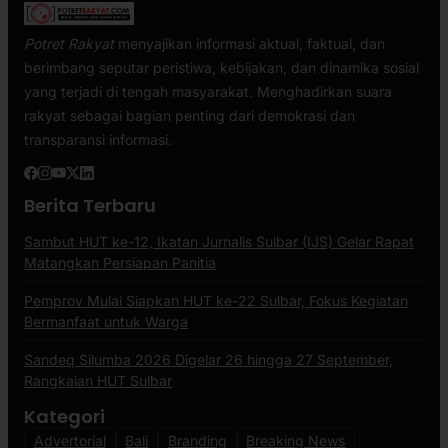
Potret Rakyat
menyajikan informasi aktual, faktual, dan
berimbang seputar peristiwa, kebijakan, dan dinamika sosial
yang terjadi di tengah masyarakat. Menghadirkan suara
rakyat sebagai bagian penting dari demokrasi dan
transparansi informasi.
Berita Terbaru
Sambut HUT ke-12, Ikatan Jurnalis Sulbar (IJS) Gelar Rapat
Matangkan Persiapan Panitia
Pemprov Mulai Siapkan HUT ke-22 Sulbar, Fokus Kegiatan
Bermanfaat untuk Warga
Sandeq Silumba 2026 Digelar 26 hingga 27 September,
Rangkaian HUT Sulbar
Kategori
Advertorial
Bali
Branding
Breaking News